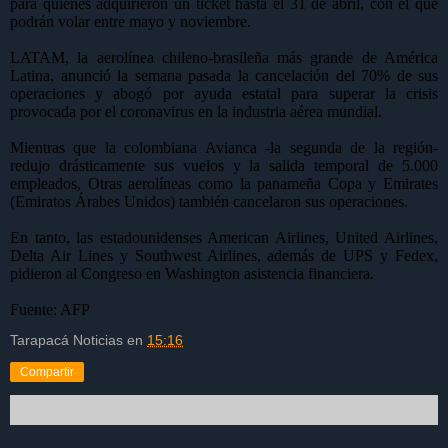
para quienes adquirieron un ticket hasta el 31 de abril, con el que
podrán volar entre mayo y noviembre.
LATAM, la aerolínea chileno-brasileña más grande de América
Latina, anunció la semana pasada la cancelación del 70% de sus
operaciones y abogó por ayuda estatal para superar la crisis
provocada por el coronavirus en la industria aérea mundial.
Mientras que la colombiana Avianca -la segunda de la región-
redujo drásticamente sus vuelos y la salida temporal de 5.000
empleados, Otras aerolíneas como la panameña Copa y Emirates
(Emiratos Árabes Unidos) también cancelaron sus operaciones.
En tanto, las estadounidenses American Airlines, United Airlines,
Delta Air Lines y Southwest Airlines, además de UPS y Fedex,
pidieron al Congreso en Washington asistencia financiera.
Fuente: AFP
Tarapacá Noticias
en
15:16
Compartir