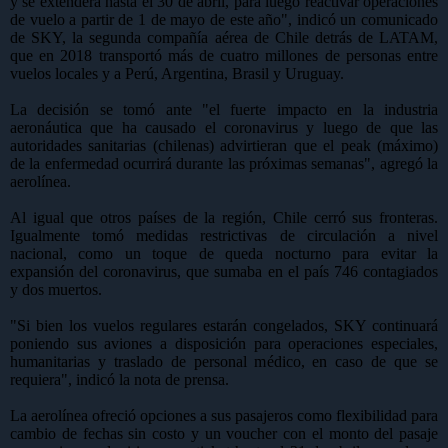
y se extenderá hasta el 30 de abril, para luego reactivar operaciones
de vuelo a partir de 1 de mayo de este año", indicó un comunicado
de SKY, la segunda compañía aérea de Chile detrás de LATAM,
que en 2018 transportó más de cuatro millones de personas entre
vuelos locales y a Perú, Argentina, Brasil y Uruguay.
La decisión se tomó ante "el fuerte impacto en la industria
aeronáutica que ha causado el coronavirus y luego de que las
autoridades sanitarias (chilenas) advirtieran que el peak (máximo)
de la enfermedad ocurrirá durante las próximas semanas", agregó la
aerolínea.
Al igual que otros países de la región, Chile cerró sus fronteras.
Igualmente tomó medidas restrictivas de circulación a nivel
nacional, como un toque de queda nocturno para evitar la
expansión del coronavirus, que sumaba en el país 746 contagiados
y dos muertos.
"Si bien los vuelos regulares estarán congelados, SKY continuará
poniendo sus aviones a disposición para operaciones especiales,
humanitarias y traslado de personal médico, en caso de que se
requiera", indicó la nota de prensa.
La aerolínea ofreció opciones a sus pasajeros como flexibilidad para
cambio de fechas sin costo y un voucher con el monto del pasaje