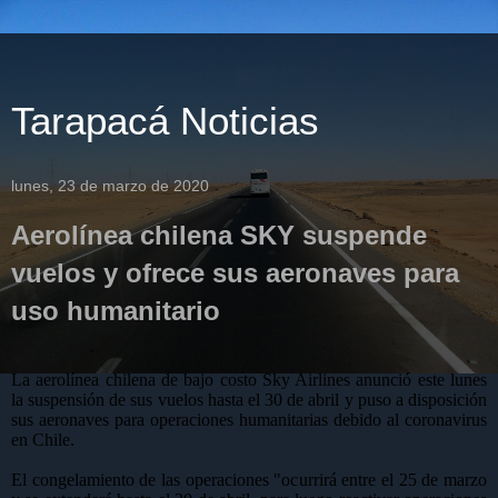
Tarapacá Noticias
lunes, 23 de marzo de 2020
Aerolínea chilena SKY suspende
vuelos y ofrece sus aeronaves para
uso humanitario
La aerolínea chilena de bajo costo Sky Airlines anunció este lunes
la suspensión de sus vuelos hasta el 30 de abril y puso a disposición
sus aeronaves para operaciones humanitarias debido al coronavirus
en Chile.
El congelamiento de las operaciones "ocurrirá entre el 25 de marzo