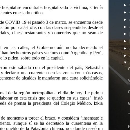
►
spital se encontraba hospitalizada la víctima, si tenía
ientes en estado crítico.
►
►
so de COVID-19 el pasado 3 de marzo, se encuentra desde
►
pción por catástrofe, con las clases suspendidas desde el
ciales, cines, restaurantes y comercios que no sean de
►
►
 en las calles, el Gobierno aún no ha decretado el
►
í han hecho otros países vecinos como Argentina y Perú,
►
 lo piden, sobre todo en la capital.
▼
ron este sábado con el presidente del país, Sebastián
G
 y declarar una cuarentena en las zonas con más casas,
centenar de alcaldes le mandaron una carta solicitándole
V
C
total de la región metropolitana el día de hoy. Le pido a
aborar en esta crisis que se queden en sus casas", instó
ueda de prensa la presidenta del Colegio Médico, Izkia
G
"
 de momento a torcer el brazo, y considera "insensato e
miento, aunque sí se ha decretado la cuarentena en la
P
ño pueblo de la Patagonia chilena, por donde paseó un