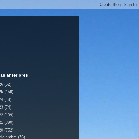
ias anteriores
26
(52)
25
(159)
24
(18)
23
(74)
22
(199)
21
(390)
20
(752)
diciembre
(76)