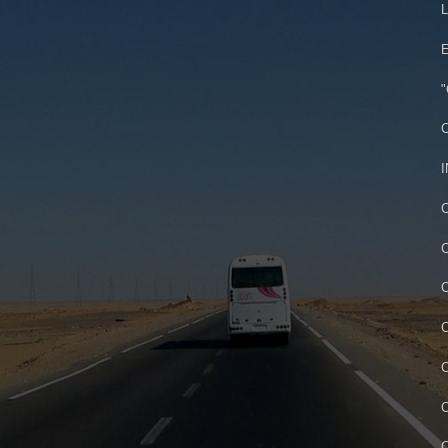
L
E
"
C
I
C
C
C
C
C
C