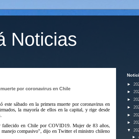
 Noticias
Notic
►
20
 muerte por coronavirus en Chile
►
20
►
20
ó este sábado en la primera muerte por coronavirus en
►
20
rmados, la mayoría de ellos en la capital, y rige desde
►
20
.
►
20
r fallecido en Chile por COVID19. Mujer de 83 años,
▼
20
n manejo compasivo", dijo en Twitter el ministro chileno
►