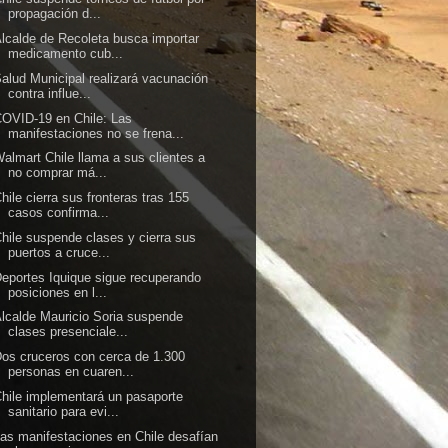
propagación d...
lcalde de Recoleta busca importar
medicamento cub...
alud Municipal realizará vacunación
contra influe...
OVID-19 en Chile: Las
manifestaciones no se frena...
almart Chile llama a sus clientes a
no comprar má...
hile cierra sus fronteras tras 155
casos confirma...
hile suspende clases y cierra sus
puertos a cruce...
eportes Iquique sigue recuperando
posiciones en l...
lcalde Mauricio Soria suspende
clases presenciale...
os cruceros con cerca de 1.300
personas en cuaren...
hile implementará un pasaporte
sanitario para evi...
as manifestaciones en Chile desafían