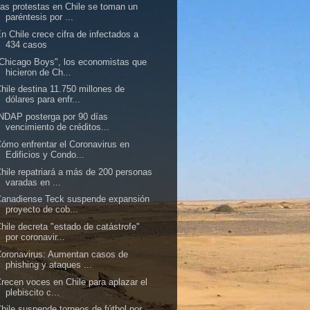
as protestas en Chile se toman un
paréntesis por ...
n Chile crece cifra de infectados a
434 casos
Chicago Boys", los economistas que
hicieron de Ch...
hile destina 11.750 millones de
dólares para enfr...
NDAP posterga por 90 días
vencimiento de créditos...
ómo enfrentar el Coronavirus en
Edificios y Condo...
hile repatriará a más de 200 personas
varadas en ...
Canadiense Teck suspende expansión
proyecto de cob...
hile decreta "estado de catástrofe"
por coronavir...
oronavirus: Aumentan casos de
phishing y ataques ...
recen voces en Chile para aplazar el
plebiscito c...
hile suspende torneos de fútbol por