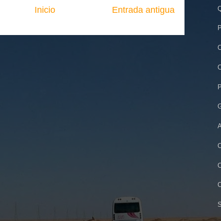
Q
Inicio
Entrada antigua
P
C
C
P
G
A
C
C
C
S