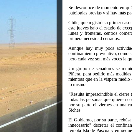
Se desconoce de momento en qué ho
patologías previas y si hay más pac
Chile, que registró su primer ca
este jueves bajo el estado de exce
lunes y fronteras, centros comer
primera necesidad cerrados.
Aunque hay muy poca actividad
confinamiento preventivo, como s
pero cada vez son más voces la que
Un grupo de senadores se reunie
Piñera, para pedirle más medidas
mientras que en la víspera medio 
lo mismo.
"Resulta imprescindible el cierre 
todas las personas que quieren col
por su parte el viernes en una r
Siches.
El Gobierno, por su parte, rehúsa
innecesario" decretar el confina
remota Isla de Pascua y en peque