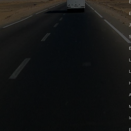
E
E
J
S
E
L
L
H
A
M
I
E