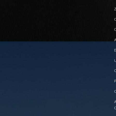
Z
C
C
A
E
U
C
P
C
A
C