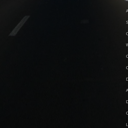
A
S
C
W
C
C
D
A
D
C
L