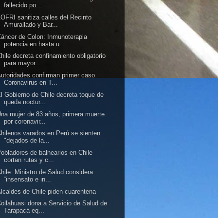
fallecido po...
OFRI sanitiza calles del Recinto
Amurallado y Bar...
áncer de Colon: Inmunoterapia
potencia en hasta u...
hile decreta confinamiento obligatorio
para mayor...
utoridades confirman primer caso
Coronavirus en T...
l Gobierno de Chile decreta toque de
queda noctur...
na mujer de 83 años, primera muerte
por coronavir...
hilenos varados en Perú se sienten
"dejados de la...
obladores de balnearios en Chile
cortan rutas y c...
hile: Ministro de Salud considera
“insensato e in...
lcaldes de Chile piden cuarentena
ollahuasi dona a Servicio de Salud de
Tarapacá eq...