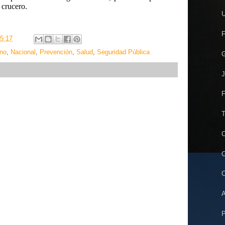
 crucero.
U
F
5:17
no
,
Nacional
,
Prevención
,
Salud
,
Seguridad Pública
G
J
F
T
C
C
C
A
P