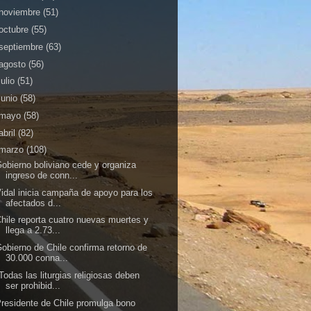
noviembre
(51)
octubre
(55)
septiembre
(63)
agosto
(56)
julio
(51)
junio
(58)
mayo
(58)
abril
(82)
marzo
(108)
obierno boliviano cede y organiza
ingreso de conn...
idal inicia campaña de apoyo para los
afectados d...
hile reporta cuatro nuevas muertes y
llega a 2.73...
obierno de Chile confirma retorno de
30.000 conna...
Todas las liturgias religiosas deben
ser prohibid...
residente de Chile promulga bono