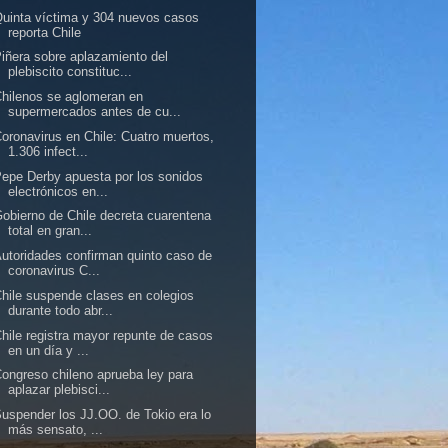
uinta víctima y 304 nuevos casos
reporta Chile
iñera sobre aplazamiento del
plebiscito constituc...
hilenos se aglomeran en
supermercados antes de cu...
oronavirus en Chile: Cuatro muertos,
1.306 infect...
epe Derby apuesta por los sonidos
electrónicos en...
obierno de Chile decreta cuarentena
total en gran...
utoridades confirman quinto caso de
coronavirus C...
hile suspende clases en colegios
durante todo abr...
hile registra mayor repunte de casos
en un día y ...
ongreso chileno aprueba ley para
aplazar plebisci...
uspender los JJ.OO. de Tokio era lo
más sensato, ...