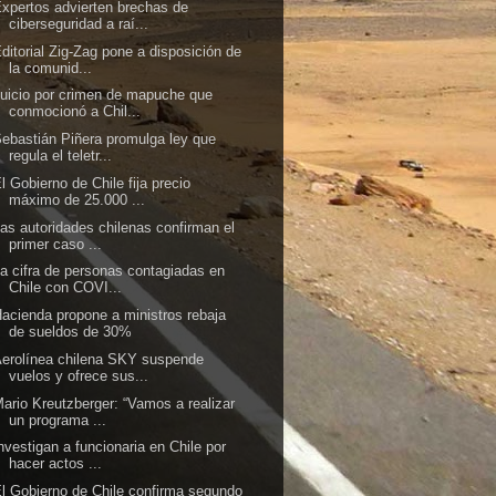
xpertos advierten brechas de
ciberseguridad a raí...
ditorial Zig-Zag pone a disposición de
la comunid...
uicio por crimen de mapuche que
conmocionó a Chil...
ebastián Piñera promulga ley que
regula el teletr...
l Gobierno de Chile fija precio
máximo de 25.000 ...
as autoridades chilenas confirman el
primer caso ...
a cifra de personas contagiadas en
Chile con COVI...
acienda propone a ministros rebaja
de sueldos de 30%
erolínea chilena SKY suspende
vuelos y ofrece sus...
ario Kreutzberger: “Vamos a realizar
un programa ...
nvestigan a funcionaria en Chile por
hacer actos ...
l Gobierno de Chile confirma segundo