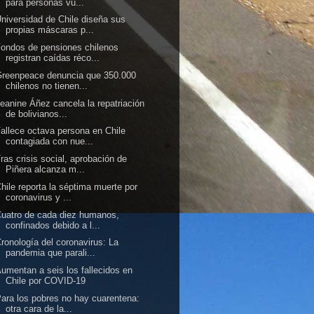
para personas vu...
niversidad de Chile diseña sus
propias máscaras p...
ondos de pensiones chilenos
registran caídas réco...
reenpeace denuncia que 350.000
chilenos no tienen...
eanine Áñez cancela la repatriación
de bolivianos...
allece octava persona en Chile
contagiada con nue...
ras crisis social, aprobación de
Piñera alcanza m...
hile reporta la séptima muerte por
coronavirus y ...
uatro de cada diez humanos,
confinados debido a l...
ronología del coronavirus: La
pandemia que parali...
umentan a seis los fallecidos en
Chile por COVID-19
ara los pobres no hay cuarentena:
otra cara de la...