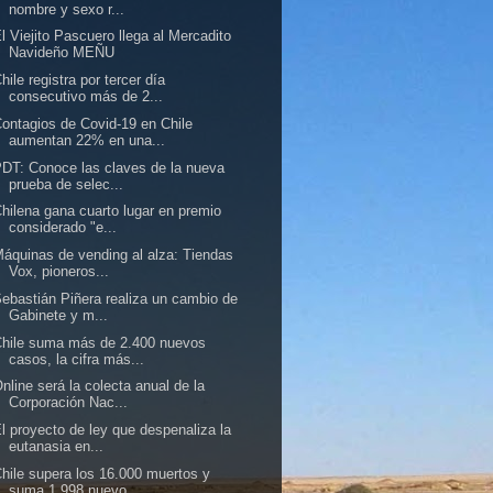
nombre y sexo r...
l Viejito Pascuero llega al Mercadito
Navideño MEÑU
hile registra por tercer día
consecutivo más de 2...
ontagios de Covid-19 en Chile
aumentan 22% en una...
DT: Conoce las claves de la nueva
prueba de selec...
hilena gana cuarto lugar en premio
considerado "e...
áquinas de vending al alza: Tiendas
Vox, pioneros...
ebastián Piñera realiza un cambio de
Gabinete y m...
hile suma más de 2.400 nuevos
casos, la cifra más...
nline será la colecta anual de la
Corporación Nac...
l proyecto de ley que despenaliza la
eutanasia en...
hile supera los 16.000 muertos y
suma 1.998 nuevo...