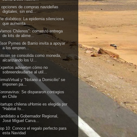
 opciones de compras navideñas
digitales, sin end...
ie diabético: La epidemia silenciosa
que aumenta ...
Vamos Chilenos": comenzó entrega
de kits de alime...
isor Pymes de Barrio invita a apoyar
a los empren...
itcoin se consolida como moneda,
alcanzando los U...
xpertos advierten cómo no
sobreendeudarse al util...
irmaVirtual y “Notario a Domicilio” se
imponen pa...
oronavirus: Se dispararon contagios
en Chile
tartups chilena uHomie es elegida por
“Habitat fo...
andidato a Gobernador Regional,
José Miguel Carva...
op 10: Conoce el regalo perfecto para
esta Navidad