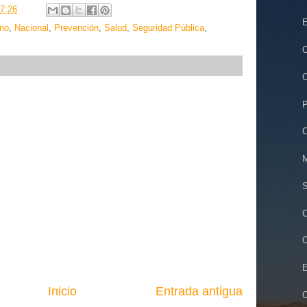
7:26
E
no
,
Nacional
,
Prevención
,
Salud
,
Seguridad Pública
,
C
C
P
C
M
S
C
O
E
Inicio
Entrada antigua
C