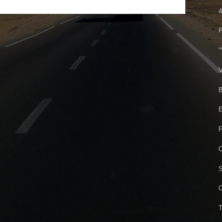
4
P
"
V
B
E
F
C
S
C
T