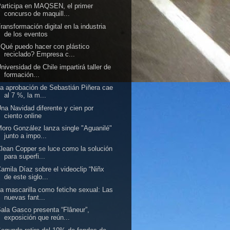
articipa en MAQSEN, el primer
concurso de maquill...
ransformación digital en la industria
de los eventos
Qué puedo hacer con plástico
reciclado? Empresa c...
niversidad de Chile impartirá taller de
formación...
a aprobación de Sebastián Piñera cae
al 7 %, la m...
na Navidad diferente y cien por
ciento online
oro González lanza single "Aguanilé"
junto a impo...
lean Copper se luce como la solución
para superfi...
amila Díaz sobre el videoclip “Niñx
de este siglo...
a mascarilla como fetiche sexual: Las
nuevas fant...
ala Gasco presenta “Flâneur”,
exposición que reún...