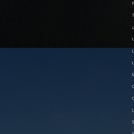
P
T
¿
U
L
U
M
C
C
L
S