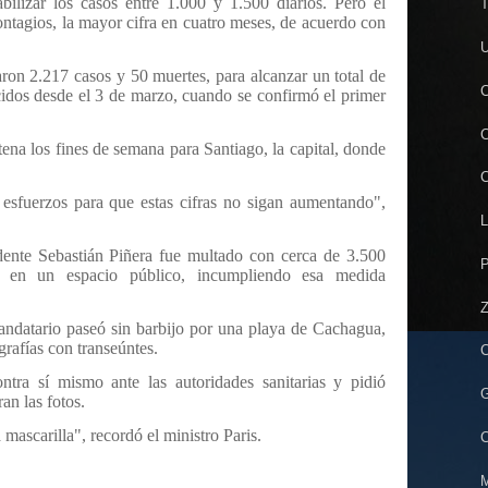
bilizar los casos entre 1.000 y 1.500 diarios. Pero el
T
ontagios, la mayor cifra en cuatro meses, de acuerdo con
U
aron 2.217 casos y 50 muertes, para alcanzar un total de
C
cidos desde el 3 de marzo, cuando se confirmó el primer
C
ena los fines de semana para Santiago, la capital, donde
C
esfuerzos para que estas cifras no sigan aumentando",
L
dente Sebastián Piñera fue multado con cerca de 3.500
P
a en un espacio público, incumpliendo esa medida
Z
andatario paseó sin barbijo por una playa de Cachagua,
ografías con transeúntes.
C
ntra sí mismo ante las autoridades sanitarias y pidió
G
an las fotos.
mascarilla", recordó el ministro Paris.
C
M