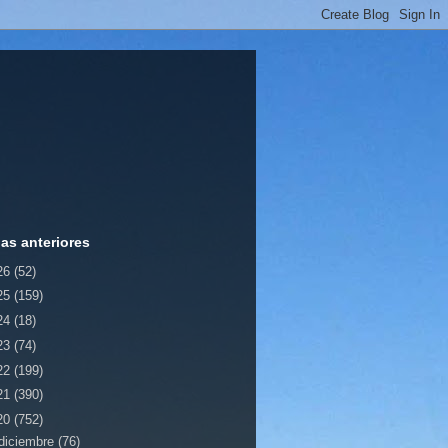
ias anteriores
26
(52)
25
(159)
24
(18)
23
(74)
22
(199)
21
(390)
20
(752)
diciembre
(76)