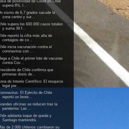
asa de positividad de Covid en Chile
supera 8%, l...
n sismo de 6,7 grados sacude la
zona centro y sur...
hile supera los 600.000 casos totales
y suma 39 f...
hile reportó la cifra más alta de
contagios de co...
hile inicia vacunación contra el
coronavirus con ...
lega a Chile el primer lote de vacunas
contra Cov...
residente de Chile confirma que
primeras dosis de...
ona de Interés Científico: El resquicio
legal par...
oronavirus: El Ejército de Chile
reportó un brote...
randes oficinas se reducen tras la
pandemia: Las ...
hile adelanta toque de queda y
Santiago mantendrá...
ás de 2.000 chilenos cambiaron su