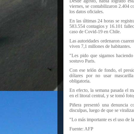
Desde agosto, había logrado esta
viernes, se contabilizaron 2.404 c
los datos oficiales.
En las últimas 24 horas se registr
583.554 contagios y 16.101 falle
caso de Covid-19 en Chile.
Las autoridades ordenaron cuarent
viven 7,1 millones de habitantes.
"Les pido que sigamos haciendo 
sostuvo Paris.
Con ese telón de fondo, el presi
dólares por no usar mascarill
obligatoria.
En efecto, la semana pasada el m
en el litoral central, y se tomó fot
Piñera presentó una denuncia co
disculpas, luego de que se viralizar
"Lo más importante es el uso de la 
Fuente: AFP