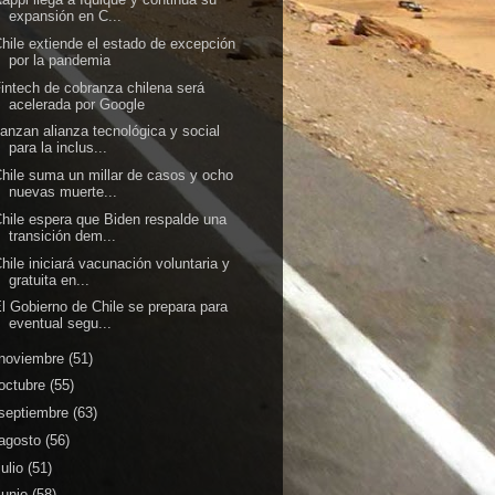
expansión en C...
hile extiende el estado de excepción
por la pandemia
intech de cobranza chilena será
acelerada por Google
anzan alianza tecnológica y social
para la inclus...
hile suma un millar de casos y ocho
nuevas muerte...
hile espera que Biden respalde una
transición dem...
hile iniciará vacunación voluntaria y
gratuita en...
l Gobierno de Chile se prepara para
eventual segu...
noviembre
(51)
octubre
(55)
septiembre
(63)
agosto
(56)
julio
(51)
junio
(58)