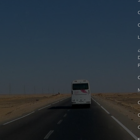
S
C
C
L
¿
D
P
C
N
C
C
C
R