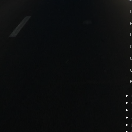
C
F
L
C
C
C
E
►
►
►
►
►
►