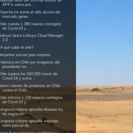
egundo retiro del 10% de fondos de
APF’s como pos...
haucha se suma al rally alcista del
mercado gener...
hile cuenta 1.389 nuevos contagios
de Covid-19 y ...
inksys lanza Linksys Cloud Manager
2.0
A qué sabe el arte?
espertar sexual para mujeres
olémica en Chile por imágenes del
presidente sin ...
hile supera los 560.000 casos de
Covid-19 y suma ...
uevo viernes de protestas en Chile
contra el Gobi...
hile informa 1.729 nuevos contagios
de Covid-19 y...
ongreso chileno aprueba dilatada ley
de migración
ongreso chileno aprueba segundo
retiro parcial de...
appi llega a Iquique y continúa su