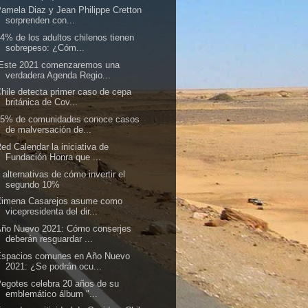
amela Diaz y Jean Philippe Cretton
sorprenden con...
4% de los adultos chilenos tienen
sobrepeso: ¿Cóm...
“Este 2021 comenzaremos una
verdadera Agenda Regio...
hile detecta primer caso de cepa
británica de Cov...
75% de comunidades conoce casos
de malversación de...
ed Calendar la iniciativa de
Fundación Honra que ...
 alternativas de cómo invertir el
segundo 10%
Ximena Casarejos asume como
vicepresidenta del dir...
Año Nuevo 2021: Cómo conserjes
deberán resguardar ...
Espacios comunes en Año Nuevo
2021: ¿Se podrán ocu...
egotes celebra 20 años de su
emblemático álbum "...