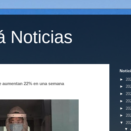
 Noticias
Notic
►
20
le aumentan 22% en una semana
►
20
►
20
►
20
►
20
►
20
▼
20
▼