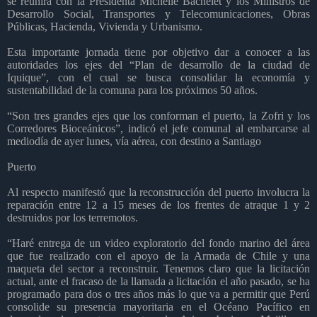
se reunirá con la Presidenta Michelle Bachelet y los Ministros de
Desarrollo Social, Transportes y Telecomunicaciones, Obras
Públicas, Hacienda, Vivienda y Urbanismo.
Esta importante jornada tiene por objetivo dar a conocer a las
autoridades los ejes del “Plan de desarrollo de la ciudad de
Iquique”, con el cual se busca consolidar la economía y
sustentabilidad de la comuna para los próximos 50 años.
“Son tres grandes ejes que los conforman el puerto, la Zofri y los
Corredores Bioceánicos”, indicó el jefe comunal al embarcarse al
mediodía de ayer lunes, vía aérea, con destino a Santiago
Puerto
Al respecto manifestó que la reconstrucción del puerto involucra la
reparación entre 12 a 15 meses de los frentes de atraque 1 y 2
destruidos por los terremotos.
“Haré entrega de un video exploratorio del fondo marino del área
que fue realizado con el apoyo de la Armada de Chile y una
maqueta del sector a reconstruir. Tenemos claro que la licitación
actual, ante el fracaso de la llamada a licitación el año pasado, se ha
programado para dos o tres años más lo que va a permitir que Perú
consolide su presencia mayoritaria en el Océano Pacífico en