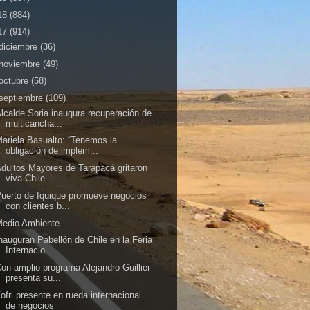
18
(884)
17
(914)
diciembre
(36)
noviembre
(49)
octubre
(58)
septiembre
(109)
lcalde Soria inaugura recuperación de
multicancha...
ariela Basualto: “Tenemos la
obligación de implem...
dultos Mayores de Tarapacá gritaron
viva Chile
uerto de Iquique promueve negocios
con clientes b...
Medio Ambiente
nauguran Pabellón de Chile en la Feria
Internacio...
on amplio programa Alejandro Guillier
presenta su...
ofri presente en rueda internacional
de negocios