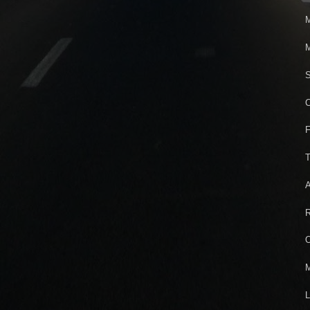
M
M
S
C
F
T
A
R
O
M
L