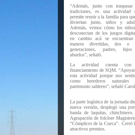
“Además, junto con traspasar 
tradiciones, es una actividad 
permite reunir a la familia para qu
diviertan junto, niños y adult
Además, vemos cómo los niños
desconectan de los juegos digita
en cambio acá se encuentran
manera divertidas, dos o t
generaciones, padres, hijo
abuelos”, señaló.
La actividad cuenta con
financiamiento de SQM. “Apoya
esta actividad porque nos sent
como herederos naturales 
patrimonio salitrero”, señaló Car
La parte logística de la jornada d
nueva versión, desplegó una jor
banda de laquitas, chincbinero,
Agrupación de folclore Magister
“Cómplices de la Cueca”. Cerró la
atractivos premios.