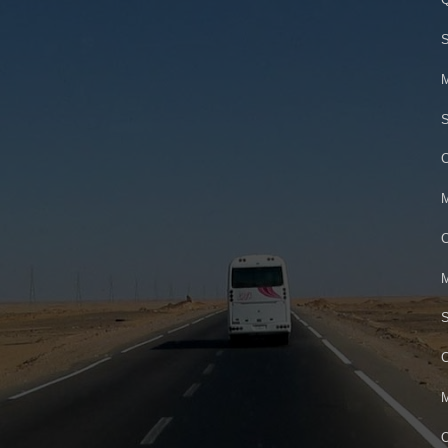
S
M
S
C
M
C
M
S
C
M
O