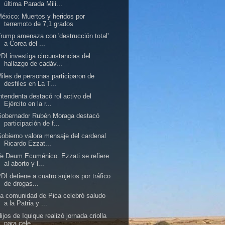
última Parada Mili...
éxico: Muertos y heridos por
terremoto de 7,1 grados
rump amenaza con 'destrucción total'
a Corea del ...
DI investiga circunstancias del
hallazgo de cadáv...
iles de personas participaron de
desfiles en La T...
ntendenta destacó rol activo del
Ejército en la r...
Gobernador Rubén Moraga destacó
participación de f...
obierno valora mensaje del cardenal
Ricardo Ezzat...
e Deum Ecuménico: Ezzati se refiere
al aborto y l...
DI detiene a cuatro sujetos por tráfico
de drogas...
a comunidad de Pica celebró saludo
a la Patria y ...
ijos de Iquique realizó jornada criolla
para cele...