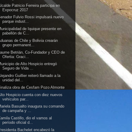
lcalde Patricio Ferreira participa en
Expocruz 2017
enador Fulvio Rossi impulsará nuevo
parque indust...
unicipalidad de Iquique presente en
pabellón de C...
duanas de Chile y Bolivia crearán
grupo permanent...
aume Betrián, Co-Fundador y CEO de
Ofertia: Graci...
unicipio de Alto Hospicio entregó
Seguro de Vida ...
lejandro Guillier reiteró llamado a la
unidad del...
inaliza obra de Cesfam Pozo Almonte
lto Hospicio cuenta con diez nuevos
vehículos par...
ariela Basualto inaugura su comando
de campaña y ...
amila Castillo, dio el vamos al
período oficial d...
residenta Bachelet encabezó la