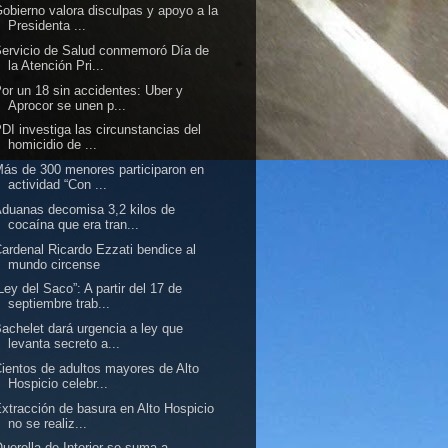
obierno valora disculpas y apoyo a la
Presidenta ...
ervicio de Salud conmemoró Día de
la Atención Pri...
or un 18 sin accidentes: Uber y
Aprocor se unen p...
DI investiga las circunstancias del
homicidio de ...
ás de 300 menores participaron en
actividad “Con ...
duanas decomisa 3,2 kilos de
cocaína que era tran...
ardenal Ricardo Ezzati bendice al
mundo circense
Ley del Saco”: A partir del 17 de
septiembre trab...
achelet dará urgencia a ley que
levanta secreto a...
ientos de adultos mayores de Alto
Hospicio celebr...
xtracción de basura en Alto Hospicio
no se realiz...
uerella de Interior se suma a