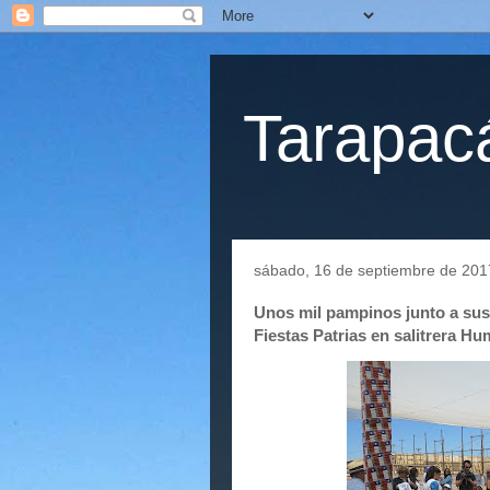
Tarapacá
sábado, 16 de septiembre de 201
Unos mil pampinos junto a sus 
Fiestas Patrias en salitrera H