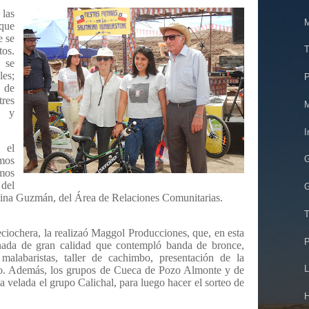
las
M
que
e se
T
os.
 se
les;
P
 de
res
M
s y
I
 el
mos
imos
del
G
olina Guzmán, del Área de Relaciones Comunitarias.
T
ieciochera, la realizaó Maggol Producciones, que, en esta
P
nada de gran calidad que contempló banda de bronce,
 malabaristas, taller de cachimbo, presentación de la
L
io. Además, los grupos de Cueca de Pozo Almonte y de
 velada el grupo Calichal, para luego hacer el sorteo de
H