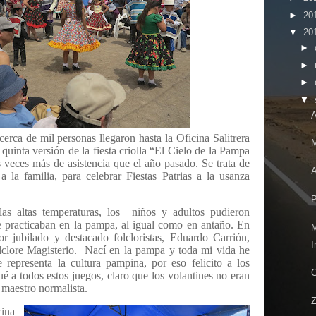
►
20
▼
20
►
►
►
▼
A
erca de mil personas llegaron hasta la Oficina Salitrera
M
quinta versión de la fiesta criolla “El Cielo de la Pampa
s veces más de asistencia que el año pasado. Se trata de
A
a la familia, para celebrar Fiestas Patrias a la usanza
P
las altas temperaturas, los niños y adultos pudieron
se practicaban en la pampa, al igual como en antaño. En
or jubilado y destacado folcloristas, Eduardo Carrión,
I
olclore Magisterio. Nací en la pampa y toda mi vida he
representa la cultura pampina, por eso felicito a los
C
é a todos estos juegos, claro que los volantines no eran
 maestro normalista.
Z
cina