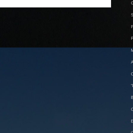
G
S
P
P
M
A
C
“
B
C
E
Q