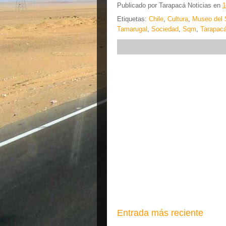
Publicado por
Tarapacá Noticias
en
1
Etiquetas:
Chile
,
Cultura
,
Museo del S
Tamarugal
,
Sociedad
,
Sqm
,
Tarapac
Entrada más reciente