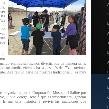
 la
A
na,
 ver
S
las
“Es
M
 me
 de
vas
A
stra
ede
J
M
 de
ivir
A
cuando éramos sanos, nos divertíamos de manera sana,
Con mi familia vivimos hasta después del 73… tuvimos
iste. Acá revivo parte de nuestras tradiciones… es muy
F
A
M
 es organizada por la Corporación Museo del Salitre por
vo, Silvio Zerega, señaló que es trascendental, generar
C
 la memoria histórica y revivir las tradiciones que
P