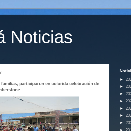
 Noticias
Notic
7
►
20
familias, participaron en colorida celebración de
►
20
umberstone
►
20
►
20
►
20
►
20
►
20
►
20