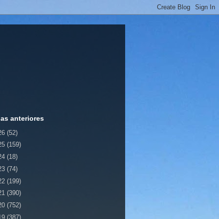
ias anteriores
26
(52)
25
(159)
24
(18)
23
(74)
22
(199)
21
(390)
20
(752)
19
(387)