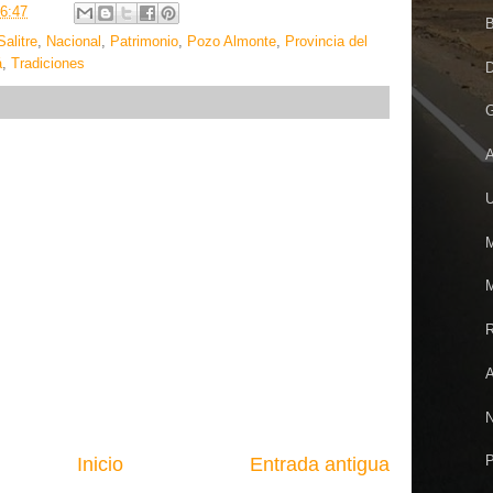
6:47
B
alitre
,
Nacional
,
Patrimonio
,
Pozo Almonte
,
Provincia del
á
,
Tradiciones
D
G
A
U
M
M
R
A
N
P
Inicio
Entrada antigua