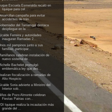
uque Escuela Esmeralda recaló en
Iquique para cel...
esarrollan campaña para evitar
accidentes de trán...
obernador del Tamarugal destaca
despliegue en la ...
lcalde Ferreira y autoridades
inauguran Ramadas 2...
nos mil pampinos junto a sus
familias, participar...
amiñanos celebran instalación de
nuevo sistema de...
ichelle Bachelet promulgó
emblemática ley que des...
ealizan fiscalización a ramadas de
Alto Hospicio
lcalde Soria advierte a Ministro del
Interior sob...
iños de Pozo Almonte celebran
Fiestas Patrias con...
DI Iquique realiza la incautación más
grande del ...