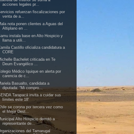
acciones legales pr...
ervicios refuerzan fiscalizaciones por
venta de a...
ala nota ponen clientes a Aguas del
Altiplano en ...
amu instala base en Alto Hospicio y
llama a utili...
amila Castillo oficializa candidatura a
CORE
ichelle Bachelet criticada en Te
Deum Evangélico ...
olegio Médico Iquique en alerta por
carencia de c...
ariela Basualto, candidata a
diputada: “Mi compro...
ENDA Tarapacá invita a cuidar sus
límites este 18'
hile se corona por tercera vez como
el Mejor Dest...
unicipal Alto Hospicio derrotó a
representante de...
rganizaciones del Tamarugal