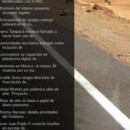
beneficiados con FOND...
inisterio del Interior presenta
acciones legales ...
unicipalidad de Iquique entregó
subvención al clu...
amu Tarapacá refuerza llamado a
hacer buen uso de...
omunidades escolares dialogan sobre
inclusión de ...
uncionarios se capacitan en
plataforma digital de...
erremoto en México: al menos 34
muertos por su ma...
lcalde Soria integra directorio de
Asociación de ...
afael Montes por polémica obra de
arte: “Proyecto...
bras de arte en base a papel de
diario presentes ...
inistra Narváez detalla prioridades
del Gobierno ...
iceo Juan Pablo II cosechó triunfos
en escolar de...