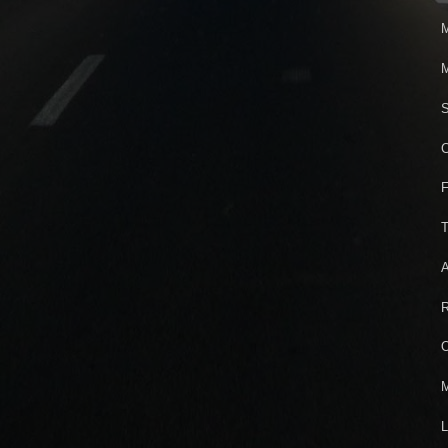
M
M
S
C
F
T
A
R
O
M
L