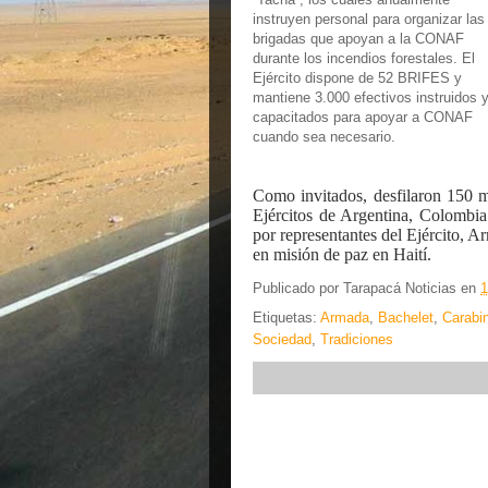
instruyen personal para organizar las
brigadas que apoyan a la CONAF
durante los incendios forestales. El
Ejército dispone de 52 BRIFES y
mantiene 3.000 efectivos instruidos 
capacitados para apoyar a CONAF
cuando sea necesario.
Como invitados, desfilaron 150 mi
Ejércitos de Argentina, Colom
por representantes del Ejército,
en misión de paz en Haití.
Publicado por
Tarapacá Noticias
en
1
Etiquetas:
Armada
,
Bachelet
,
Carabi
Sociedad
,
Tradiciones