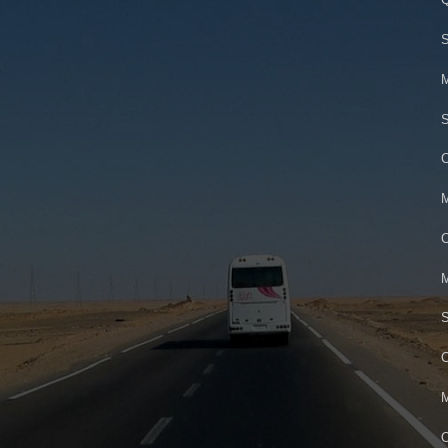
S
M
S
C
M
C
M
S
C
M
O