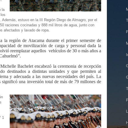
M
 la
 los
o. Además, estuvo en la III Región Diego de Almagro, por el
T
50 raciones cocinadas y 888 mil litros de agua, junto con
los afectados y lavado de ropa.
P
 a la región de Atacama durante el primer semestre de
M
capacidad de movilización de carga y personal dada la
solvió reemplazar aquellos vehículos de 30 o más años a
I
 “Cahuelmó”.
 Michelle Bachelet encabezó la ceremonia de recepción
o destinados a distintas unidades y que permiten al
derna y adecuada a las nuevas necesidades del país. La
G
 significó una inversión total de más de 79 millones de
T
ón
P
s
L
° 1
H