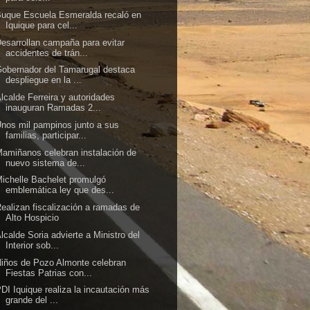
uque Escuela Esmeralda recaló en
Iquique para cel...
esarrollan campaña para evitar
accidentes de trán...
obernador del Tamarugal destaca
despliegue en la ...
lcalde Ferreira y autoridades
inauguran Ramadas 2...
nos mil pampinos junto a sus
familias, participar...
amiñanos celebran instalación de
nuevo sistema de...
ichelle Bachelet promulgó
emblemática ley que des...
ealizan fiscalización a ramadas de
Alto Hospicio
lcalde Soria advierte a Ministro del
Interior sob...
iños de Pozo Almonte celebran
Fiestas Patrias con...
DI Iquique realiza la incautación más
grande del ...