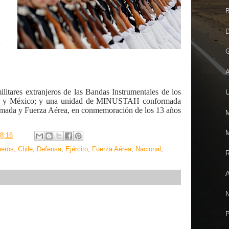
B
D
y
G
A
litares extranjeros de las Bandas Instrumentales de los
U
bia y México; y una unidad de MINUSTAH conformada
 Armada y Fuerza Aérea, en conmemoración de los 13 años
M
M
8:16
neros
,
Chile
,
Defensa
,
Ejército
,
Fuerza Aérea
,
Nacional
,
R
A
N
P