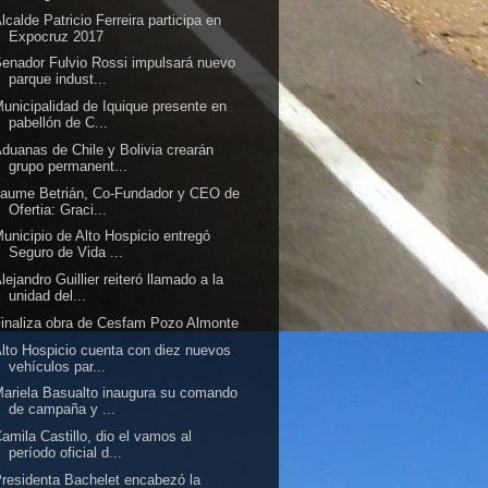
lcalde Patricio Ferreira participa en
Expocruz 2017
enador Fulvio Rossi impulsará nuevo
parque indust...
unicipalidad de Iquique presente en
pabellón de C...
duanas de Chile y Bolivia crearán
grupo permanent...
aume Betrián, Co-Fundador y CEO de
Ofertia: Graci...
unicipio de Alto Hospicio entregó
Seguro de Vida ...
lejandro Guillier reiteró llamado a la
unidad del...
inaliza obra de Cesfam Pozo Almonte
lto Hospicio cuenta con diez nuevos
vehículos par...
ariela Basualto inaugura su comando
de campaña y ...
amila Castillo, dio el vamos al
período oficial d...
residenta Bachelet encabezó la