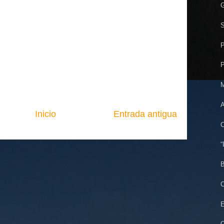
G
S
P
P
M
A
Inicio
Entrada antigua
C
“
B
C
E
Q