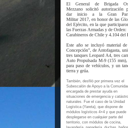
El General de Brigada Os
Mezzano solicitó autorización 
dar inicio a la Gran Par
Militar 2017, en honor de las Glo
del Ejército, en la que participaro
las Fuerzas Armadas y de Orden: 
Carabineros de Chile y 4.104 del 
Este año se incluyó material d
Concepción”, de Antofagasta, unid
tres tanques Leopard A4, tres carr
Auto Propulsada M-9 (155 mm), u
para paso de vehículos, y un ta
tierra y grúa.
También, desfiló por primera vez el
Subescalón de Apoyo a la Comunida
encargada de prestar ayuda en
situaciones de emergencia y catástr
naturales. Fue el caso de la Unidad
Logística (Yareta), que dispone de
módulos logísticos 4×4 y que puede
desplegarse en cualquier parte del
territorio, con módulos de cocina,
lavandería, panadería, duchas, baños