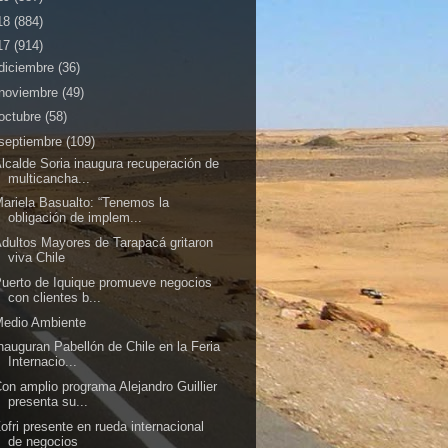
18
(884)
17
(914)
diciembre
(36)
noviembre
(49)
octubre
(58)
septiembre
(109)
lcalde Soria inaugura recuperación de
multicancha...
ariela Basualto: “Tenemos la
obligación de implem...
dultos Mayores de Tarapacá gritaron
viva Chile
uerto de Iquique promueve negocios
con clientes b...
Medio Ambiente
nauguran Pabellón de Chile en la Feria
Internacio...
on amplio programa Alejandro Guillier
presenta su...
ofri presente en rueda internacional
de negocios