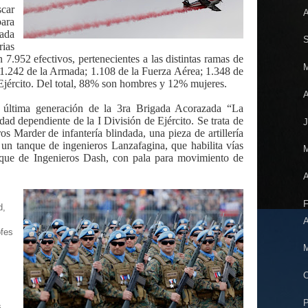
car
A
para
ada
S
rias
n 7.952 efectivos, pertenecientes a las distintas ramas de
M
1.242 de la Armada; 1.108 de la Fuerza Aérea; 1.348 de
Ejército. Del total, 88% son hombres y 12% mujeres.
A
e última generación de la 3ra Brigada Acorazada “La
ad dependiente de la I División de Ejército. Se trata de
J
os Marder de infantería blindada, una pieza de artillería
n tanque de ingenieros Lanzafagina, que habilita vías
M
nque de Ingenieros Dash, con pala para movimiento de
A
F
d,
A
ofes
M
C
P
,