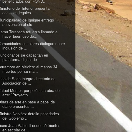
beneficiados con FOND...
inisterio del Interior presenta
acciones legales ...
unicipalidad de Iquique entregó
subvención al clu...
amu Tarapacá refuerza llamado a
hacer buen uso de...
omunidades escolares dialogan sobre
inclusión de ...
uncionarios se capacitan en
plataforma digital de...
erremoto en México: al menos 34
muertos por su ma...
lcalde Soria integra directorio de
Asociación de ...
afael Montes por polémica obra de
arte: “Proyecto...
bras de arte en base a papel de
diario presentes ...
inistra Narváez detalla prioridades
del Gobierno ...
iceo Juan Pablo II cosechó triunfos
en escolar de...