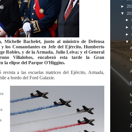
►
20
▼
20
►
►
►
, Michelle Bachelet, junto al ministro de Defensa
▼
 y los Comandantes en Jefe del Ejército, Humberto
A
ge Robles, y de la Armada, Julio Leiva; y el General
runo Villalobos, encabezó esta tarde la Gran
M
n la elipse del Parque O'Higgins.
A
 revista a las escuelas matrices del Ejército, Armada,
ile a bordo del Ford Galaxie.
P
pse
I
la
C
a
Z