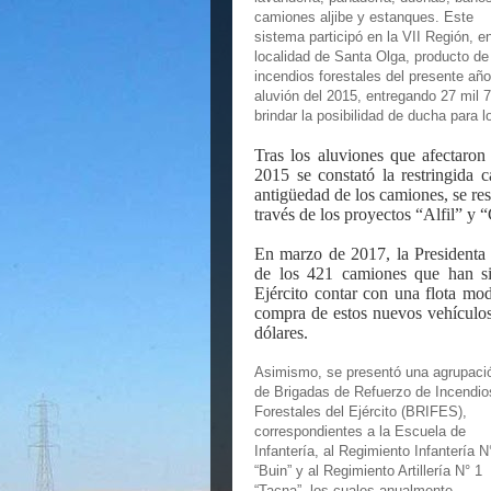
camiones aljibe y estanques. Este
sistema participó en la VII Región, en
localidad de Santa Olga, producto de
incendios forestales del presente añ
aluvión del 2015, entregando 27 mil 7
brindar la posibilidad de ducha para 
Tras los aluviones que afectaron
2015 se constató la restringida 
antigüedad de los camiones, se re
través de los proyectos “Alfil” y
En marzo de 2017, la Presidenta
de los 421 camiones que han sid
Ejército contar con una flota mo
compra de estos nuevos vehículos
dólares.
Asimismo, se presentó una agrupaci
de Brigadas de Refuerzo de Incendio
Forestales del Ejército (BRIFES),
correspondientes a la Escuela de
Infantería, al Regimiento Infantería N
“Buin” y al Regimiento Artillería N° 1
“Tacna”, los cuales anualmente