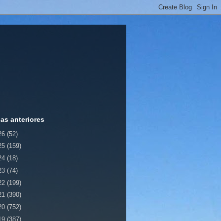
ias anteriores
26
(52)
25
(159)
24
(18)
23
(74)
22
(199)
21
(390)
20
(752)
19
(387)