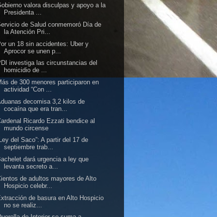
obierno valora disculpas y apoyo a la
Presidenta ...
ervicio de Salud conmemoró Día de
la Atención Pri...
or un 18 sin accidentes: Uber y
Aprocor se unen p...
DI investiga las circunstancias del
homicidio de ...
ás de 300 menores participaron en
actividad “Con ...
duanas decomisa 3,2 kilos de
cocaína que era tran...
ardenal Ricardo Ezzati bendice al
mundo circense
Ley del Saco”: A partir del 17 de
septiembre trab...
achelet dará urgencia a ley que
levanta secreto a...
ientos de adultos mayores de Alto
Hospicio celebr...
xtracción de basura en Alto Hospicio
no se realiz...
uerella de Interior se suma a