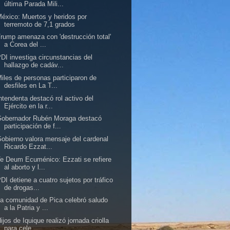
última Parada Mili...
éxico: Muertos y heridos por
terremoto de 7,1 grados
rump amenaza con 'destrucción total'
a Corea del ...
DI investiga circunstancias del
hallazgo de cadáv...
iles de personas participaron de
desfiles en La T...
ntendenta destacó rol activo del
Ejército en la r...
Gobernador Rubén Moraga destacó
participación de f...
obierno valora mensaje del cardenal
Ricardo Ezzat...
e Deum Ecuménico: Ezzati se refiere
al aborto y l...
DI detiene a cuatro sujetos por tráfico
de drogas...
a comunidad de Pica celebró saludo
a la Patria y ...
ijos de Iquique realizó jornada criolla
para cele...