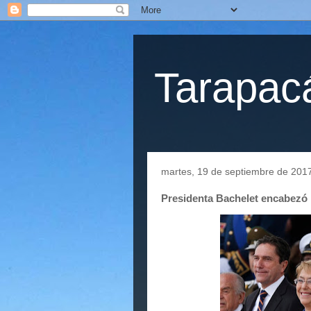
Tarapacá
martes, 19 de septiembre de 201
Presidenta Bachelet encabezó l