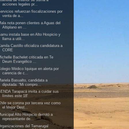
acciones legales pr...
ervicios refuerzan fiscalizaciones por
venta de a...
ala nota ponen clientes a Aguas del
Altiplano en ...
amu instala base en Alto Hospicio y
llama a utili...
amila Castillo oficializa candidatura a
CORE
ichelle Bachelet criticada en Te
Deum Evangélico ...
olegio Médico Iquique en alerta por
carencia de c...
ariela Basualto, candidata a
diputada: “Mi compro...
ENDA Tarapacá invita a cuidar sus
límites este 18'
hile se corona por tercera vez como
el Mejor Dest...
unicipal Alto Hospicio derrotó a
representante de...
rganizaciones del Tamarugal