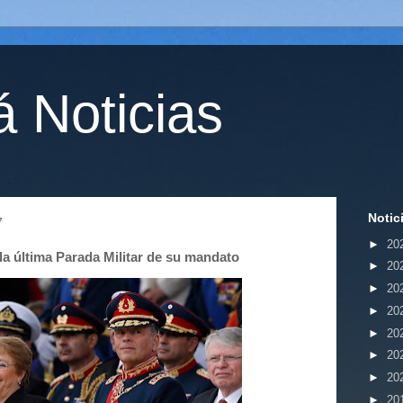
 Noticias
Notic
7
►
20
a última Parada Militar de su mandato
►
20
►
20
►
20
►
20
►
20
►
20
►
20