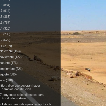
18
(884)
17
(914)
16
(365)
15
(787)
14
(310)
13
(208)
12
(629)
11
(2159)
diciembre
(153)
noviembre
(122)
octubre
(176)
septiembre
(221)
agosto
(380)
julio
(318)
iñera dice que deberán hacer
cambios constitucion...
7 proyectos seleccionados para
Fondo de Fortaleci...
ollahuasi reanuda operaciones tras la