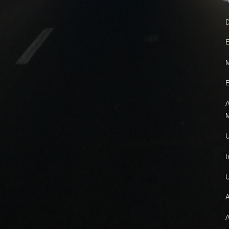
“
D
E
M
E
A
M
U
I
A
A