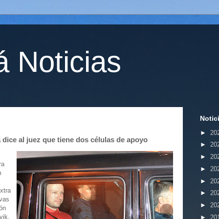
 Noticias
Notic
►
20
 dice al juez que tiene dos células de apoyo
►
20
►
20
ra
►
20
m
►
20
xtra
►
20
evas
►
20
ión
vik.
►
20