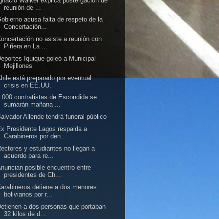
gnacio Walker explica postergación de
reunión de ...
obierno acusa falta de respeto de la
Concertación...
oncertación no asiste a reunión con
Piñera en La ...
eportes Iquique goleó a Municipal
Mejillones
hile está preparado por eventual
crisis en EE.UU.
.000 contratistas de Escondida se
sumarán mañana ...
alvador Allende tendrá funeral público
x Presidente Lagos respalda a
Carabineros por den...
ectores y estudiantes no llegan a
acuerdo para re...
nuncian posible encuentro entre
presidentes de Ch...
arabineros detiene a dos menores
bolivianos por r...
etienen a dos personas que portaban
32 kilos de d...