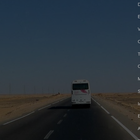
D
E
V
C
T
C
M
S
I
E
A