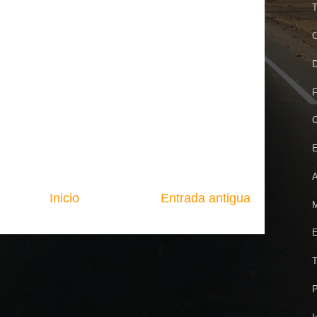
T
C
D
F
C
E
A
Inicio
Entrada antigua
M
E
T
P