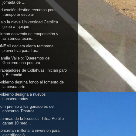
jornada de ...
ducación destina recursos para
transporte escolar
ajo la nieve Universidad Católica
goleó a Iquique...
irman convenio de cooperación y
asistencia técnic...
NEMI declara alerta temprana
preventiva para Tara...
amila Vallejo: 'Queremos del
Gobierno una postura...
rabajadores de Collahuasi inician paro
y Escondid...
obierno destina fondo al fomento de
la pesca arte...
obierno designa a nuevos
subsecretarios
ofri premió a los ganadores del
concurso “Rostros...
lumnas de la Escuela Thilda Portillo
ganan 10 med...
oncretan millonaria inversión para
electrificació...