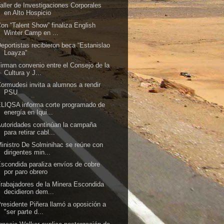
aller de Investigaciones Corporales
en Alto Hospicio
on “Talent Show” finaliza English
Winter Camp en ...
eportistas recibieron beca “Estanislao
Loayza”
irman convenio entre el Consejo de la
Cultura y J...
ormudesi invita a alumnos a rendir
PSU
LIQSA informa corte programado de
energía en Iqui...
utoridades continúan la campaña
para retirar cabl...
inistro De Solminihac se reúne con
dirigentes min...
scondida paraliza envíos de cobre
por paro obrero
rabajadores de la Minera Escondida
decidieron dem...
residente Piñera llamó a oposición a
"ser parte d...