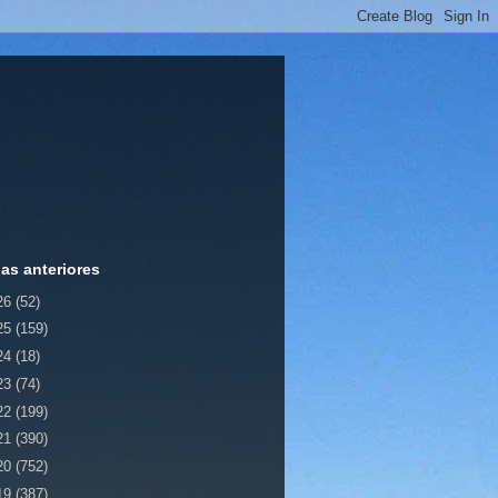
ias anteriores
26
(52)
25
(159)
24
(18)
23
(74)
22
(199)
21
(390)
20
(752)
19
(387)