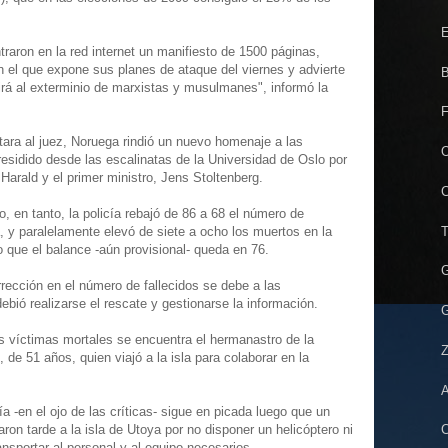
E
raron en la red internet un manifiesto de 1500 páginas,
n el que expone sus planes de ataque del viernes y advierte
B
irá al exterminio de marxistas y musulmanes", informó la
F
tara al juez, Noruega rindió un nuevo homenaje a las
O
residido desde las escalinatas de la Universidad de Oslo por
 Harald y el primer ministro, Jens Stoltenberg.
C
, en tanto, la policía rebajó de 86 a 68 el número de
T
, y paralelamente elevó de siete a ocho los muertos en la
o que el balance -aún provisional- queda en 76.
G
rrección en el número de fallecidos se debe a las
debió realizarse el rescate y gestionarse la información.
G
s víctimas mortales se encuentra el hermanastro de la
Z
 de 51 años, quien viajó a la isla para colaborar en la
A
ía -en el ojo de las críticas- sigue en picada luego que un
aron tarde a la isla de Utoya por no disponer un helicóptero ni
C
nsportar al personal y al equipo necesarios.