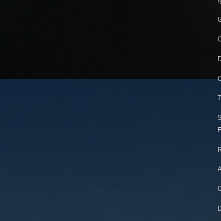
I
G
C
D
C
7
S
E
R
A
C
D