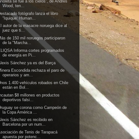
Violeta se fue a los cielos”, de Andrés
Wood, ten...
estacado fotógrafo lanza el libro
“Iquique: Human...
l autor de la masacre noruega dice al
juez que ti...
ás de 150 mil noruegos participaron
de la "Marcha...
LIQSA Informa cortes programados
de energía en Pi...
lexis Sánchez ya es del Barça
inera Escondida rechaza el paro de
operarios y am...
nos 1.400 vehículos robados en Chile
están en Bol...
ncautan $8 millones en productos
deportivos falsi...
Uruguay se corona como Campeón de
la Copa América ...
lexis Sánchez es recibido en
Barcelona por un num...
sociación de Tenis de Tarapacá
apuesta por potenc...