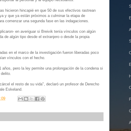
S
ías hicieron hincapié en que 50 de sus efectivos rastrean
oya y que ya están próximos a culminar la etapa de
E
para comenzar una segunda fase en las indagaciones.
A
plicaron- en averiguar si Breivik tenía vínculos con algún
da de algún tipo desde el extranjero o desde la propia
S
adas en el marco de la investigación fueron liberadas poco
C
ían vínculos con el hecho.
E
años, pero la ley permite una prolongación de la condena si
delito.
H
 cárcel el resto de su vida", declaró un profesor de Derecho
O
ale Eskeland.
:09
P
G
A