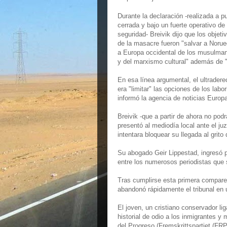
Durante la declaración -realizada a p
cerrada y bajo un fuerte operativo de
seguridad- Breivik dijo que los objeti
de la masacre fueron "salvar a Norue
a Europa occidental de los musulma
y del marxismo cultural" además de "
En esa línea argumental, el ultradere
era "limitar" las opciones de los lab
informó la agencia de noticias Europ
Breivik -que a partir de ahora no podrá
presentó al mediodía local ante el 
intentara bloquear su llegada al grito 
Su abogado Geir Lippestad, ingresó po
entre los numerosos periodistas que 
Tras cumplirse esta primera compare
abandonó rápidamente el tribunal en u
El joven, un cristiano conservador lig
historial de odio a los inmigrantes 
del Progreso (Fremskrittspartiet (FR