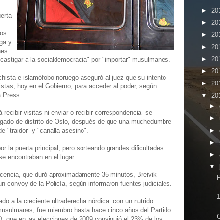
►
20
uerta
►
20
vos
►
20
ga y
►
20
nes
►
20
castigar a la socialdemocracia" por "importar" musulmanes.
►
20
chista e islamófobo noruego aseguró al juez que su intento
►
20
oristas, hoy en el Gobierno, para acceder al poder, según
a Press.
▼
20
►
 recibir visitas ni enviar o recibir correspondencia- se
►
juzgado de distrito de Oslo, después de que una muchedumbre
►
de "traidor" y "canalla asesino".
►
r la puerta principal, pero sorteando grandes dificultades
►
se encontraban en el lugar.
▼
cencia, que duró aproximadamente 35 minutos, Breivik
P
n convoy de la Policía, según informaron fuentes judiciales.
1
ado a la creciente ultraderecha nórdica, con un nutrido
y musulmanes, fue miembro hasta hace cinco años del Partido
C
P), que en las elecciones de 2009 consiguió el 23% de los