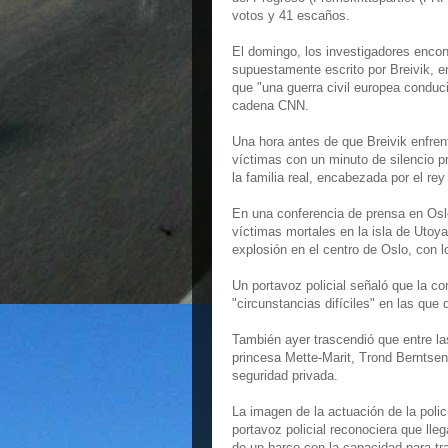
votos y 41 escaños.
El domingo, los investigadores encont
supuestamente escrito por Breivik, e
que "una guerra civil europea conduc
cadena CNN.
Una hora antes de que Breivik enfren
víctimas con un minuto de silencio p
la familia real, encabezada por el rey
En una conferencia de prensa en Oslo
víctimas mortales en la isla de Utoya
explosión en el centro de Oslo, con l
Un portavoz policial señaló que la co
"circunstancias difíciles" en las que 
También ayer trascendió que entre la
princesa Mette-Marit, Trond Berntsen,
seguridad privada.
La imagen de la actuación de la polic
portavoz policial reconociera que lleg
de un barco con la capacidad para tra