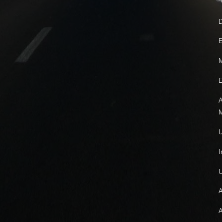
“
D
E
M
E
A
M
U
I
A
A