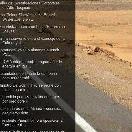
aller de Investigaciones Corporales
en Alto Hospicio
on “Talent Show” finaliza English
Winter Camp en ...
eportistas recibieron beca “Estanislao
Loayza”
irman convenio entre el Consejo de la
Cultura y J...
ormudesi invita a alumnos a rendir
PSU
LIQSA informa corte programado de
energía en Iqui...
utoridades continúan la campaña
para retirar cabl...
inistro De Solminihac se reúne con
dirigentes min...
scondida paraliza envíos de cobre
por paro obrero
rabajadores de la Minera Escondida
decidieron dem...
residente Piñera llamó a oposición a
"ser parte d...