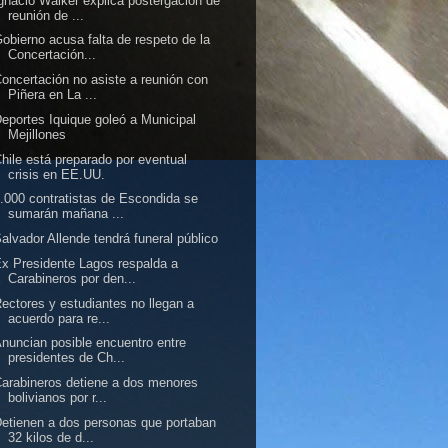
gnacio Walker explica postergación de
reunión de ...
obierno acusa falta de respeto de la
Concertación...
oncertación no asiste a reunión con
Piñera en La ...
eportes Iquique goleó a Municipal
Mejillones
hile está preparado por eventual
crisis en EE.UU.
.000 contratistas de Escondida se
sumarán mañana ...
alvador Allende tendrá funeral público
x Presidente Lagos respalda a
Carabineros por den...
ectores y estudiantes no llegan a
acuerdo para re...
nuncian posible encuentro entre
presidentes de Ch...
arabineros detiene a dos menores
bolivianos por r...
etienen a dos personas que portaban
32 kilos de d...