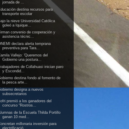
jornada de ...
ducación destina recursos para
transporte escolar
ajo la nieve Universidad Católica
goleó a Iquique...
irman convenio de cooperación y
asistencia técnic...
NEMI declara alerta temprana
preventiva para Tara...
amila Vallejo: 'Queremos del
Gobierno una postura...
rabajadores de Collahuasi inician paro
y Escondid...
obierno destina fondo al fomento de
la pesca arte...
obierno designa a nuevos
subsecretarios
ofri premió a los ganadores del
concurso “Rostros...
lumnas de la Escuela Thilda Portillo
ganan 10 med...
oncretan millonaria inversión para
electrificació...