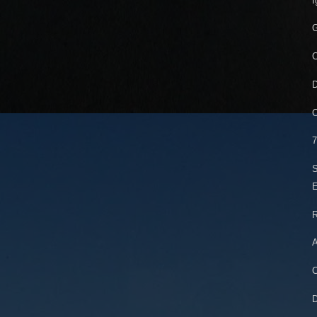
I
G
C
D
C
7
S
E
R
A
C
D