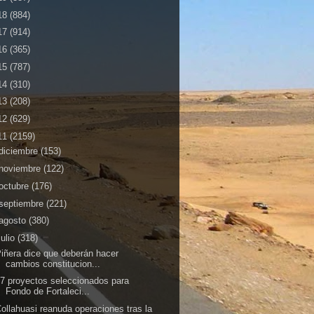
18
(884)
17
(914)
16
(365)
15
(787)
14
(310)
13
(208)
12
(629)
11
(2159)
diciembre
(153)
noviembre
(122)
octubre
(176)
septiembre
(221)
agosto
(380)
julio
(318)
iñera dice que deberán hacer
cambios constitucion...
7 proyectos seleccionados para
Fondo de Fortaleci...
ollahuasi reanuda operaciones tras la