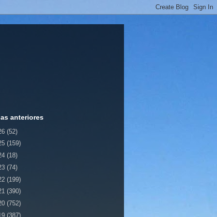
ias anteriores
26
(52)
25
(159)
24
(18)
23
(74)
22
(199)
21
(390)
20
(752)
19
(387)