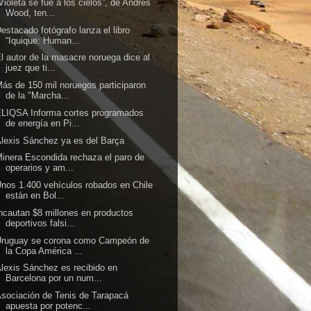
Violeta se fue a los cielos”, de Andrés
Wood, ten...
estacado fotógrafo lanza el libro
“Iquique: Human...
l autor de la masacre noruega dice al
juez que ti...
ás de 150 mil noruegos participaron
de la "Marcha...
LIQSA Informa cortes programados
de energía en Pi...
lexis Sánchez ya es del Barça
inera Escondida rechaza el paro de
operarios y am...
nos 1.400 vehículos robados en Chile
están en Bol...
ncautan $8 millones en productos
deportivos falsi...
Uruguay se corona como Campeón de
la Copa América ...
lexis Sánchez es recibido en
Barcelona por un num...
sociación de Tenis de Tarapacá
apuesta por potenc...