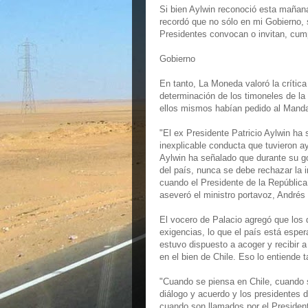
Si bien Aylwin reconoció esta mañan
recordó que no sólo en mi Gobierno, s
Presidentes convocan o invitan, cump
Gobierno
En tanto, La Moneda valoró la crítica 
determinación de los timoneles de la
ellos mismos habían pedido al Mandata
"El ex Presidente Patricio Aylwin ha 
inexplicable conducta que tuvieron ay
Aylwin ha señalado que durante su go
del país, nunca se debe rechazar la 
cuando el Presidente de la República 
aseveró el ministro portavoz, Andrés
El vocero de Palacio agregó que los 
exigencias, lo que el país está espe
estuvo dispuesto a acoger y recibir 
en el bien de Chile. Eso lo entiende 
"Cuando se piensa en Chile, cuando s
diálogo y acuerdo y los presidentes d
cuando son llamados por el Presidente