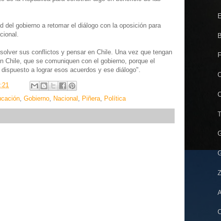
E
d del gobierno a retomar el diálogo con la oposición para
cional.
B
resolver sus conflictos y pensar en Chile. Una vez que tengan
F
en Chile, que se comuniquen con el gobierno, porque el
 dispuesto a lograr esos acuerdos y ese diálogo".
O
:21
C
cación
,
Gobierno
,
Nacional
,
Piñera
,
Política
T
G
G
Z
A
C