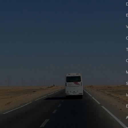
D
E
V
C
T
C
M
S
I
E
A