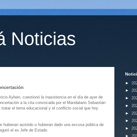
 Noticias
Notic
►
20
Concertación
►
20
ricio Aylwin, cuestionó la inasistencia en el día de ayer de
►
20
Concertación a la cita convocada por el Mandatario Sebastián
►
20
tratar el tema educacional y el conflicto social que hoy
►
20
►
20
que hubieran asistido o hubieran dado una excusa pública de
►
20
seguró el ex Jefe de Estado.
►
20