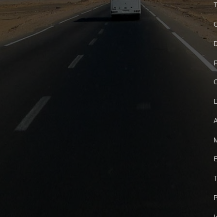
T
C
D
F
C
E
A
M
E
T
P