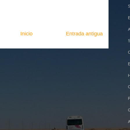
S
E
A
Inicio
Entrada antigua
S
C
E
H
O
P
G
A