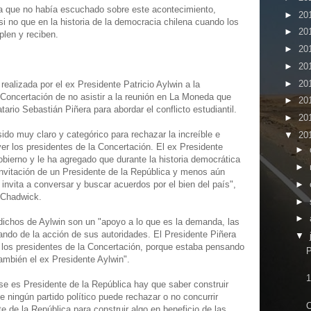
a que no había escuchado sobre este acontecimiento,
►
20
i no que en la historia de la democracia chilena cuando los
►
20
len y reciben.
►
20
►
20
►
20
realizada por el ex Presidente Patricio Aylwin a la
 Concertación de no asistir a la reunión en La Moneda que
►
20
rio Sebastián Piñera para abordar el conflicto estudiantil.
►
20
sido muy claro y categórico para rechazar la increíble e
▼
20
er los presidentes de la Concertación. El ex Presidente
►
bierno y le ha agregado que durante la historia democrática
►
invitación de un Presidente de la República y menos aún
►
invita a conversar y buscar acuerdos por el bien del país",
 Chadwick.
►
►
dichos de Aylwin son un "apoyo a lo que es la demanda, las
rando de la acción de sus autoridades. El Presidente Piñera
▼
a los presidentes de la Concertación, porque estaba pensando
P
también el ex Presidente Aylwin".
1
e es Presidente de la República hay que saber construir
e ningún partido político puede rechazar o no concurrir
C
 de la República para construir algo en beneficio de las