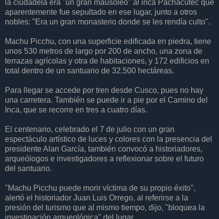
la ciudadela era "un gran mausoleo" al inca Pachacútec que
aparentemente fue sepultado en ese lugar, junto a otros
nobles: "Era un gran monasterio donde se les rendía culto".
Machu Picchu, con una superficie edificada en piedra, tiene
unos 530 metros de largo por 200 de ancho, una zona de
terrazas agrícolas y otra de habitaciones, y 172 edificios en
total dentro de un santuario de 32.500 hectáreas.
Para llegar se accede por tren desde Cusco, pues no hay
una carretera. También se puede ir a pie por el Camino del
Inca, que se recorre en tres a cuatro días.
El centenario, celebrado el 7 de julio con un gran
espectáculo artístico de luces y colores con la presencia del
presidente Alan García, también convocó a historiadores,
arqueólogos e investigadores a reflexionar sobre el futuro
del santuario.
"Machu Picchu puede morir víctima de su propio éxito",
alertó el historiador Juan Luis Orrego, al referirse a la
presión del turismo que al mismo tiempo, dijo, "bloquea la
investigación arqueológica" del lugar.