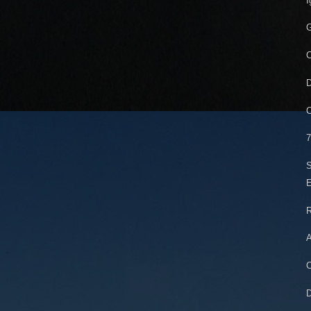
I
G
C
D
C
7
S
E
R
A
C
D