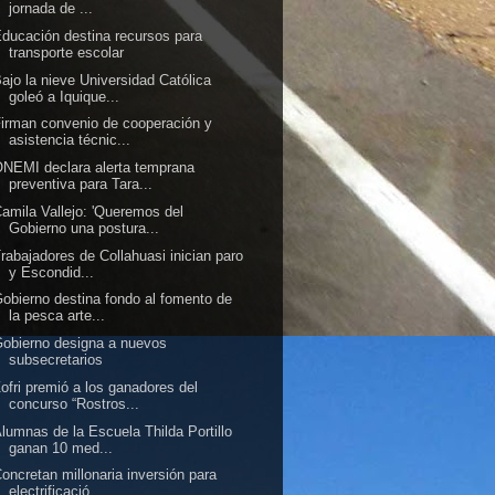
jornada de ...
ducación destina recursos para
transporte escolar
ajo la nieve Universidad Católica
goleó a Iquique...
irman convenio de cooperación y
asistencia técnic...
NEMI declara alerta temprana
preventiva para Tara...
amila Vallejo: 'Queremos del
Gobierno una postura...
rabajadores de Collahuasi inician paro
y Escondid...
obierno destina fondo al fomento de
la pesca arte...
obierno designa a nuevos
subsecretarios
ofri premió a los ganadores del
concurso “Rostros...
lumnas de la Escuela Thilda Portillo
ganan 10 med...
oncretan millonaria inversión para
electrificació...