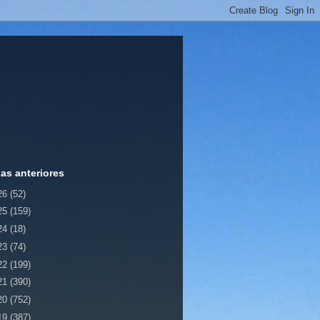
ias anteriores
26
(52)
25
(159)
24
(18)
23
(74)
22
(199)
21
(390)
20
(752)
19
(387)