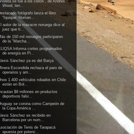
Violeta se fue a los cielos”, de Andrés
Wood, ten...
estacado fotógrafo lanza el libro
“Iquique: Human...
l autor de la masacre noruega dice al
juez que ti...
ás de 150 mil noruegos participaron
de la "Marcha...
LIQSA Informa cortes programados
de energía en Pi...
lexis Sánchez ya es del Barça
inera Escondida rechaza el paro de
operarios y am...
nos 1.400 vehículos robados en Chile
están en Bol...
ncautan $8 millones en productos
deportivos falsi...
Uruguay se corona como Campeón de
la Copa América ...
lexis Sánchez es recibido en
Barcelona por un num...
sociación de Tenis de Tarapacá
apuesta por potenc...