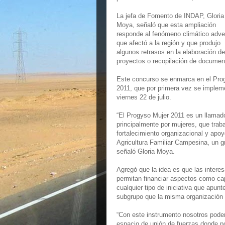
La jefa de Fomento de INDAP, Gloria
Moya, señaló que esta ampliación
responde al fenómeno climático adve
que afectó a la región y que produjo
algunos retrasos en la elaboración de
proyectos o recopilación de document
Este concurso se enmarca en el Prog
2011, que por primera vez se impleme
viernes 22 de julio.
“El Progyso Mujer 2011 es un llamad
principalmente por mujeres, que trab
fortalecimiento organizacional y apoy
Agricultura Familiar Campesina, un gr
señaló Gloria Moya.
Agregó que la idea es que las intere
permitan financiar aspectos como cap
cualquier tipo de iniciativa que apunt
subgrupo que la misma organización q
“Con este instrumento nosotros podem
espacio de unión de fuerzas donde p