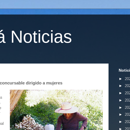
 Noticias
Notic
►
20
concursable dirigido a mujeres
►
20
►
20
as
►
20
a
►
20
e
r
►
20
►
20
nal
►
20