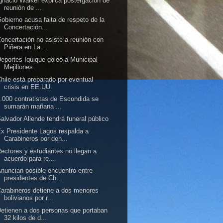
gnacio Walker explica postergación de
reunión de ...
obierno acusa falta de respeto de la
Concertación...
oncertación no asiste a reunión con
Piñera en La ...
eportes Iquique goleó a Municipal
Mejillones
hile está preparado por eventual
crisis en EE.UU.
.000 contratistas de Escondida se
sumarán mañana ...
alvador Allende tendrá funeral público
x Presidente Lagos respalda a
Carabineros por den...
ectores y estudiantes no llegan a
acuerdo para re...
nuncian posible encuentro entre
presidentes de Ch...
arabineros detiene a dos menores
bolivianos por r...
etienen a dos personas que portaban
32 kilos de d...