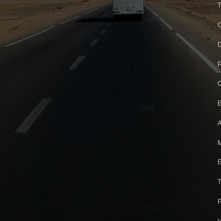
T
C
D
F
C
E
A
M
E
T
P