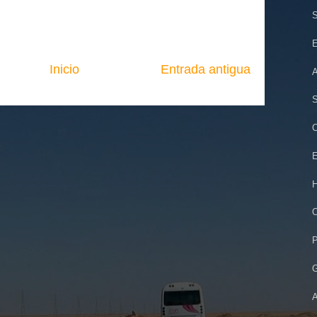
S
E
Inicio
Entrada antigua
A
S
C
E
H
O
P
G
A