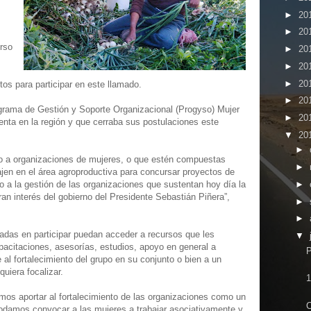
►
20
►
20
rso
►
20
►
20
►
20
os para participar en este llamado.
►
20
rama de Gestión y Soporte Organizacional (Progyso) Mujer
►
20
nta en la región y que cerraba sus postulaciones este
▼
20
►
o a organizaciones de mujeres, o que estén compuestas
►
ajen en el área agroproductiva para concursar proyectos de
►
o a la gestión de las organizaciones que sustentan hoy día la
an interés del gobierno del Presidente Sebastián Piñera”,
►
►
sadas en participar puedan acceder a recursos que les
▼
acitaciones, asesorías, estudios, apoyo en general a
P
e al fortalecimiento del grupo en su conjunto o bien a un
uiera focalizar.
1
os aportar al fortalecimiento de las organizaciones como un
C
odamos convocar a las mujeres a trabajar asociativamente y