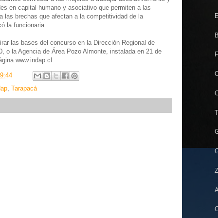
s en capital humano y asociativo que permiten a las
E
a las brechas que afectan a la competitividad de la
có la funcionaria.
B
irar las bases del concurso en la Dirección Regional de
0, o la Agencia de Área Pozo Almonte, instalada en 21 de
F
ágina www.indap.cl
O
9:44
dap
,
Tarapacá
C
T
G
G
Z
A
C