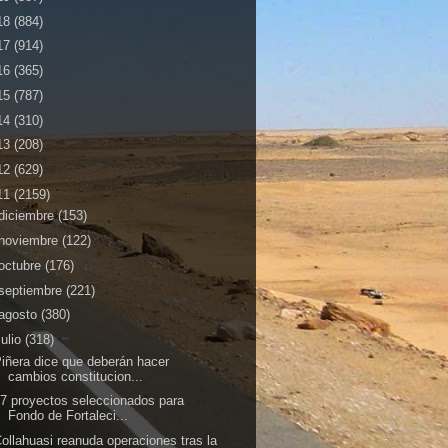
18
(884)
17
(914)
16
(365)
15
(787)
14
(310)
13
(208)
12
(629)
11
(2159)
diciembre
(153)
noviembre
(122)
octubre
(176)
septiembre
(221)
agosto
(380)
julio
(318)
iñera dice que deberán hacer
cambios constitucion...
7 proyectos seleccionados para
Fondo de Fortaleci...
ollahuasi reanuda operaciones tras la