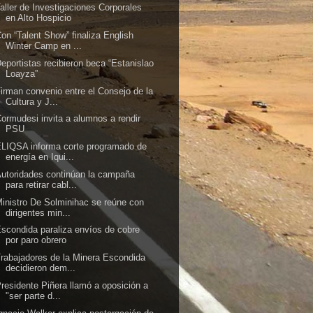
aller de Investigaciones Corporales
en Alto Hospicio
on “Talent Show” finaliza English
Winter Camp en ...
eportistas recibieron beca “Estanislao
Loayza”
irman convenio entre el Consejo de la
Cultura y J...
ormudesi invita a alumnos a rendir
PSU
LIQSA informa corte programado de
energía en Iqui...
utoridades continúan la campaña
para retirar cabl...
inistro De Solminihac se reúne con
dirigentes min...
scondida paraliza envíos de cobre
por paro obrero
rabajadores de la Minera Escondida
decidieron dem...
residente Piñera llamó a oposición a
"ser parte d...