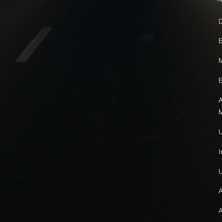
“
D
E
M
E
A
M
U
I
A
A