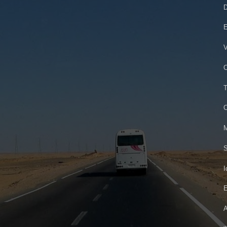
D
E
V
C
T
C
M
S
I
E
A