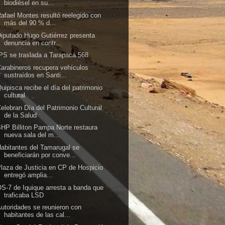
biodiésel en su...
afael Montes resultó reelegido con
más del 90 % d...
iputado Hugo Gutiérrez presenta
denuncia en contr...
PS se traslada a Tarapacá 568
arabineros recupera vehículos
sustraídos en Santi...
uipisca recibe el día del patrimonio
cultural
elebran Día del Patrimonio Cultural
de la Salud
HP Billiton Pampa Norte restaura
nueva sala del m...
abitantes del Tamarugal se
beneficiarán por conve...
laza de Justicia en CP de Hospicio
entregó amplia...
S-7 de Iquique arresta a banda que
traficaba LSD
utoridades se reunieron con
habitantes de las cal...