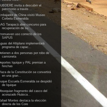
UBDERE invita a descubrir el
patrimonio a través ...
mbajador de China visitó Museo
Corbeta Esmeralda
AG Tarapacá abre concurso para
recuperación de su...
romueven uso correcto de los
SAPUS
guas del Altiplano implementará
programa de capac...
etienen a dos personas por robo de
camioneta
eportes Iquique y PAL premian a
hinchas
laza de la Constitución se convertirá
en una gran...
uque Escuela Esmeralda se despidió
de Iquique
bsequian fragmento del casco del
acorazado Huásca...
afael Montes destaca la elección
directa de los Core