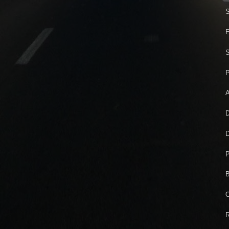
S
E
S
P
A
D
D
P
B
O
R