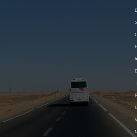
B
S
C
H
I
D
T
R
C
V
M