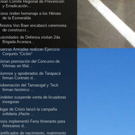
rean Comité Regional de Prevención
y Erradicación...
oros rinden homenaje a los Héroes
de la Esmeralda
inistra Von Baer encabezó ceremonia
de construcci...
utoridades de Defensa visitan 2da
Brigada Acoraza...
uerzas Armadas realizan Ejercicio
Conjunto “Ciclón”
listan premiación del Concurso de
Vitrinas en Mal...
lumnos y apoderados de Tarapacá
firman Contrato d...
obernación del Tamarugal y Teck
firman histórico ...
indelen suspende venta de licuadoras
inseguras
ogar de Cristo lanzó la campaña
solidaria ¡Hazte ...
osis implementó Feria Itinerante para
Artesanos d...
ertificados de nacimiento, matrimonio