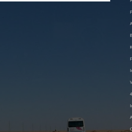
R
P
A
B
K
F
I
V
4
I
A
C