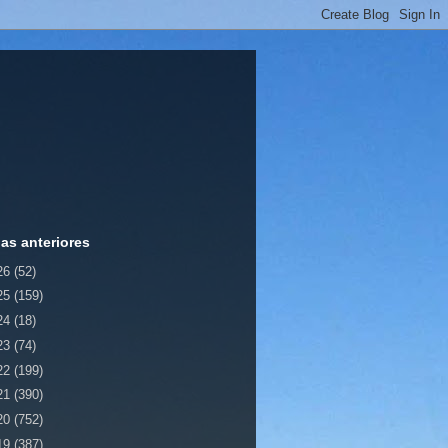
ias anteriores
26
(52)
25
(159)
24
(18)
23
(74)
22
(199)
21
(390)
20
(752)
19
(387)