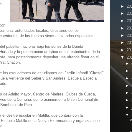
n
►
20
►
20
►
20
con
►
20
Comuna, autoridades locales, directores de los
►
20
esentantes de las fuerzas vivas e invitados especiales.
►
20
n del pabellón nacional bajo los sones de la Banda
►
20
Hurtado y la presentación artística de los estudiantes de la
, para posteriormente depositar una ofrenda florar en el
▼
20
 Prat Chacón.
►
►
e los escuadrones de estudiantes del Jardín Infantil “Girasol”
►
cuela Vertiente del Saber y San Andrés; Escuela Especial
tado.
►
►
es de Adulto Mayor, Centro de Madres, Clubes de Cueca,
tivos de la Comuna, como asimismo, la Unión Comunal de
►
 Bomberos de Pica.
►
▼
á el desfile escolar en Matilla, que contará con la
la Escuela Matilla de la Nueva Extremadura y organizaciones
S
ad.