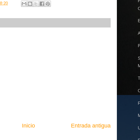
P
8:20
C
E
A
P
S
M
T
C
F
M
Inicio
Entrada antigua
U