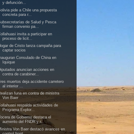
y defunción...
olivia pide a Chile una propuesta
concreta para r...
ubsecretarías de Salud y Pesca
firman convenio pa...
ollahuasi invita a participar en
proceso de licit...
ogar de Cristo lanza campaña para
captar socios
nauguran Consulado de China en
Iquique
iputados anuncian acciones en
contra de carabiner...
res muertos deja accidente carretero
al interior ...
ealizan funa en contra de ministra
Von Baer
ollahuasi respalda actividades de
Programa Explor...
ocera de Gobierno destaca el
aumento del FNDR y r...
inistra Von Baer destacó avances en
control front...