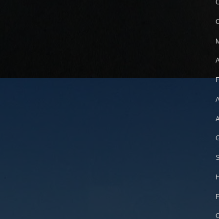
C
C
M
A
F
A
A
G
S
H
F
C