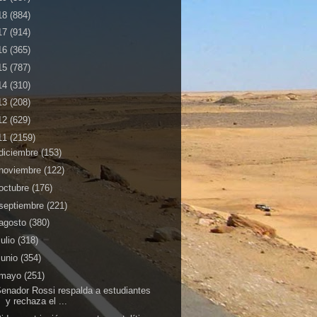
18
(884)
17
(914)
16
(365)
15
(787)
14
(310)
13
(208)
12
(629)
11
(2159)
diciembre
(153)
noviembre
(122)
octubre
(176)
septiembre
(221)
agosto
(380)
julio
(318)
junio
(354)
mayo
(251)
enador Rossi respalda a estudiantes
y rechaza el ...