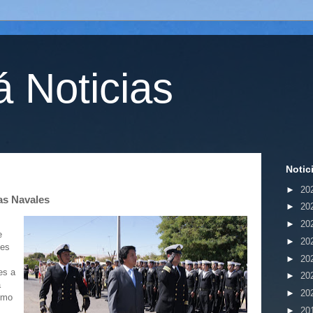
 Noticias
Notic
►
20
ias Navales
►
20
►
20
e
►
20
tes
►
20
es a
►
20
a
►
20
imo
►
20