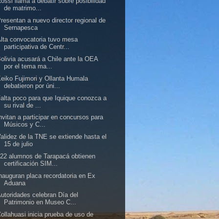
ossi llama a debatir sobre posibilidad
de matrimo...
resentan a nuevo director regional de
Sernapesca
lta convocatoria tuvo mesa
participativa de Centr...
olivia acusará a Chile ante la OEA
por el tema ma...
eiko Fujimori y Ollanta Humala
debatieron por úni...
alta poco para que Iquique conozca a
su rival de ...
nvitan a participar en concursos para
Músicos y C...
alidez de la TNE se extiende hasta el
15 de julio
22 alumnos de Tarapacá obtienen
certificación SIM...
nauguran placa recordatoria en Ex
Aduana
utoridades celebran Día del
Patrimonio en Museo C...
ollahuasi inicia prueba de uso de