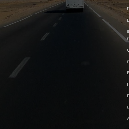
R
D
I
C
Q
C
B
H
P
O
A