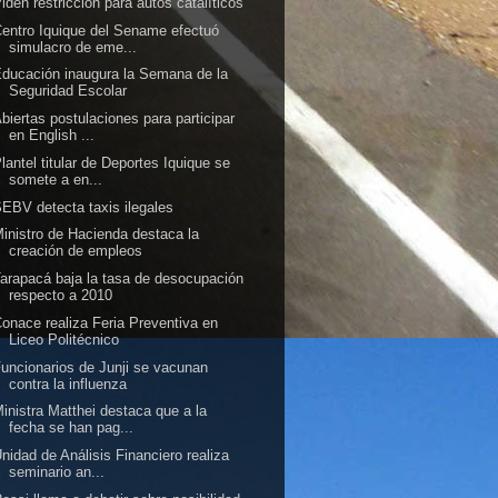
iden restricción para autos catalíticos
entro Iquique del Sename efectuó
simulacro de eme...
ducación inaugura la Semana de la
Seguridad Escolar
biertas postulaciones para participar
en English ...
lantel titular de Deportes Iquique se
somete a en...
EBV detecta taxis ilegales
inistro de Hacienda destaca la
creación de empleos
arapacá baja la tasa de desocupación
respecto a 2010
onace realiza Feria Preventiva en
Liceo Politécnico
uncionarios de Junji se vacunan
contra la influenza
inistra Matthei destaca que a la
fecha se han pag...
nidad de Análisis Financiero realiza
seminario an...