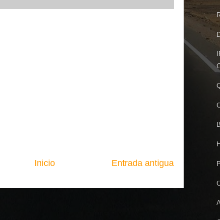
R
D
I
C
Q
C
B
H
Inicio
Entrada antigua
P
O
A