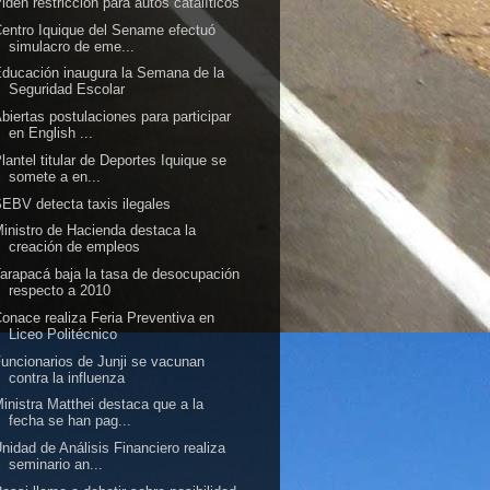
iden restricción para autos catalíticos
entro Iquique del Sename efectuó
simulacro de eme...
ducación inaugura la Semana de la
Seguridad Escolar
biertas postulaciones para participar
en English ...
lantel titular de Deportes Iquique se
somete a en...
EBV detecta taxis ilegales
inistro de Hacienda destaca la
creación de empleos
arapacá baja la tasa de desocupación
respecto a 2010
onace realiza Feria Preventiva en
Liceo Politécnico
uncionarios de Junji se vacunan
contra la influenza
inistra Matthei destaca que a la
fecha se han pag...
nidad de Análisis Financiero realiza
seminario an...