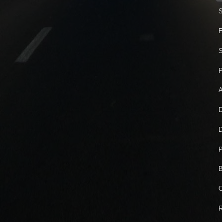
S
E
S
P
A
D
D
P
B
O
R