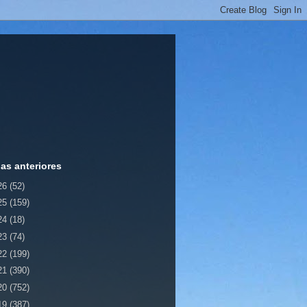
ias anteriores
26
(52)
25
(159)
24
(18)
23
(74)
22
(199)
21
(390)
20
(752)
19
(387)