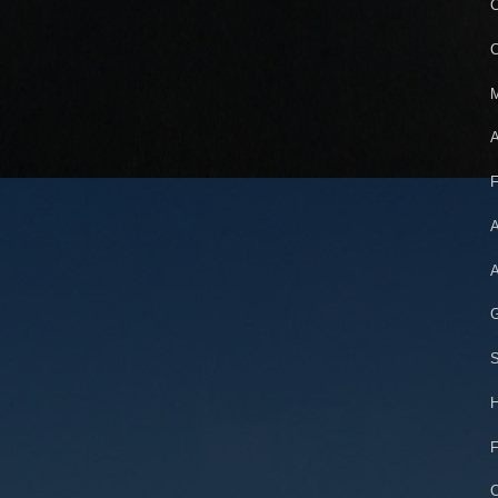
C
C
M
A
F
A
A
G
S
H
F
C