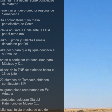
ossi llama a debatir sobre posibilidad
de matrimo...
resentan a nuevo director regional de
Sernapesca
lta convocatoria tuvo mesa
participativa de Centr...
olivia acusará a Chile ante la OEA
por el tema ma...
eiko Fujimori y Ollanta Humala
debatieron por úni...
alta poco para que Iquique conozca a
su rival de ...
nvitan a participar en concursos para
Músicos y C...
alidez de la TNE se extiende hasta el
15 de julio
22 alumnos de Tarapacá obtienen
certificación SIM...
nauguran placa recordatoria en Ex
Aduana
utoridades celebran Día del
Patrimonio en Museo C...
ollahuasi inicia prueba de uso de