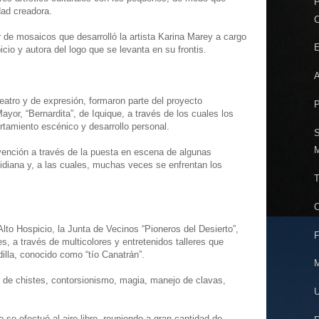
P
dad creadora.
C
er de mosaicos que desarrolló la artista Karina Marey a cargo
E
icio y autora del logo que se levanta en su frontis.
A
teatro y de expresión, formaron parte del proyecto
P
yor, “Bernardita”, de Iquique, a través de los cuales los
tamiento escénico y desarrollo personal.
S
M
vención a través de la puesta en escena de algunas
tidiana y, a las cuales, muchas veces se enfrentan los
T
C
Alto Hospicio, la Junta de Vecinos “Pioneros del Desierto”,
F
es, a través de multicolores y entretenidos talleres que
dilla, conocido como “tío Canatrán”.
M
s de chistes, contorsionismo, magia, manejo de clavas,
U
 se efectuó al aire libre, reuniendo a gran cantidad de