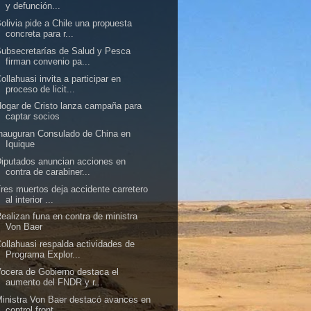
y defunción...
olivia pide a Chile una propuesta
concreta para r...
ubsecretarías de Salud y Pesca
firman convenio pa...
ollahuasi invita a participar en
proceso de licit...
ogar de Cristo lanza campaña para
captar socios
nauguran Consulado de China en
Iquique
iputados anuncian acciones en
contra de carabiner...
res muertos deja accidente carretero
al interior ...
ealizan funa en contra de ministra
Von Baer
ollahuasi respalda actividades de
Programa Explor...
ocera de Gobierno destaca el
aumento del FNDR y r...
inistra Von Baer destacó avances en
control front...