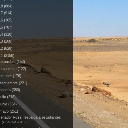
18
(884)
17
(914)
16
(365)
15
(787)
14
(310)
13
(208)
12
(629)
11
(2159)
diciembre
(153)
noviembre
(122)
octubre
(176)
septiembre
(221)
agosto
(380)
julio
(318)
junio
(354)
mayo
(251)
enador Rossi respalda a estudiantes
y rechaza el ...