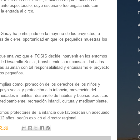
R
ullante espectáculo, cuyo escenario fue engalanado con
a entrada al circo.
P
A
Garay ha participado en la mayoría de los proyectos, a
B
es de cierre, oportunidad en que los pequeños muestras los
K
 que una vez que el FOSIS decide intervenir en los entornos
e Desarrollo Social, transfiriendo la responsabilidad a las
F
as asuman con tal responsabilidad y entusiasmo el proyecto,
los pequeños.
I
amplias como, promoción de los derechos de los niños y
V
poyo social y protección a la infancia, prevención del
rmedades infantiles, desarrollo de hábitos y buenas prácticas
4
medioambiente, recreación infantil, cultura y medioambiente,
I
ornos protectores de la infancia que favorezcan un adecuado
12 años, según explicó el director regional.
A
2:34
C