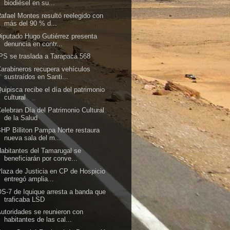
biodiésel en su...
afael Montes resultó reelegido con
más del 90 % d...
iputado Hugo Gutiérrez presenta
denuncia en contr...
PS se traslada a Tarapacá 568
arabineros recupera vehículos
sustraídos en Santi...
uipisca recibe el día del patrimonio
cultural
elebran Día del Patrimonio Cultural
de la Salud
HP Billiton Pampa Norte restaura
nueva sala del m...
abitantes del Tamarugal se
beneficiarán por conve...
laza de Justicia en CP de Hospicio
entregó amplia...
S-7 de Iquique arresta a banda que
traficaba LSD
utoridades se reunieron con
habitantes de las cal...