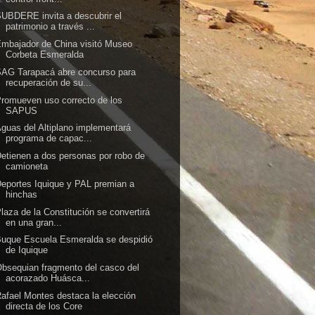
UBDERE invita a descubrir el
patrimonio a través ...
mbajador de China visitó Museo
Corbeta Esmeralda
AG Tarapacá abre concurso para
recuperación de su...
romueven uso correcto de los
SAPUS
guas del Altiplano implementará
programa de capac...
etienen a dos personas por robo de
camioneta
eportes Iquique y PAL premian a
hinchas
laza de la Constitución se convertirá
en una gran...
uque Escuela Esmeralda se despidió
de Iquique
bsequian fragmento del casco del
acorazado Huásca...
afael Montes destaca la elección
directa de los Core