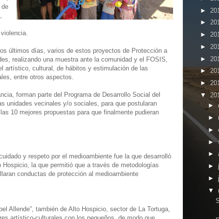
 de
►
20
,
►
20
violencia.
►
20
►
20
los últimos días, varios de estos proyectos de Protección a
►
20
ades, realizando una muestra ante la comunidad y el FOSIS,
l artístico, cultural, de hábitos y estimulación de las
►
20
les, entre otros aspectos.
►
20
ancia, forman parte del Programa de Desarrollo Social del
▼
20
s unidades vecinales y/o sociales, para que postularan
►
 las 10 mejores propuestas para que finalmente pudieran
►
►
►
►
cuidado y respeto por el medioambiente fue la que desarrolló
o Hospicio, la que permitió que a través de metodologías
►
rollaran conductas de protección al medioambiente
►
▼
S
bel Allende”, también de Alto Hospicio, sector de La Tortuga,
leres artístico-culturales con los pequeños, de modo que