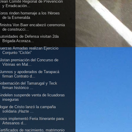
rean Comité Regional de Prevención
y Erradicación...
oros rinden homenaje a los Héroes
de la Esmeralda
inistra Von Baer encabezó ceremonia
de construcci...
utoridades de Defensa visitan 2da
Brigada Acoraza...
uerzas Armadas realizan Ejercicio
Conjunto “Ciclón”
listan premiación del Concurso de
Vitrinas en Mal...
lumnos y apoderados de Tarapacá
firman Contrato d...
obernación del Tamarugal y Teck
firman histórico ...
indelen suspende venta de licuadoras
inseguras
ogar de Cristo lanzó la campaña
solidaria ¡Hazte ...
osis implementó Feria Itinerante para
Artesanos d...
ertificados de nacimiento, matrimonio