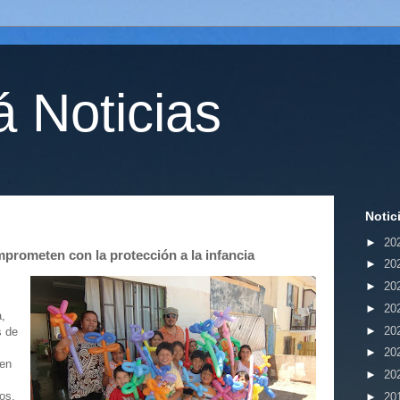
 Noticias
Notic
►
20
prometen con la protección a la infancia
►
20
►
20
►
20
a,
►
20
s de
►
20
 en
►
20
os,
►
20