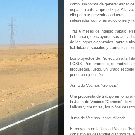
como una forma de generar espacios
esparcimiento y aprendizaje. A la vez
ello permite prevenir conductas
indeseadas como las adicciones y la 
Tras 6 meses de intenso trabajo, en 
la Infancia, concluyeron sus activid
de los logros alcanzados, tanto a nive
habilidades sociales y comunicaciona
Los proyectos de Protección a la Inf
FOSIS. Primeramente, se motivó a la
propuestas, luego, un jurado escogió
poner en ejecución
Junta de Vecinos “Génesis”
Una propuesta de trabajo en torno al 
la Junta de Vecinos “Génesis” de Alt
lúdicas y creativas, los niños desar
Junta de Vecinos Isabel Allende
El proyecto de la Unidad Vecinal “Isa
consistió en desarrollar distintos tal