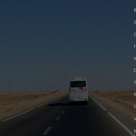
B
S
C
H
I
D
T
R
C
V
M