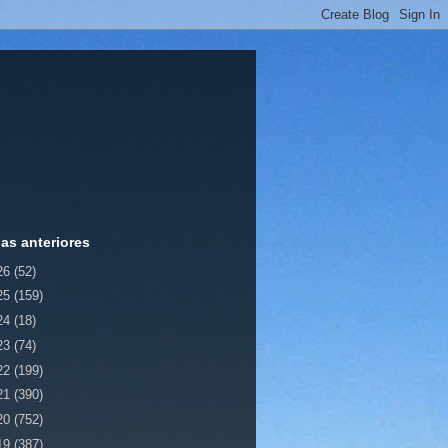
ias anteriores
26
(52)
25
(159)
24
(18)
23
(74)
22
(199)
21
(390)
20
(752)
19
(387)