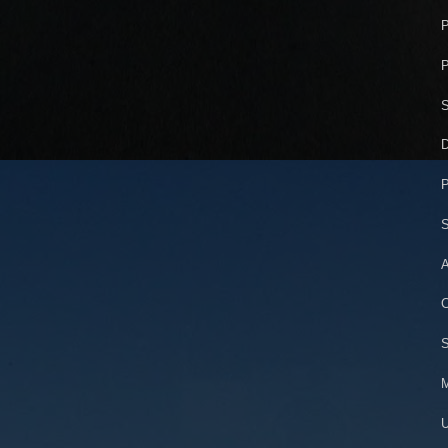
P
P
S
D
P
S
A
C
S
M