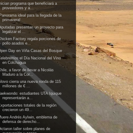
nician programa que beneficiará a
proveedores y a...
Panorama ideal para la llegada de la
primavera!
iputadas presentan un proyecto para
legalizar el ...
hicken Factory regala porciones de
pollo asados e...
Open Day en Viña Casas del Bosque
elebremos el Día Nacional del Vino
en Colchagua
hile, a favor de llevar a Nicolás
Maduro a la Cor...
lovo cierra una nueva ronda de 115
millones de € ...
aekwondo: estudiantes UTA Iquique
representarán a...
xportaciones totales de la región
crecieron un 49...
uere Andrés Aylwin, emblema de
defensa de derecho...
ictaron taller sobre planes de