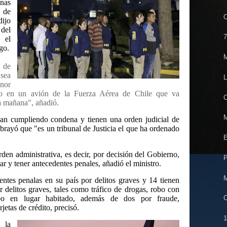
nas
s de
O
dijo
del
7
 el
go.
M
s de
sea
L
enor
ho en un avión de la Fuerza Aérea de
Chile
que va
C
a mañana", añadió.
M
ban cumpliendo condena y tienen una orden judicial de
brayó que "es un tribunal de Justicia el que ha ordenado
E
den administrativa, es decir, por decisión del Gobierno,
P
ar y tener antecedentes penales, añadió el ministro.
M
entes penalas en su país por delitos graves y 14 tienen
 delitos graves, tales como tráfico de drogas, robo con
obo en lugar habitado, además de dos por fraude,
C
jetas de crédito, precisó.
1
 la