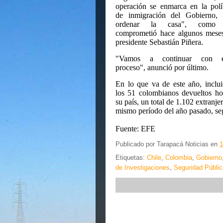
operación se enmarca en la polí
de inmigración del Gobierno, 
ordenar la casa", como
comprometió hace algunos meses
presidente Sebastián Piñera.
"Vamos a continuar con e
proceso", anunció por último.
En lo que va de este año, inclu
los 51 colombianos devueltos h
su país, un total de 1.102 extranj
mismo período del año pasado, seg
Fuente: EFE
Publicado por
Tarapacá Noticias
en
1
Etiquetas:
Chile
,
Colombia
,
Gobierno
de Investigaciones
,
Seguridad Públic