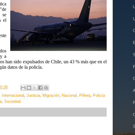
tica
U
"de
 se
U
 el
C
ste
E
idos
S
oy a
eros han sido expulsados de
Chile
, un 43 % más que en el
P
ún datos de la policía.
G
0:28
A
,
Internacional
,
Justicia
,
Migración
,
Nacional
,
Piñera
,
Policía
a
,
Sociedad
P
O
S