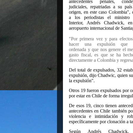
antecedentes penales, conde
judiciales, repatriadas a su paí
origen, en este caso Colombia", 
a los periodistas el ministro 
Interior, Andrés Chadwick, en
aeropuerto internacional de Santia
"Por primera vez y para efecto
hacer una expulsión que 
ordenada y que nos genere el m
gasto fiscal, es que se ha hec
directamente a Colombia y regres
Del total de expulsados, 32 esta
expulsión, dijo Chadwic, quien su
la expulsión".
Otros 19 fueron expulsados por or
por estar en
Chile
de forma irregul
De esos 19, cinco tienen anteced
antecedentes en Chile también por
violencia e intimidación y r
específicamente por clonación a tar
Según Andrés Chadwick,