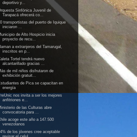
deportivo y...
rquesta Sinfónica Juvenil de
Tarapacá ofrecerá co...
0 transportistas del puerto de Iquique
iniciaron ...
unicipio de Alto Hospicio inicia
proyecto de recu...
laman a extranjeros del Tamarugal,
inscritos en p...
aleta Tortel tendrá nuevo
alcantarillado gracias ...
ás de mil niños disfrutaron de
exhibición gratuit...
studiantes de Pica se capacitan en
energía
reUnic nos invita a ser los mejores
anfitriones e...
inisterio de las Culturas abre
convocatoria para ...
hile acoge este año a 147.500
venezolanos
4% de los jóvenes cree aceptable
revisar el celul...