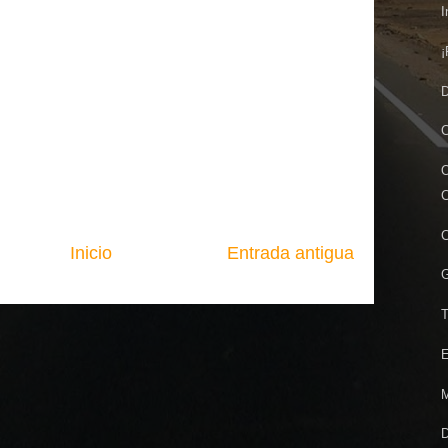
I
¡
D
C
C
C
Inicio
Entrada antigua
G
T
E
M
D