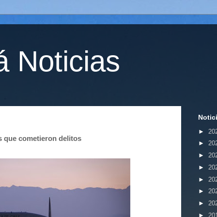
 Noticias
Notic
►
20
s que cometieron delitos
►
20
►
20
►
20
►
20
►
20
►
20
►
20