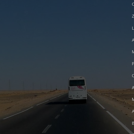
C
Z
L
A
M
P
C
A
M
A
B