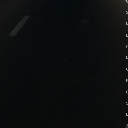
G
S
M
B
C
M
C
P
O
S
M
Z