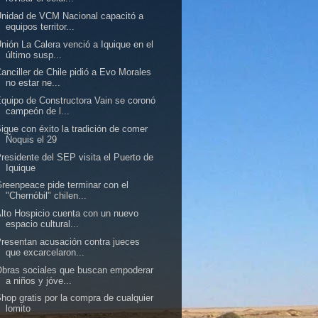
nidad de VCM Nacional capacitó a
equipos territor...
nión La Calera venció a Iquique en el
último susp...
anciller de Chile pidió a Evo Morales
no estar ne...
quipo de Constructora Vain se coronó
campeón de l...
igue con éxito la tradición de comer
Ñoquis el 29
residente del SEP visita el Puerto de
Iquique
reenpeace pide terminar con el
"Chernóbil" chilen...
lto Hospicio cuenta con un nuevo
espacio cultural...
resentan acusación contra jueces
que excarcelaron...
bras sociales que buscan empoderar
a niños y jóve...
hop gratis por la compra de cualquier
lomito