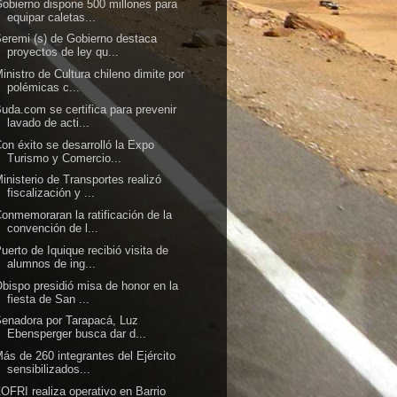
obierno dispone 500 millones para
equipar caletas...
eremi (s) de Gobierno destaca
proyectos de ley qu...
inistro de Cultura chileno dimite por
polémicas c...
uda.com se certifica para prevenir
lavado de acti...
on éxito se desarrolló la Expo
Turismo y Comercio...
inisterio de Transportes realizó
fiscalización y ...
onmemoraran la ratificación de la
convención de l...
uerto de Iquique recibió visita de
alumnos de ing...
bispo presidió misa de honor en la
fiesta de San ...
enadora por Tarapacá, Luz
Ebensperger busca dar d...
ás de 260 integrantes del Ejército
sensibilizados...
OFRI realiza operativo en Barrio