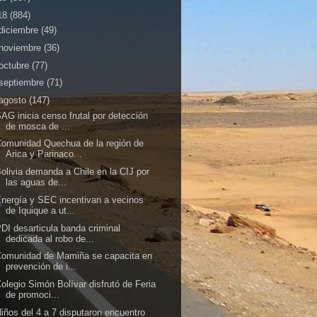
18
(884)
diciembre
(49)
noviembre
(36)
octubre
(77)
septiembre
(71)
agosto
(147)
AG inicia censo frutal por detección
de mosca de ...
omunidad Quechua de la región de
Arica y Parinaco...
olivia demanda a Chile en la CIJ por
las aguas de...
nergía y SEC incentivan a vecinos
de Iquique a ut...
DI desarticula banda criminal
dedicada al robo de...
Comunidad de Mamiña se capacita en
prevención de i...
olegio Simón Bolívar disfrutó de Feria
de promoci...
iños del 4 a 7 disputaron encuentro