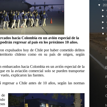
▼
20
►
►
►
►
▼
cados hacia Colombia en un avión especial de la
S
podrán regresar al país en los próximos 10 años.
C
ron expulsados hoy de
Chile
por haber cometido delitos
erritorio chileno como en su país de origen, según
B
on embarcados hacia
Colombia
en un avión especial de la
E
que en la aviación comercial solo se pueden transportar
uelo, explicaron las fuentes.
P
á regresar a
Chile
antes de 10 años, según las normas
 de
C
ndo
sus
N