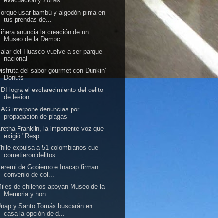
evacuación y zonas...
orqué usar bambú y algodón pima en
tus prendas de...
iñera anuncia la creación de un
Museo de la Democ...
alar del Huasco vuelve a ser parque
nacional
isfruta del sabor gourmet con Dunkin’
Donuts
DI logra el esclarecimiento del delito
de lesion...
AG interpone denuncias por
propagación de plagas
retha Franklin, la imponente voz que
exigió "Resp...
hile expulsa a 51 colombianos que
cometieron delitos
eremi de Gobierno e Inacap firman
convenio de col...
iles de chilenos apoyan Museo de la
Memoria y hon...
Unap y Santo Tomás buscarán en
casa la opción de d...