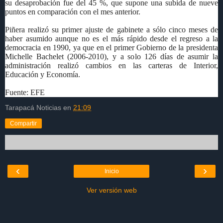
su desaprobación fue del 45 %, que supone una subida de nueve
puntos en comparación con el mes anterior.
Piñera realizó su primer ajuste de gabinete a sólo cinco meses de
haber asumido aunque no es el más rápido desde el regreso a la
democracia en 1990, ya que en el primer Gobierno de la presidenta
Michelle Bachelet (2006-2010), y a solo 126 días de asumir la
administración realizó cambios en las carteras de Interior,
Educación y Economía.
Fuente: EFE
Tarapacá Noticias
en
21:09
Compartir
‹
›
Inicio
Ver versión web