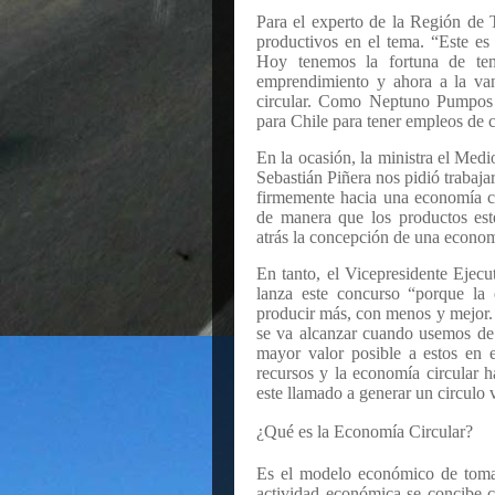
Para el experto de la Región de 
productivos en el tema. “Este es
Hoy tenemos la fortuna de ten
emprendimiento y ahora a la va
circular. Como Neptuno Pumpos 
para Chile para tener empleos de c
En la ocasión, la ministra el Med
Sebastián Piñera nos pidió trabaja
firmemente hacia una economía c
de manera que los productos esté
atrás la concepción de una econom
En tanto, el Vicepresidente Ejec
lanza este concurso “p
orque la 
producir más, con menos y mejor
se va alcanzar cuando usemos de 
mayor valor posible a estos en 
recursos y la economía circular ha
este llamado a generar un circulo 
¿Qué es la Economía Circular?
Es el modelo económico de tomar
actividad económica se concibe 