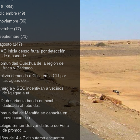
18
(884)
diciembre
(49)
noviembre
(36)
octubre
(77)
septiembre
(71)
agosto
(147)
AG inicia censo frutal por detección
de mosca de ...
omunidad Quechua de la región de
Arica y Parinaco...
olivia demanda a Chile en la CIJ por
las aguas de...
nergía y SEC incentivan a vecinos
de Iquique a ut...
DI desarticula banda criminal
dedicada al robo de...
Comunidad de Mamiña se capacita en
prevención de i...
olegio Simón Bolívar disfrutó de Feria
de promoci...
iños del 4 a 7 disputaron encuentro