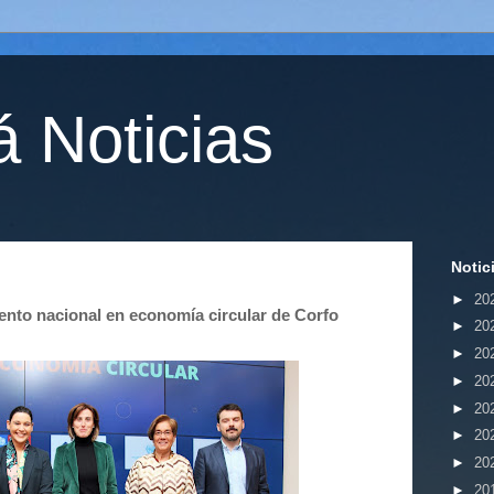
 Noticias
Notic
►
20
ento nacional en economía circular de Corfo
►
20
►
20
►
20
►
20
►
20
►
20
►
20