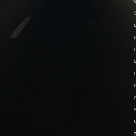
G
S
M
B
C
M
C
P
O
S
M
Z