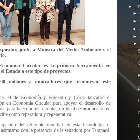
▼
20
►
►
►
►
▼
expositor, junto a Ministra del Medio Ambiente y el
S
fo.
C
 Economía Circular es la
primera herramienta en
l Estado a este tipo de proyectos.
B
 $60 millones a innovadores que promuevan este
E
te, el de Economía y Fomento y Corfo lanzaron el
P
ión en Economía Circular para
apoyar el desarrollo de
ica para la economía circular, un ideal de producción en
cibe como reparadora y regenerativa.
cipación del referente mundial en esta tecnología, el
C
 asimismo con la presencia de la senadora por Tarapacá,
N