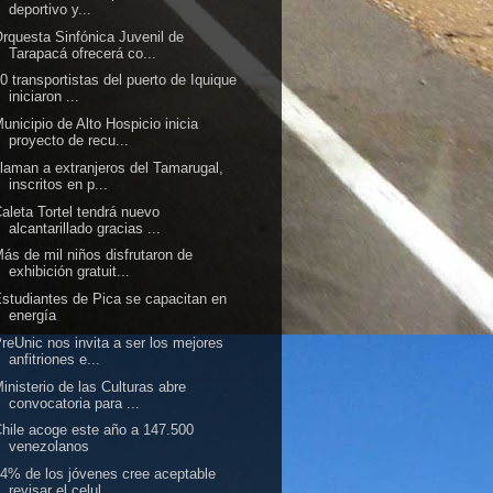
deportivo y...
rquesta Sinfónica Juvenil de
Tarapacá ofrecerá co...
0 transportistas del puerto de Iquique
iniciaron ...
unicipio de Alto Hospicio inicia
proyecto de recu...
laman a extranjeros del Tamarugal,
inscritos en p...
aleta Tortel tendrá nuevo
alcantarillado gracias ...
ás de mil niños disfrutaron de
exhibición gratuit...
studiantes de Pica se capacitan en
energía
reUnic nos invita a ser los mejores
anfitriones e...
inisterio de las Culturas abre
convocatoria para ...
hile acoge este año a 147.500
venezolanos
4% de los jóvenes cree aceptable
revisar el celul...