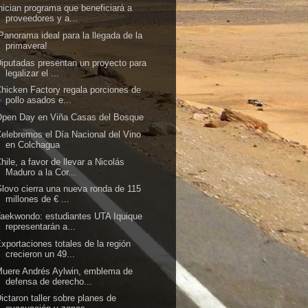
nician programa que beneficiará a
proveedores y a...
Panorama ideal para la llegada de la
primavera!
iputadas presentan un proyecto para
legalizar el ...
hicken Factory regala porciones de
pollo asados e...
Open Day en Viña Casas del Bosque
elebremos el Día Nacional del Vino
en Colchagua
hile, a favor de llevar a Nicolás
Maduro a la Cor...
lovo cierra una nueva ronda de 115
millones de € ...
aekwondo: estudiantes UTA Iquique
representarán a...
xportaciones totales de la región
crecieron un 49...
uere Andrés Aylwin, emblema de
defensa de derecho...
ictaron taller sobre planes de