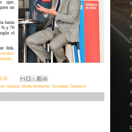
os que,
I
iquen un
¡
ia hasta
D
0 % y 70
según el
C
te link.
nvocator
C
onomia_
C
2:45
G
ión
,
Iquique
,
Medio Ambiente
,
Sociedad
,
Tarapacá
T
E
M
D