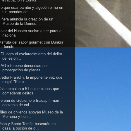
evacuación y zonas...
orqué usar bambú y algodón pima en
tus prendas de...
iñera anuncia la creación de un
Museo de la Democ...
alar del Huasco vuelve a ser parque
nacional
isfruta del sabor gourmet con Dunkin’
Donuts
DI logra el esclarecimiento del delito
de lesion...
AG interpone denuncias por
propagación de plagas
retha Franklin, la imponente voz que
exigió "Resp...
hile expulsa a 51 colombianos que
cometieron delitos
eremi de Gobierno e Inacap firman
convenio de col...
iles de chilenos apoyan Museo de la
Memoria y hon...
Unap y Santo Tomás buscarán en
casa la opción de d...