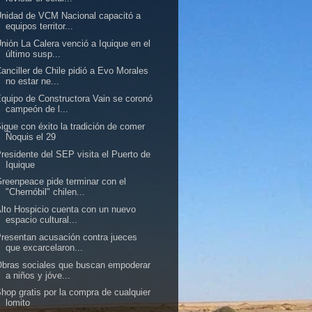
nidad de VCM Nacional capacitó a
equipos territor...
nión La Calera venció a Iquique en el
último susp...
anciller de Chile pidió a Evo Morales
no estar ne...
quipo de Constructora Vain se coronó
campeón de l...
igue con éxito la tradición de comer
Ñoquis el 29
residente del SEP visita el Puerto de
Iquique
reenpeace pide terminar con el
"Chernóbil" chilen...
lto Hospicio cuenta con un nuevo
espacio cultural...
resentan acusación contra jueces
que excarcelaron...
bras sociales que buscan empoderar
a niños y jóve...
hop gratis por la compra de cualquier
lomito