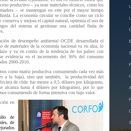
oceso productivo – ya sean materiales técnicos, como los
U
a madera – se mantengan en este por el mayor tiempo
finida. La economía circular se concibe como un ciclo
U
e conserva y mejora el capital natural, optimiza el uso de
sgos del sistema al gestionar una cantidad finita de
C
es.
uación de desempeño ambiental OCDE desarrollada el
E
 de materiales de la economía nacional va en alza, lo
plazo y va en contra de la tendencia de los países con
S
 se evidencia en el incremento del 36% del consumo
ríodos 2000-2010.
P
íamos como matriz productiva consumiendo cada vez más
G
es a la baja), sino que también, la productividad del
ib/cim) de chile fue menor a 0,5 dólares por kilogramo,
se alcanza hasta 4 dólares por kilogramo), por lo que
A
mos consumiendo de forma intensiva con bajo valor.
P
ación en
O
ollo de
ales, de
S
jorados