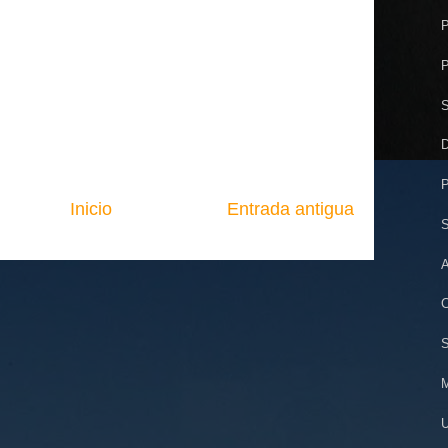
P
P
S
D
P
Inicio
Entrada antigua
S
A
C
S
M