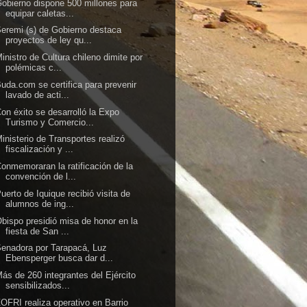
obierno dispone 500 millones para
equipar caletas...
eremi (s) de Gobierno destaca
proyectos de ley qu...
inistro de Cultura chileno dimite por
polémicas c...
uda.com se certifica para prevenir
lavado de acti...
on éxito se desarrolló la Expo
Turismo y Comercio...
inisterio de Transportes realizó
fiscalización y ...
onmemoraran la ratificación de la
convención de l...
uerto de Iquique recibió visita de
alumnos de ing...
bispo presidió misa de honor en la
fiesta de San ...
enadora por Tarapacá, Luz
Ebensperger busca dar d...
ás de 260 integrantes del Ejército
sensibilizados...
OFRI realiza operativo en Barrio