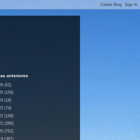
ias anteriores
26
(52)
25
(159)
24
(18)
23
(74)
22
(199)
21
(390)
20
(752)
19
(387)