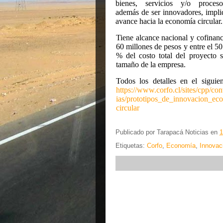
bienes, servicios y/o proces
además de ser innovadores, impl
avance hacia la economía circular.
Tiene alcance nacional y cofinanc
60 millones de pesos y entre el 5
% del costo
total del proyecto 
tamaño de la empresa.
Todos los detalles en el siguien
https://www.corfo.cl/sites/cpp/co
ias/prototipos_de_innovacion_ec
circular
Publicado por
Tarapacá Noticias
en
1
Etiquetas:
Corfo
,
Economía
,
Innovac