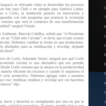
Tarapacá, es relevante cómo se desarrollan los procesos
O
 un hito para Chile y un ejemplo para América Latina.
er a Corfo, la institución pionera en innovación y
nguardia con este programa que potencia la economía
7
creemos que será el comienzo de una transformación
alidad” aseguró Ostojic.
M
io Ambiente, Marcela Cubillos, señaló que “el Presidente
L
r en un “Chile más Circular”, es decir, que el país avance
ircular. Debemos cambiar la forma en que producimos,
C
n diseñados para su reutilización y reciclaje, dejando
ía lineal”.
M
utivo de Corfo, Sebastián Sichel, aseguró por qué Corfo
economía circular es una alternativa que nos permite
E
.
Desde Corfo creemos que la mejora en la productividad
manera eficiente los recursos y cuando le saquemos el
P
el ciclo productivo. Debemos agregar valor a nuestros
ce eso: reutilizar, residuos y reciclaje por eso hacemos
M
virtuoso” dijo.
C
, hacer y desechar es reemplazado por uno en que la
1
como actividad reparadora. El nuevo modelo busca que