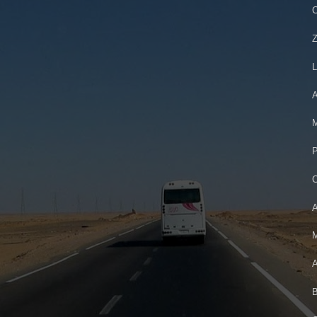
C
Z
L
A
M
P
C
A
M
A
B