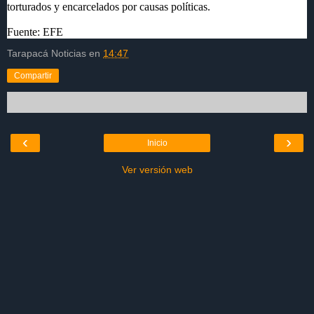
torturados y encarcelados por causas políticas.
Fuente: EFE
Tarapacá Noticias
en
14:47
Compartir
‹
›
Inicio
Ver versión web