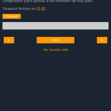
congelados para ayudar a los rebeldes de ese país.
Tarapacá Noticias
en
21:40
Compartir
‹
›
Inicio
Ver versión web