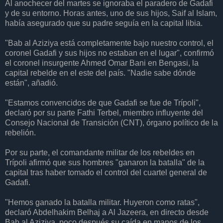
Al anochecer del martes se ignoraba el paradero de Gadafi
y de su entorno. Horas antes, uno de sus hijos, Saif al Islam,
había asegurado que su padre seguía en la capital libia.
"Bab al Aziziya está completamente bajo nuestro control, el
coronel Gadafi y sus hijos no estaban en el lugar", confirmó
el coronel insurgente Ahmed Omar Bani en Bengasi, la
capital rebelde en el este del país. "Nadie sabe dónde
están", añadió.
"Estamos convencidos de que Gadafi se fue de Trípoli",
declaró por su parte Fathi Terbel, miembro influyente del
Consejo Nacional de Transición (CNT), órgano político de la
rebelión.
Por su parte, el comandante militar de los rebeldes en
Trípoli afirmó que sus hombres "ganaron la batalla" de la
capital tras haber tomado el control del cuartel general de
Gadafi.
"Hemos ganado la batalla militar. Huyeron como ratas",
declaró Abdelhakim Belhaj a Al Jazeera, en directo desde
Bab al Aziziya, poco después su caída en manos de los