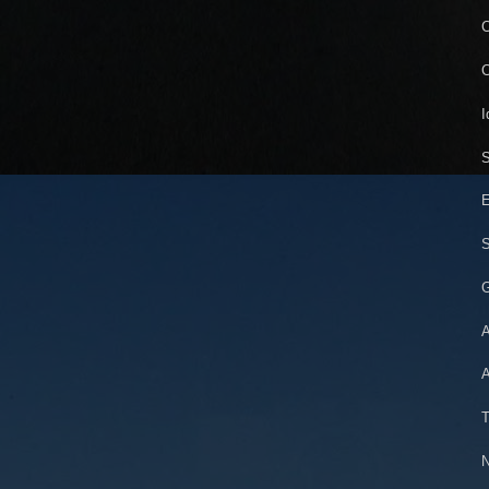
C
C
I
S
E
S
G
A
A
T
N