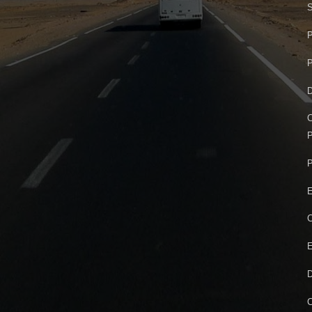
P
P
D
C
P
P
E
C
E
D
C