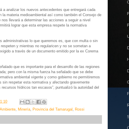
á a analizar los nuevos antecedentes que entregará cada
P
con la materia medioambiental así como también el Consejo de
nos llevará a determinar las acciones a seguir a nivel
P
ermitirá lograr que esta empresa respete la normativa
U
 administrativas lo que queremos es, que con multa o sin
 respeten y mientras no regularicen y no se sometan a
D
exigido a través de un documento emitido por la ex Corema
H
eñalado que es importante para el desarrollo de las regiones
D
rivada; pero con la misma fuerza ha señalado que se debe
ormativa ambiental vigente y como gobierno no permitiremos
s sin respetar esta normativa y afectando gravemente
G
s recursos hídricos tan escasos”, puntualizó la autoridad del
F
1:10
R
 Ambiente
,
Minería
,
Provincia del Tamarugal
,
Rossi
S
C