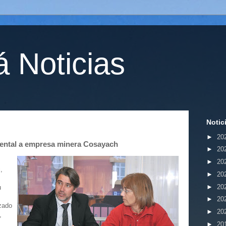
 Noticias
Notic
►
20
iental a empresa minera Cosayach
►
20
►
20
,
►
20
►
20
u
►
20
izado
►
20
,
►
20