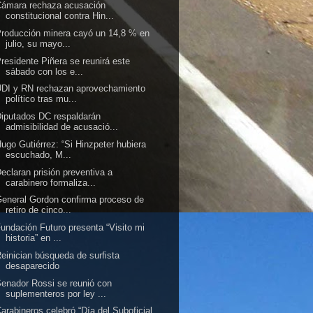
Cámara rechaza acusación
constitucional contra Hin...
roducción minera cayó un 14,8 % en
julio, su mayo...
residente Piñera se reunirá este
sábado con los e...
DI y RN rechazan aprovechamiento
político tras mu...
iputados DC respaldarán
admisibilidad de acusació...
ugo Gutiérrez: “Si Hinzpeter hubiera
escuchado, M...
eclaran prisión preventiva a
carabinero formaliza...
eneral Gordon confirma proceso de
retiro de cinco...
undación Futuro presenta “Visito mi
historia” en ...
einician búsqueda de surfista
desaparecido
enador Rossi se reunió con
suplementeros por ley ...
arabineros celebró “Día del Suboficial