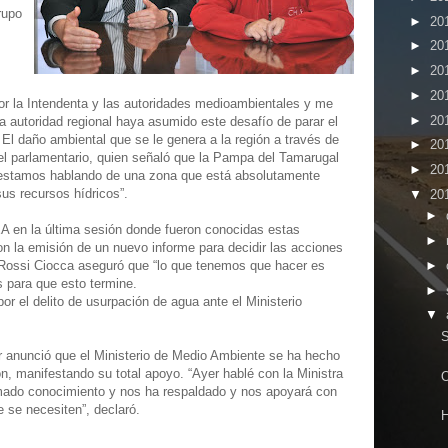
rupo
►
20
►
20
►
20
►
20
or la Intendenta y las autoridades medioambientales y me
►
20
 autoridad regional haya asumido este desafío de parar el
 El daño ambiental que se le genera a la región a través de
►
20
el parlamentario, quien señaló que la Pampa del Tamarugal
►
20
“estamos hablando de una zona que está absolutamente
us recursos hídricos”.
▼
20
►
A en la última sesión donde fueron conocidas estas
►
con la emisión de un nuevo informe para decidir las acciones
►
; Rossi Ciocca aseguró que “lo que tenemos que hacer es
es para que esto termine.
►
r el delito de usurpación de agua ante el Ministerio
▼
S
 anunció que el Ministerio de Medio Ambiente se ha hecho
n, manifestando su total apoyo. “Ayer hablé con la Ministra
O
omado conocimiento y nos ha respaldado y nos apoyará con
 se necesiten”, declaró.
H