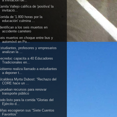
a invitación de...
amila Vallejo califica de 'positiva' la
invitació...
orrida de '1.800 horas por la
educación' culmina ...
dentifican a los seis muertos en
accidente carretero
eis muertos en choque entre bus y
automóvil en Po...
studiantes, profesores y empresarios
analizan la ...
ecreduc capacita a 40 Educadores
Tradicionales en...
obierno realiza llamado a estudiantes
a deponer t...
lcaldesa Myrta Dubost: “Rechazo del
CORE hace un ...
prueban recursos para renovar
transporte público
odo listo para la corrida “Glorias del
Ejército d...
iñas escogieron sus “Siete Cuentos
Favoritos”