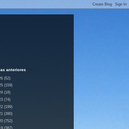
ias anteriores
26
(52)
25
(159)
24
(18)
23
(74)
22
(199)
21
(390)
20
(752)
19
(387)