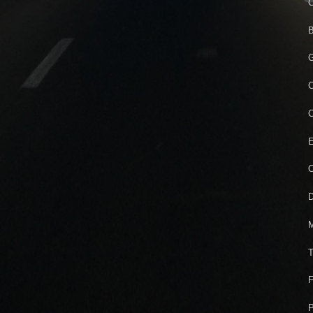
C
B
G
C
C
E
O
D
M
T
F
P