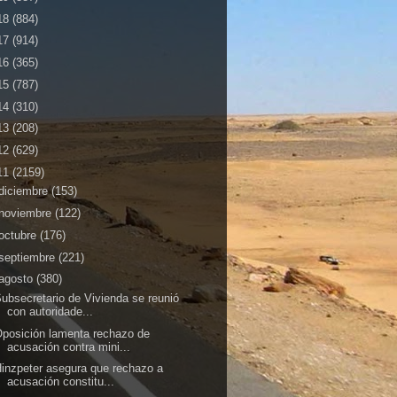
18
(884)
17
(914)
16
(365)
15
(787)
14
(310)
13
(208)
12
(629)
11
(2159)
diciembre
(153)
noviembre
(122)
octubre
(176)
septiembre
(221)
agosto
(380)
ubsecretario de Vivienda se reunió
con autoridade...
posición lamenta rechazo de
acusación contra mini...
inzpeter asegura que rechazo a
acusación constitu...