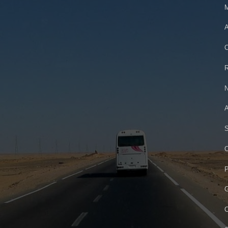
M
A
C
R
N
A
S
C
P
G
C