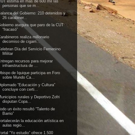
UT estima en más de 600 mil las
personas que se m...
alance del Gobierno: 210 detenidos y
26 carabiner...
obierno asegura que paro de la CUT
“fracasó”
arabineros realiza millonario
decomiso de cigarri...
elebran Día del Servicio Femenino
Militar
ntregan recursos para mejorar
infraestructura de ...
bispo de Iquique participa en Foro
sobre Mundo Ca...
iplomado “Educación y Cultura”
concluye con certi...
unicipios rurales y Deportivo Zofri
disputan Copa...
odo un éxito resultó “Talento de
Barrio”
ortalecerán la educación artística en
aulas regio...
ortal “Yo estudio” ofrece 1.500