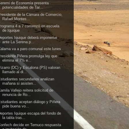
Seremi de Economía presenta
potencialidades de Tar...
residente de la Cámara de Comercio,
Rafael Montes...
rograma 4 a 7 comenzó en escuela
de Iquique
eportes Iquique deberá imponerse
ante La Serena p...
alama va a paro comunal este lunes
residente Piñera promulga ley que
elimina el 7% e...
izarro (DC) y Escalona (PS) valoran
llamado al di...
studiantes secundarios analizan
mañana si asisten...
amila Vallejo reitera solicitud de
renuncia de Ro...
studiantes aceptan diálogo y Piñera
pide buena vo...
eportes Iquique escapa del fondo de
la tabla tras...
onfech decide en Temuco respuesta