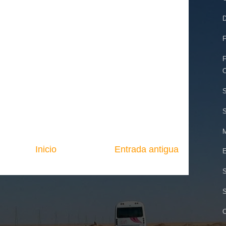
D
F
F
O
S
S
M
Inicio
Entrada antigua
E
S
S
C