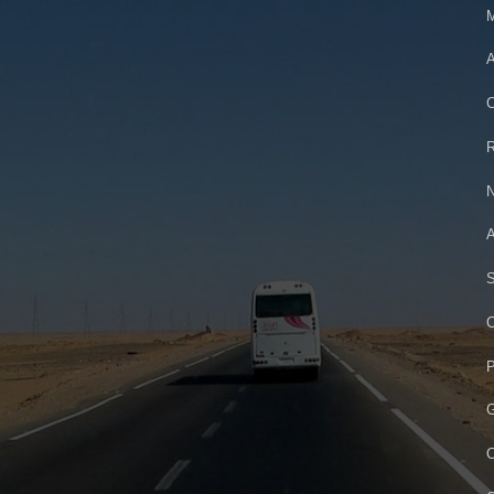
M
A
C
R
N
A
S
C
P
G
C