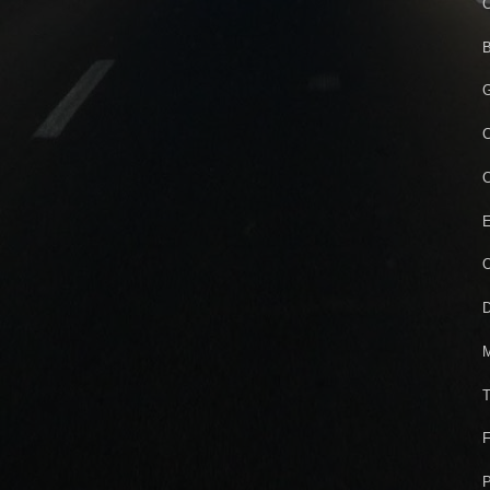
C
B
G
C
C
E
O
D
M
T
F
P