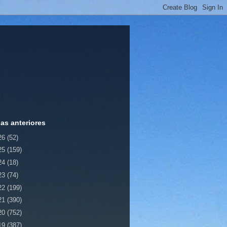
ias anteriores
26
(52)
25
(159)
24
(18)
23
(74)
22
(199)
21
(390)
20
(752)
19
(387)