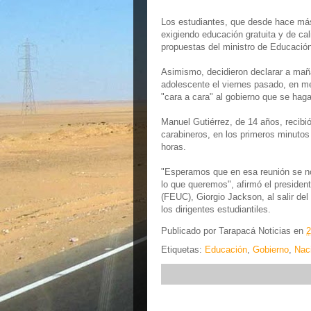
Los estudiantes, que desde hace más
exigiendo educación gratuita y de ca
propuestas del ministro de Educación
Asimismo, decidieron declarar a mañ
adolescente el viernes pasado, en me
"cara a cara" al gobierno que se hag
Manuel Gutiérrez, de 14 años, recibi
carabineros, en los primeros minutos
horas.
"Esperamos que en esa reunión se no
lo que queremos", afirmó el presiden
(FEUC), Giorgio Jackson, al salir d
los dirigentes estudiantiles.
Publicado por
Tarapacá Noticias
en
2
Etiquetas:
Educación
,
Gobierno
,
Nac