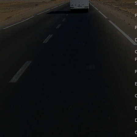
P
P
D
C
P
P
E
C
E
D
C