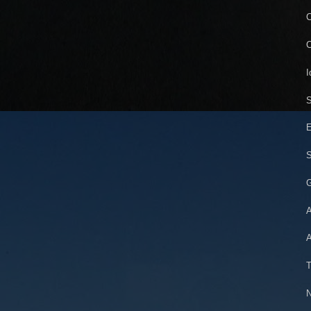
C
C
I
S
E
S
G
A
A
T
N