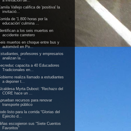
a invitación de...
amila Vallejo califica de 'positiva' la
invitació...
orrida de '1.800 horas por la
educación' culmina ...
dentifican a los seis muertos en
accidente carretero
eis muertos en choque entre bus y
automóvil en Po...
studiantes, profesores y empresarios
analizan la ...
ecreduc capacita a 40 Educadores
Tradicionales en...
obierno realiza llamado a estudiantes
a deponer t...
lcaldesa Myrta Dubost: “Rechazo del
CORE hace un ...
prueban recursos para renovar
transporte público
odo listo para la corrida “Glorias del
Ejército d...
iñas escogieron sus “Siete Cuentos
Favoritos”