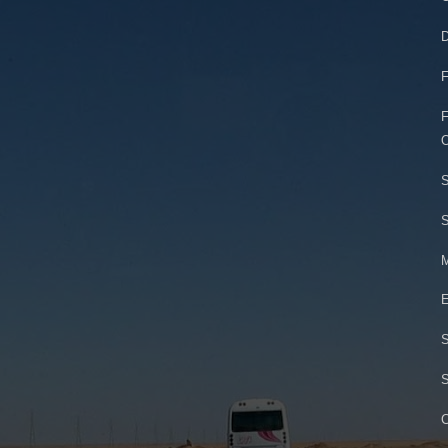
D
F
F
O
S
S
M
E
S
S
C