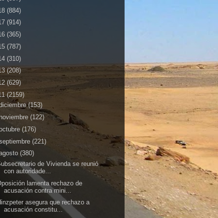
18
(884)
17
(914)
16
(365)
15
(787)
14
(310)
13
(208)
12
(629)
11
(2159)
diciembre
(153)
noviembre
(122)
octubre
(176)
septiembre
(221)
agosto
(380)
ubsecretario de Vivienda se reunió
con autoridade...
posición lamenta rechazo de
acusación contra mini...
inzpeter asegura que rechazo a
acusación constitu...