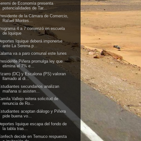
Seremi de Economía presenta
potencialidades de Tar...
residente de la Cámara de Comercio,
Rafael Montes...
rograma 4 a 7 comenzó en escuela
de Iquique
eportes Iquique deberá imponerse
ante La Serena p...
alama va a paro comunal este lunes
residente Piñera promulga ley que
elimina el 7% e...
izarro (DC) y Escalona (PS) valoran
llamado al di...
studiantes secundarios analizan
mañana si asisten...
amila Vallejo reitera solicitud de
renuncia de Ro...
studiantes aceptan diálogo y Piñera
pide buena vo...
eportes Iquique escapa del fondo de
la tabla tras...
onfech decide en Temuco respuesta