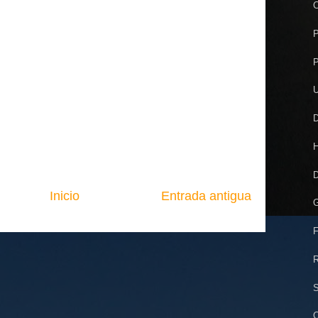
P
P
U
D
H
D
Inicio
Entrada antigua
G
F
R
S
C