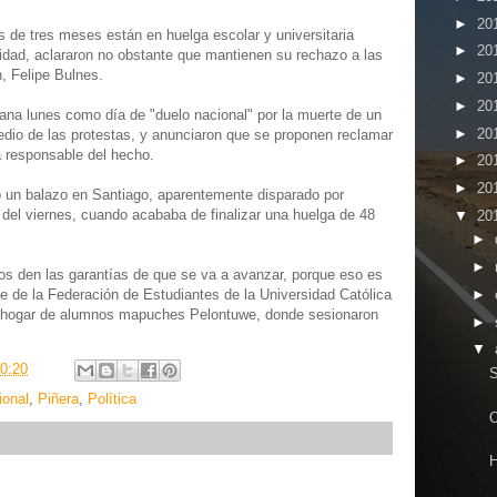
►
20
 de tres meses están en huelga escolar y universitaria
►
20
lidad, aclararon no obstante que mantienen su rechazo a las
, Felipe Bulnes.
►
20
►
20
ana lunes como día de "duelo nacional" por la muerte de un
►
20
dio de las protestas, y anunciaron que se proponen reclamar
a responsable del hecho.
►
20
►
20
ó un balazo en Santiago, aparentemente disparado por
 del viernes, cuando acababa de finalizar una huelga de 48
▼
20
►
►
s den las garantías de que se va a avanzar, porque eso es
►
te de la Federación de Estudiantes de la Universidad Católica
el hogar de alumnos mapuches Pelontuwe, donde sesionaron
►
▼
0:20
S
ional
,
Piñera
,
Política
O
H