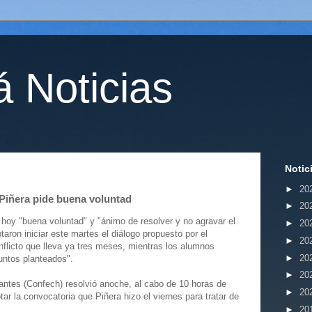
 Noticias
Notic
►
20
 Piñera pide buena voluntad
►
20
 hoy "buena voluntad" y "ánimo de resolver y no agravar el
►
20
aron iniciar este martes el diálogo propuesto por el
►
20
nflicto que lleva ya tres meses, mientras los alumnos
►
20
untos planteados".
►
20
antes (Confech) resolvió anoche, al cabo de 10 horas de
►
20
r la convocatoria que Piñera hizo el viernes para tratar de
►
20