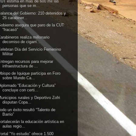
UT estima en más de 600 mil las
personas que se m...
alance del Gobierno: 210 detenidos y
26 carabiner...
obierno asegura que paro de la CUT
“fracasó”
arabineros realiza millonario
decomiso de cigarri...
elebran Día del Servicio Femenino
Militar
ntregan recursos para mejorar
infraestructura de ...
bispo de Iquique participa en Foro
sobre Mundo Ca...
iplomado “Educación y Cultura”
concluye con certi...
unicipios rurales y Deportivo Zofri
disputan Copa...
odo un éxito resultó “Talento de
Barrio”
ortalecerán la educación artística en
aulas regio...
ortal “Yo estudio” ofrece 1.500