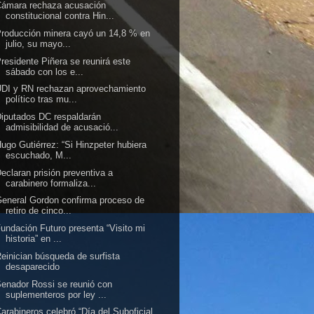
Cámara rechaza acusación
constitucional contra Hin...
roducción minera cayó un 14,8 % en
julio, su mayo...
residente Piñera se reunirá este
sábado con los e...
DI y RN rechazan aprovechamiento
político tras mu...
iputados DC respaldarán
admisibilidad de acusació...
ugo Gutiérrez: “Si Hinzpeter hubiera
escuchado, M...
eclaran prisión preventiva a
carabinero formaliza...
eneral Gordon confirma proceso de
retiro de cinco...
undación Futuro presenta “Visito mi
historia” en ...
einician búsqueda de surfista
desaparecido
enador Rossi se reunió con
suplementeros por ley ...
arabineros celebró “Día del Suboficial