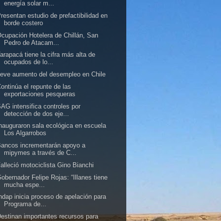
energía solar m...
resentan estudio de prefactibilidad en
borde costero
cupación Hotelera de Chillán, San
Pedro de Atacam...
arapacá tiene la cifra más alta de
ocupados de lo...
eve aumento del desempleo en Chile
ontinúa el repunte de las
exportaciones pesqueras
AG intensifica controles por
detección de dos eje...
nauguraron sala ecológica en escuela
Los Algarrobos
ancos incrementarán apoyo a
mipymes a través de C...
alleció motociclista Gino Bianchi
obernador Felipe Rojas: “Illanes tiene
mucha espe...
ndap inicia proceso de apelación para
Programa de...
estinan importantes recursos para