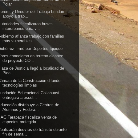
Polar
eremi y Director del Trabajo brindan
apoyo a trab...
utoridades fiscalizaron buses
interurbanos para v...
obierno afianza trabajo con familias
más vulnerables
utiérrez firmó por Deportes Iquique
ores conocieron en terreno alcance
de proyecto CO...
laza de Justicia llegó a localidad de
Pica
ámara de la Construcción difunde
tecnologías limpias
undación Educacional Collahuasi
entregará a escol...
ducación distribuye a Centros de
Alumnos y Federa...
AG Tarapacá fiscaliza venta de
especies protegida...
ealizarán desvíos de tránsito durante
fin de sema...