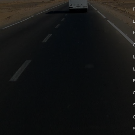
F
L
H
C
M
M
E
G
C
S