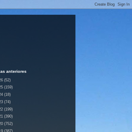
ias anteriores
26
(52)
25
(159)
24
(18)
23
(74)
22
(199)
21
(390)
20
(752)
19
(387)