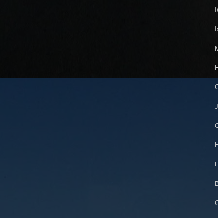
I
I
M
F
C
J
C
H
L
B
C