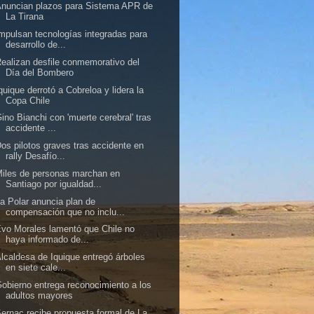
nuncian plazos para Sistema APR de
La Tirana
mpulsan tecnologías integradas para
desarrollo de...
ealizan desfile conmemorativo del
Día del Bombero
quique derrotó a Cobreloa y lidera la
Copa Chile
ino Bianchi con 'muerte cerebral' tras
accidente ...
os pilotos graves tras accidente en
rally Desafío...
iles de personas marchan en
Santiago por igualdad...
a Polar anuncia plan de
compensación que no inclu...
vo Morales lamentó que Chile no
haya informado de...
lcaldesa de Iquique entregó árboles
en siete cale...
obierno entrega reconocimiento a los
adultos mayores
ernac recibe propuesta formal de La