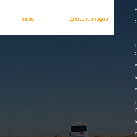
P
Inicio
Entrada antigua
O
T
L
C
S
I
B
F
G
I
D