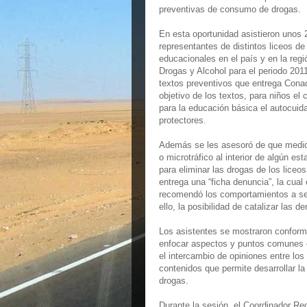
preventivas de consumo de drogas.
En esta oportunidad asistieron unos 
representantes de distintos liceos d
educacionales en el país y en la regi
Drogas y Alcohol para el periodo 2011
textos preventivos que entrega Conac
objetivo de los textos, para niños el
para la educación básica el autocuida
protectores.
Además se les asesoró de que medid
o microtráfico al interior de algún e
para eliminar las drogas de los liceo
entrega una “ficha denuncia”, la cual 
recomendó los comportamientos a segu
ello, la posibilidad de catalizar la
Los asistentes se mostraron conforme
enfocar aspectos y puntos comunes e
el intercambio de opiniones entre lo
contenidos que permite desarrollar l
drogas.
Durante la sesión, el Coordinador Re