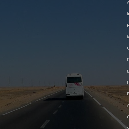
A
I
R
I
G
D
M
L
E
A
G
S