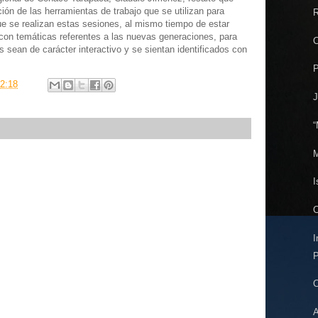
ión de las herramientas de trabajo que se utilizan para
R
ue se realizan estas sesiones, al mismo tiempo de estar
 con temáticas referentes a las nuevas generaciones, para
C
s sean de carácter interactivo y se sientan identificados con
P
2:18
J
“
M
I
C
I
P
C
A