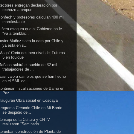
ectores entregan declaración por
rechazo a propue...
onfech y profesores calculan 400 mil
manifestante...
iñera asegura que al Gobierno no le
"va a temblar...
avier Muñoz saca la cara por Chile y
ya está en s...
Mago” Coria destaca nivel del Futuros
5 en Iquique
añana subirá el sueldo de 32 mil
trabajadores de ...
sasi valora cambios que se han hecho
en el SML de...
ontinúan fiscalizaciones de Barrio en
Paz
nauguran Obra social en Coscaya
rograma Creando Chile en Mi Barrio
se despidió de...
onsejo de la Cultura y CNTV
realizaron “Seminario...
prueban construcción de Planta de