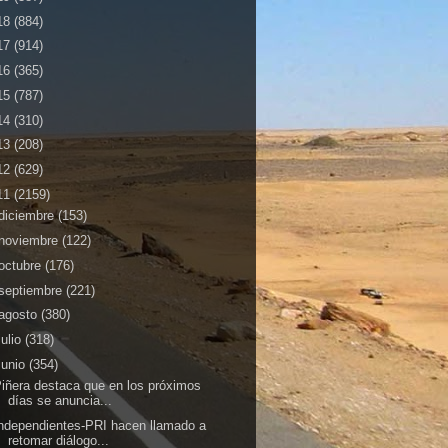
18
(884)
17
(914)
16
(365)
15
(787)
14
(310)
13
(208)
12
(629)
11
(2159)
diciembre
(153)
noviembre
(122)
octubre
(176)
septiembre
(221)
agosto
(380)
julio
(318)
junio
(354)
iñera destaca que en los próximos
días se anuncia...
ndependientes-PRI hacen llamado a
retomar diálogo...