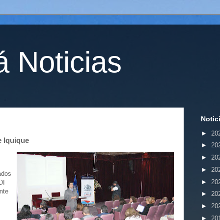
 Noticias
Notic
►
20
e Iquique
►
20
►
20
►
20
ados
►
20
DI
nte
►
20
►
20
►
20