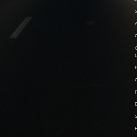
S
A
G
G
C
P
C
F
E
S
R