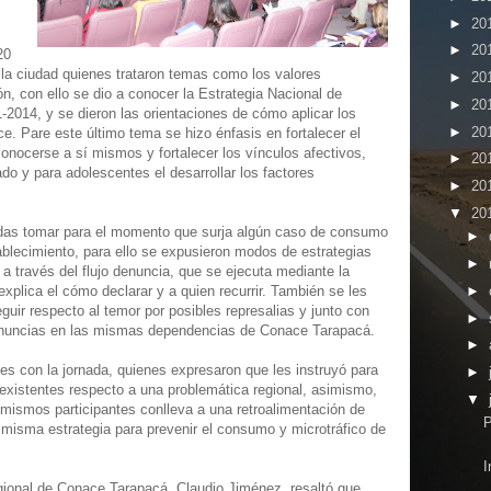
►
20
►
20
20
e la ciudad quienes trataron temas como los valores
►
20
ón, con ello se dio a conocer la Estrategia Nacional de
►
20
-2014, y se dieron las orientaciones de cómo aplicar los
►
20
e. Pare este último tema se hizo énfasis en fortalecer el
 conocerse a sí mismos y fortalecer los vínculos afectivos,
►
20
do y para adolescentes el desarrollar los factores
►
20
▼
20
as tomar para el momento que surja algún caso de consumo
►
stablecimiento, para ello se expusieron modos de estrategias
►
s a través del flujo denuncia, que se ejecuta mediante la
►
explica el cómo declarar y a quien recurrir. También se les
ir respecto al temor por posibles represalias y junto con
►
s denuncias en las mismas dependencias de Conace Tarapacá.
►
s con la jornada, quienes expresaron que les instruyó para
►
xistentes respecto a una problemática regional, asimismo,
▼
s mismos participantes conlleva a una retroalimentación de
P
a misma estrategia para prevenir el consumo y microtráfico de
I
gional de Conace Tarapacá, Claudio Jiménez, resaltó que