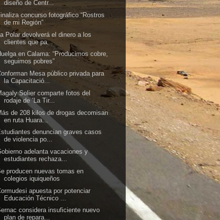
diseño de Centr...
inaliza concurso fotográfico “Rostros
de mi Región”
a Polar devolverá el dinero a los
clientes que pa...
uelga en Calama: “Producimos cobre,
seguimos pobres”
onforman Mesa público privada para
la Capacitació...
agaly Solier comparte fotos del
rodaje de ‘La Tir...
ás de 208 kilos de drogas decomisan
en ruta Huara...
studiantes denuncian graves casos
de violencia po...
obierno adelanta vacaciones y
estudiantes rechaza...
Se producen nuevas tomas en
colegios iquiqueños
ormudesi apuesta por potenciar
Educación Técnico ...
ernac considera insuficiente nuevo
plan de repara...