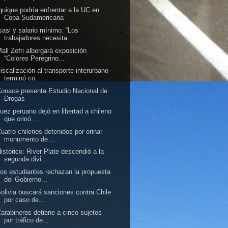
quique podría enfrentar a la UC en
Copa Sudamericana
sasi y salario mínimo: “Los
trabajadores necesita...
all Zofri albergará exposición
“Colores Peregrino...
iscalización al transporte interurbano
terminó co...
onace presenta Estudio Nacional de
Drogas
uez peruano dejó en libertad a chileno
que orinó ...
uatro chilenos detenidos por orinar
monumento de ...
istórico: River Plate descendió a la
segunda divi...
os estudiantes rechazan la propuesta
del Gobierno...
olivia buscará sanciones contra Chile
por caso de...
arabineros detiene a cinco sujetos
por tráfico de...