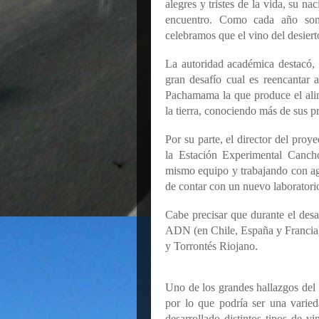
alegres y tristes de la vida, su na
encuentro. Como cada año so
celebramos que el vino del desiert
La autoridad académica destacó,
gran desafío cual es reencantar a
Pachamama la que produce el alim
la tierra, conociendo más de sus pro
Por su parte, el director del pro
la Estación Experimental Cancho
mismo equipo y trabajando con ag
de contar con un nuevo laboratorio
Cabe precisar que durante el desar
ADN (en Chile, España y Franci
y Torrontés Riojano.
Uno de los grandes hallazgos del 
por lo que podría ser una varie
desarrollado distintos tipos de vi