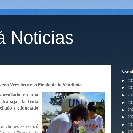
 Noticias
Notic
►
20
ena Versión de la Fiesta de la Vendimia
►
20
sarrollado en una
►
20
 trabajar la fruta
►
20
llado y etiquetado
►
20
►
20
►
20
Canchones se realizó
►
20
n de la Fiesta de la