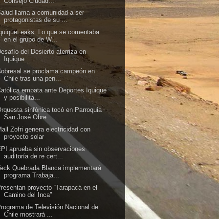
Consejo Ciudad...
alud llama a comunidad a ser
protagonistas de su ...
quiqueLeaks: Lo que se comentaba
en el grupo de W...
esafío del Desierto aterriza en
Iquique
obresal se proclama campeón en
Chile tras una pen...
atólica empata ante Deportes Iquique
y posibilita...
rquesta sinfónica tocó en Parroquia
San José Obre...
all Zofri genera electricidad con
proyecto solar
PI aprueba sin observaciones
auditoría de re cert...
eck Quebrada Blanca implementará
programa Trabaja...
resentan proyecto “Tarapacá en el
Camino del Inca”
rograma de Televisión Nacional de
Chile mostrará ...