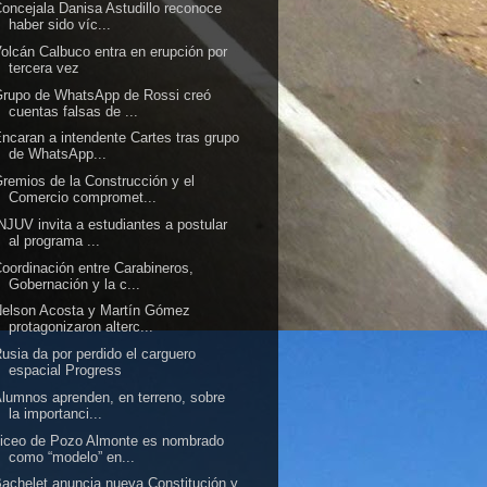
oncejala Danisa Astudillo reconoce
haber sido víc...
olcán Calbuco entra en erupción por
tercera vez
rupo de WhatsApp de Rossi creó
cuentas falsas de ...
ncaran a intendente Cartes tras grupo
de WhatsApp...
remios de la Construcción y el
Comercio compromet...
NJUV invita a estudiantes a postular
al programa ...
oordinación entre Carabineros,
Gobernación y la c...
elson Acosta y Martín Gómez
protagonizaron alterc...
usia da por perdido el carguero
espacial Progress
lumnos aprenden, en terreno, sobre
la importanci...
iceo de Pozo Almonte es nombrado
como “modelo” en...
achelet anuncia nueva Constitución y