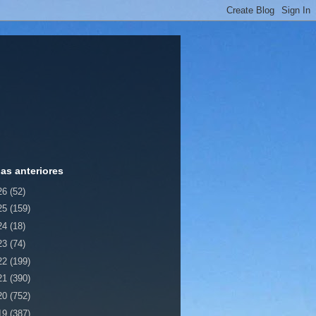
ias anteriores
26
(52)
25
(159)
24
(18)
23
(74)
22
(199)
21
(390)
20
(752)
19
(387)