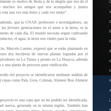
cimiento es motivo de fiesta y de la alegría que nos da el
C
n muchos los amigos que nos acompañan y juntos
V
o esta una vez más listos y cada vez mejor".
G
 además, que la UNAP, profesores e investigadores, un
 las jóvenes generaciones en el amor a la tierra, es la
E
ento de cada día. El mundo necesita seguir cultivando
ductos, el agua, la tierra son vitales para la vida.
G
yecto, Marcelo Lanino, expresó que se están plantando en
I
nes dos hectáreas de nuevas plantas logradas por el
ricultores en La Tirana y pronto en La Huayca, además
C
 y una planta de procesos para vinificación.
N
rollo del proyecto se identificaron mediante análisis de
a) cepas como País, Gros, Colman, Ahmeur Bou Ahmeur
R
A
proyecto es una cepa que no ha podido ser identificada,
L
dad nueva, generada en la misma región. También han
B
nos, tanto elegantes tintos, frescos, rosados armoniosos,