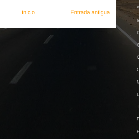
S
Inicio
Entrada antigua
I
D
C
C
O
M
E
T
P
P