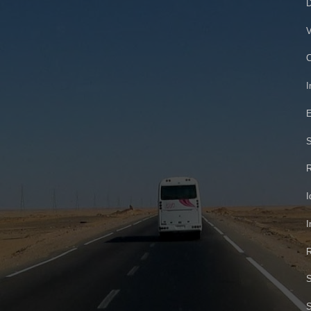
D
V
C
I
E
S
R
I
I
R
S
S