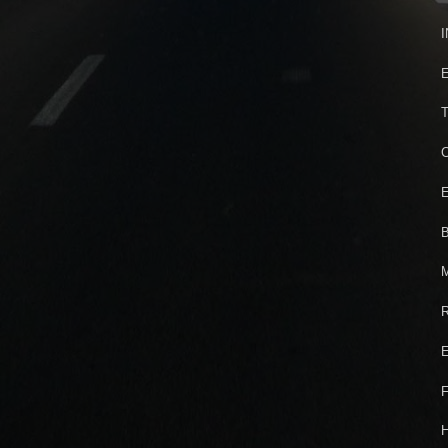
I
E
T
C
E
B
M
R
E
F
H