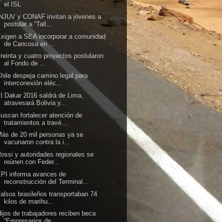
el ISL
NJUV y CONAF invitan a jóvenes a
postular a “Tall...
xigen a SEA incorporar a comunidad
de Cancosa en ...
reinta y cuatro proyectos postularon
al Fondo de ...
hile despeja camino legal para
interconexión eléc...
l Dakar 2016 saldrá de Lima,
atravesará Bolivia y...
uscan fortalecer atención de
tratamientos a travé...
ás de 20 mil personas ya se
vacunaron contra la i...
ossi y autoridades regionales se
reúnen con Feder...
PI informa avances de
reconstrucción del Terminal...
alsos brasileños transportaban 74
kilos de marihu...
ijos de trabajadores reciben beca
“Empresarios de...