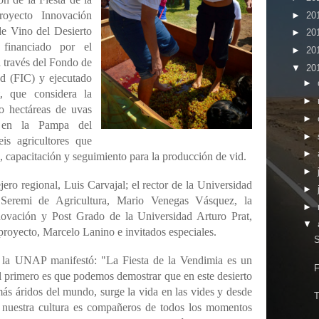
oyecto Innovación
►
20
de Vino del Desierto
►
20
financiado por el
►
20
 través del Fondo de
▼
20
ad (FIC) y ejecutado
►
, que considera la
►
co hectáreas de uvas
►
 en la Pampa del
►
is agricultores que
►
, capacitación y seguimiento para la producción de vid.
►
jero regional, Luis Carvajal; el rector de la Universidad
►
 Seremi de Agricultura, Mario Venegas Vásquez, la
►
nnovación y Post Grado de la Universidad Arturo Prat,
▼
 proyecto, Marcelo Lanino e invitados especiales.
S
 la UNAP manifestó: "La Fiesta de la Vendimia es un
F
l primero es que podemos demostrar que en este desierto
ás áridos del mundo, surge la vida en las vides y desde
T
n nuestra cultura es compañeros de todos los momentos