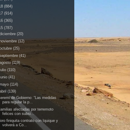
18
(884)
17
(914)
16
(365)
15
(787)
diciembre
(20)
noviembre
(12)
octubre
(25)
septiembre
(41)
agosto
(119)
julio
(110)
junio
(41)
mayo
(114)
abril
(139)
eremi de Gobierno: “Las medidas
para regular la p...
amilias afectadas por terremoto
felices con subsi...
oro finiquita contrato con Iquique y
volverá a Co...