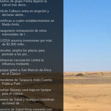
ueños de grupo Penta dejaron la
cárcel tras decis...
olcán Calbuco entra en erupción y
declaran alerta...
ertifican a cuatro establecimientos en
Medio Ambi...
nauguraron restauración de sitios
memoriales de l...
LIQSA anuncia inversiones por más
de $2.800 millo...
ercotec amplía los plazos para
postular a los pro...
efuerzan vacunación contra la
influenza mediante...
quique goleó a San Marcos de Arica
en el Clásico ...
ntendente de Tarapacá rindió Cuenta
Pública Parti...
odrigo Naranjo será baja en Iquique
para el clásico
eremi de Salud y municipio coordinan
acciones de ...
ervicio de Salud firma convenio con