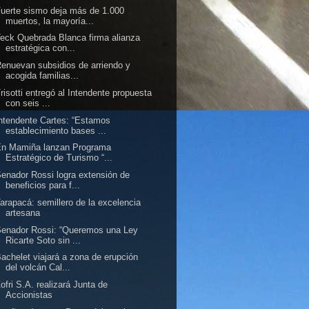
uerte sismo deja más de 1.000
muertos, la mayoría...
eck Quebrada Blanca firma alianza
estratégica con...
enuevan subsidios de arriendo y
acogida familias...
risotti entregó al Intendente propuesta
con seis ...
ntendente Cartes: “Estamos
establecimiento bases ...
En Mamiña lanzan Programa
Estratégico de Turismo “...
enador Rossi logra extensión de
beneficios para f...
arapacá: semillero de la excelencia
artesana
enador Rossi: “Queremos una Ley
Ricarte Soto sin ...
achelet viajará a zona de erupción
del volcán Cal...
ofri S.A. realizará Junta de
Accionistas