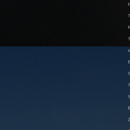
F
T
R
T
I
S
T
S
B
Z