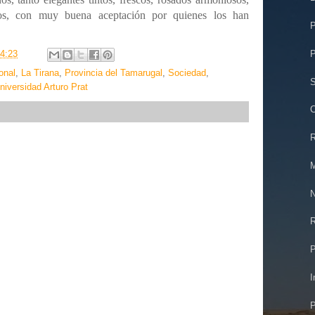
cos, con muy buena aceptación por quienes los han
P
P
4:23
onal
,
La Tirana
,
Provincia del Tamarugal
,
Sociedad
,
S
niversidad Arturo Prat
C
R
M
N
R
P
I
P