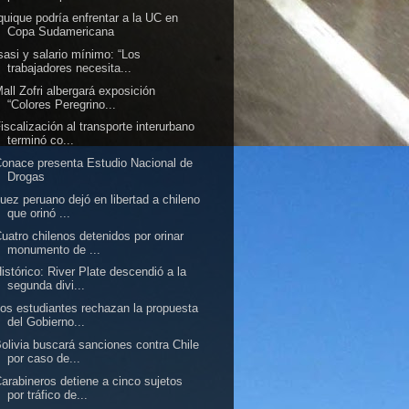
quique podría enfrentar a la UC en
Copa Sudamericana
sasi y salario mínimo: “Los
trabajadores necesita...
all Zofri albergará exposición
“Colores Peregrino...
iscalización al transporte interurbano
terminó co...
onace presenta Estudio Nacional de
Drogas
uez peruano dejó en libertad a chileno
que orinó ...
uatro chilenos detenidos por orinar
monumento de ...
istórico: River Plate descendió a la
segunda divi...
os estudiantes rechazan la propuesta
del Gobierno...
olivia buscará sanciones contra Chile
por caso de...
arabineros detiene a cinco sujetos
por tráfico de...