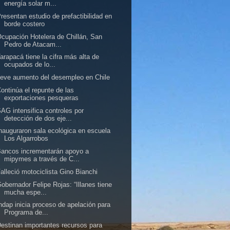
energía solar m...
resentan estudio de prefactibilidad en
borde costero
cupación Hotelera de Chillán, San
Pedro de Atacam...
arapacá tiene la cifra más alta de
ocupados de lo...
eve aumento del desempleo en Chile
ontinúa el repunte de las
exportaciones pesqueras
AG intensifica controles por
detección de dos eje...
nauguraron sala ecológica en escuela
Los Algarrobos
ancos incrementarán apoyo a
mipymes a través de C...
alleció motociclista Gino Bianchi
obernador Felipe Rojas: “Illanes tiene
mucha espe...
ndap inicia proceso de apelación para
Programa de...
estinan importantes recursos para