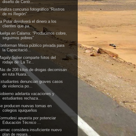
diseño de Centr...
inaliza concurso fotográfico “Rostros
de mi Región”
a Polar devolverá el dinero a los
clientes que pa...
uelga en Calama: “Producimos cobre,
seguimos pobres”
onforman Mesa público privada para
la Capacitació...
agaly Solier comparte fotos del
rodaje de ‘La Tir...
ás de 208 kilos de drogas decomisan
en ruta Huara...
studiantes denuncian graves casos
de violencia po...
obierno adelanta vacaciones y
estudiantes rechaza...
Se producen nuevas tomas en
colegios iquiqueños
ormudesi apuesta por potenciar
Educación Técnico ...
ernac considera insuficiente nuevo
plan de repara...