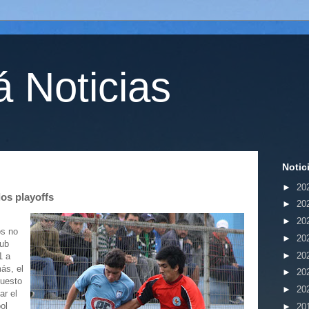
 Noticias
Notic
►
20
los playoffs
►
20
►
20
os no
►
20
lub
►
20
1 a
ás, el
►
20
puesto
►
20
ar el
ol
►
20