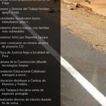
Polar
eremi y Director del Trabajo brindan
apoyo a trab...
utoridades fiscalizaron buses
interurbanos para v...
obierno afianza trabajo con familias
más vulnerables
utiérrez firmó por Deportes Iquique
ores conocieron en terreno alcance
de proyecto CO...
laza de Justicia llegó a localidad de
Pica
ámara de la Construcción difunde
tecnologías limpias
undación Educacional Collahuasi
entregará a escol...
ducación distribuye a Centros de
Alumnos y Federa...
AG Tarapacá fiscaliza venta de
especies protegida...
ealizarán desvíos de tránsito durante
fin de sema...