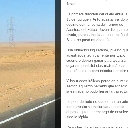
Joven.
La primera fracción del duelo entre l
15 de Iquique y Antofagasta, válido p
décimo quinta fecha del Torneo de
Apertura del Fútbol Joven, fue para e
olvido, pues salvo la amonestación d
Silva, no pasó mucho más.
Una situación inquietante, puesto que
adiestrados técnicamente por Erick
Guerrero debían ganar para alcanzar 
dejar sin posibilidades matemáticas 
traspié celeste para intentar derrotar
Y los ruegos itálicos parecían surtir 
sector izquierdo permitió que Ignaci
la estirada no pudo frenar la trayecto
Lo peor de todo es que de ahí en adel
contrarrestar y nivelar las acciones,
el poste quien se encargó de devolve
sido la lápida.
Pero claro, la solvencia defensiva y