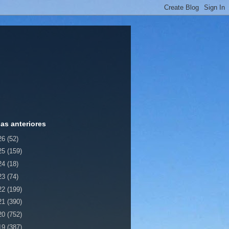
ias anteriores
26
(52)
25
(159)
24
(18)
23
(74)
22
(199)
21
(390)
20
(752)
19
(387)