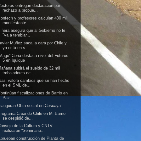
ectores entregan declaración por
rechazo a propue...
onfech y profesores calculan 400 mil
manifestante...
iñera asegura que al Gobierno no le
"va a temblar...
avier Muñoz saca la cara por Chile y
ya está en s...
Mago” Coria destaca nivel del Futuros
5 en Iquique
añana subirá el sueldo de 32 mil
trabajadores de ...
sasi valora cambios que se han hecho
en el SML de...
ontinúan fiscalizaciones de Barrio en
Paz
nauguran Obra social en Coscaya
rograma Creando Chile en Mi Barrio
se despidió de...
onsejo de la Cultura y CNTV
realizaron “Seminario...
prueban construcción de Planta de