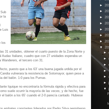
►
20
►
20
a Sub
or la
►
20
►
20
l
►
20
e Luis
►
20
►
20
 los
▼
20
las 31 unidades, obtener el cuarto puesto de la Zona Norte y
►
al Audax Italiano, cuadro que con 27 unidades esperaba un
►
 a Wanderers, el tercero con 31.
►
efecto, puesto que a los 63’ una buena jugada urdida por el
►
o Candia vulnerara la resistencia de Sotomayor, quien pese a
►
ria del balón. 1-0 para los Pumas.
►
ante Iquique no encontraría la fórmula rápida y efectiva para
▼
 como suele ocurrir la mayoría de las veces; y de hecho, fue
P
r el balón a los 65’ cuando el 2-0 parecía cantado. Hubiese
I
 los embates constantes liderados por Pedro Silva permitieron