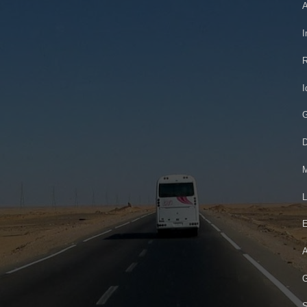
A
I
R
I
G
D
M
L
E
A
G
S