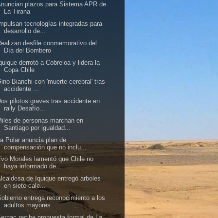
nuncian plazos para Sistema APR de
La Tirana
mpulsan tecnologías integradas para
desarrollo de...
ealizan desfile conmemorativo del
Día del Bombero
quique derrotó a Cobreloa y lidera la
Copa Chile
ino Bianchi con 'muerte cerebral' tras
accidente ...
os pilotos graves tras accidente en
rally Desafío...
iles de personas marchan en
Santiago por igualdad...
a Polar anuncia plan de
compensación que no inclu...
vo Morales lamentó que Chile no
haya informado de...
lcaldesa de Iquique entregó árboles
en siete cale...
obierno entrega reconocimiento a los
adultos mayores
ernac recibe propuesta formal de La