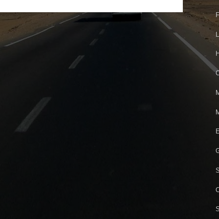
F
L
H
C
M
M
E
G
C
S