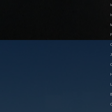
I
I
M
F
C
J
C
H
L
B
C