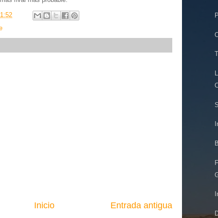
1:52
P
e
O
T
L
C
S
I
B
F
G
I
Inicio
Entrada antigua
D