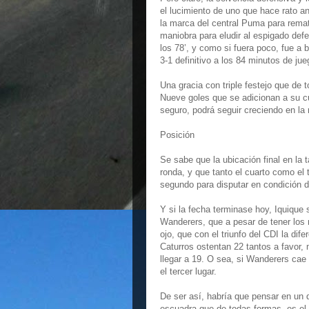
el lucimiento de uno que hace rato an
la marca del central Puma para remata
maniobra para eludir al espigado defe
los 78’, y como si fuera poco, fue a 
3-1 definitivo a los 84 minutos de jue
Una gracia con triple festejo que de
Nueve goles que se adicionan a su c
seguro, podrá seguir creciendo en la
Posición
Se sabe que la ubicación final en la t
ronda, y que tanto el cuarto como el 
segundo para disputar en condición de
Y si la fecha terminase hoy, Iquique 
Wanderers, que a pesar de tener los 
ojo, que con el triunfo del CDI la dif
Caturros ostentan 22 tantos a favor,
llegar a 19. O sea, si Wanderers cae 
el tercer lugar.
De ser así, habría que pensar en un 
escuadra que de todas formas, es el