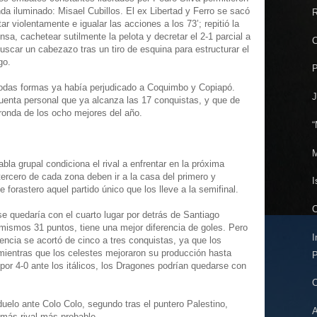
da iluminado: Misael Cubillos. El ex Libertad y Ferro se sacó
R
r violentamente e igualar las acciones a los 73’; repitió la
nsa, cachetear sutilmente la pelota y decretar el 2-1 parcial a
C
buscar un cabezazo tras un tiro de esquina para estructurar el
go.
P
 todas formas ya había perjudicado a Coquimbo y Copiapó.
J
uenta personal que ya alcanza las 17 conquistas, y que de
 ronda de los ocho mejores del año.
“
M
abla grupal condiciona el rival a enfrentar en la próxima
tercero de cada zona deben ir a la casa del primero y
I
 forastero aquel partido único que los lleve a la semifinal.
C
se quedaría con el cuarto lugar por detrás de Santiago
mismos 31 puntos, tiene una mejor diferencia de goles. Pero
I
erencia se acortó de cinco a tres conquistas, ya que los
 mientras que los celestes mejoraron su producción hasta
P
por 4-0 ante los itálicos, los Dragones podrían quedarse con
C
duelo ante Colo Colo, segundo tras el puntero Palestino,
A
 más rival más probable.