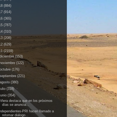
18
(884)
17
(914)
16
(365)
15
(787)
14
(310)
13
(208)
12
(629)
11
(2159)
diciembre
(153)
noviembre
(122)
octubre
(176)
septiembre
(221)
agosto
(380)
julio
(318)
junio
(354)
iñera destaca que en los próximos
días se anuncia...
ndependientes-PRI hacen llamado a
retomar diálogo...