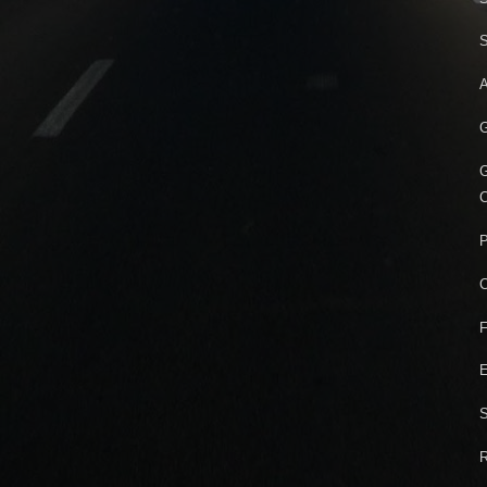
S
A
G
G
C
P
C
F
E
S
R