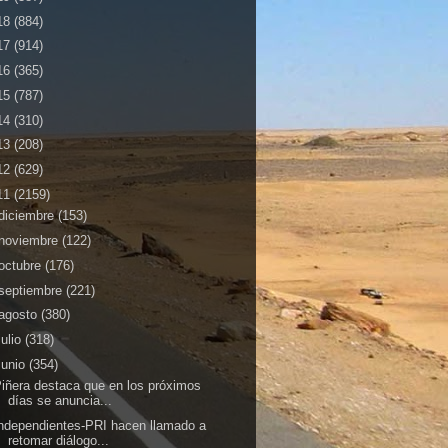
18
(884)
17
(914)
16
(365)
15
(787)
14
(310)
13
(208)
12
(629)
11
(2159)
diciembre
(153)
noviembre
(122)
octubre
(176)
septiembre
(221)
agosto
(380)
julio
(318)
junio
(354)
iñera destaca que en los próximos
días se anuncia...
ndependientes-PRI hacen llamado a
retomar diálogo...