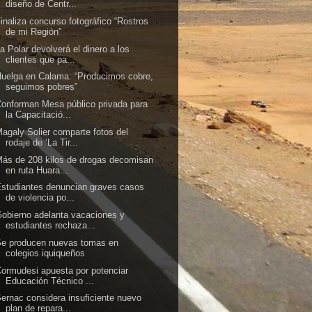
diseño de Centr...
inaliza concurso fotográfico “Rostros
de mi Región”
a Polar devolverá el dinero a los
clientes que pa...
uelga en Calama: “Producimos cobre,
seguimos pobres”
onforman Mesa público privada para
la Capacitació...
agaly Solier comparte fotos del
rodaje de ‘La Tir...
ás de 208 kilos de drogas decomisan
en ruta Huara...
studiantes denuncian graves casos
de violencia po...
obierno adelanta vacaciones y
estudiantes rechaza...
Se producen nuevas tomas en
colegios iquiqueños
ormudesi apuesta por potenciar
Educación Técnico ...
ernac considera insuficiente nuevo
plan de repara...