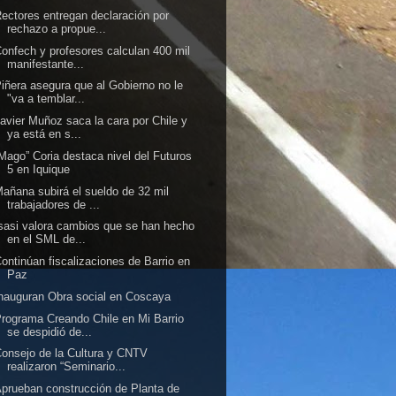
ectores entregan declaración por
rechazo a propue...
onfech y profesores calculan 400 mil
manifestante...
iñera asegura que al Gobierno no le
"va a temblar...
avier Muñoz saca la cara por Chile y
ya está en s...
Mago” Coria destaca nivel del Futuros
5 en Iquique
añana subirá el sueldo de 32 mil
trabajadores de ...
sasi valora cambios que se han hecho
en el SML de...
ontinúan fiscalizaciones de Barrio en
Paz
nauguran Obra social en Coscaya
rograma Creando Chile en Mi Barrio
se despidió de...
onsejo de la Cultura y CNTV
realizaron “Seminario...
prueban construcción de Planta de