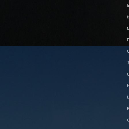
I
I
M
F
C
J
C
H
L
B
C