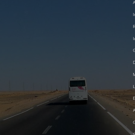
A
I
R
I
G
D
M
L
E
A
G
S