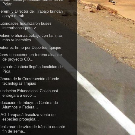
Polar
eremi y Director del Trabajo brindan
apoyo a trab...
utoridades fiscalizaron buses
interurbanos para v...
obierno afianza trabajo con familias
más vulnerables
utiérrez firmó por Deportes Iquique
ores conocieron en terreno alcance
de proyecto CO...
laza de Justicia llegó a localidad de
Pica
ámara de la Construcción difunde
tecnologías limpias
undación Educacional Collahuasi
entregará a escol...
ducación distribuye a Centros de
Alumnos y Federa...
AG Tarapacá fiscaliza venta de
especies protegida...
ealizarán desvíos de tránsito durante
fin de sema...