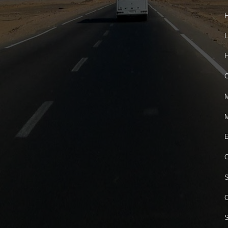
F
L
H
C
M
M
E
G
C
S