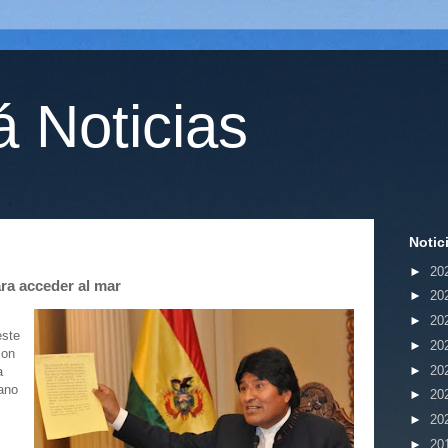
 Noticias
Notic
►
20
ara acceder al mar
►
20
►
20
este
►
20
con
►
20
a
ano
►
20
►
20
►
20