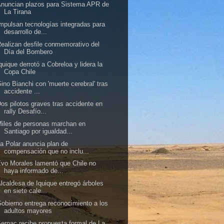
nuncian plazos para Sistema APR de
La Tirana
mpulsan tecnologías integradas para
desarrollo de...
ealizan desfile conmemorativo del
Día del Bombero
quique derrotó a Cobreloa y lidera la
Copa Chile
ino Bianchi con 'muerte cerebral' tras
accidente ...
os pilotos graves tras accidente en
rally Desafío...
iles de personas marchan en
Santiago por igualdad...
a Polar anuncia plan de
compensación que no inclu...
vo Morales lamentó que Chile no
haya informado de...
lcaldesa de Iquique entregó árboles
en siete cale...
obierno entrega reconocimiento a los
adultos mayores
ernac recibe propuesta formal de La