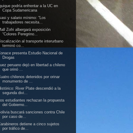
quique podría enfrentar a la UC en
Copa Sudamericana
sasi y salario mínimo: “Los
trabajadores necesita...
all Zofri albergará exposición
“Colores Peregrino...
iscalización al transporte interurbano
terminó co...
onace presenta Estudio Nacional de
Drogas
uez peruano dejó en libertad a chileno
que orinó ...
uatro chilenos detenidos por orinar
monumento de ...
istórico: River Plate descendió a la
segunda divi...
os estudiantes rechazan la propuesta
del Gobierno...
olivia buscará sanciones contra Chile
por caso de...
arabineros detiene a cinco sujetos
por tráfico de...