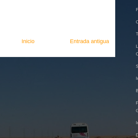
P
O
T
Inicio
Entrada antigua
L
C
S
I
B
F
G
I
D