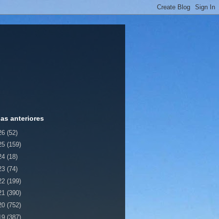
ias anteriores
26
(52)
25
(159)
24
(18)
23
(74)
22
(199)
21
(390)
20
(752)
19
(387)