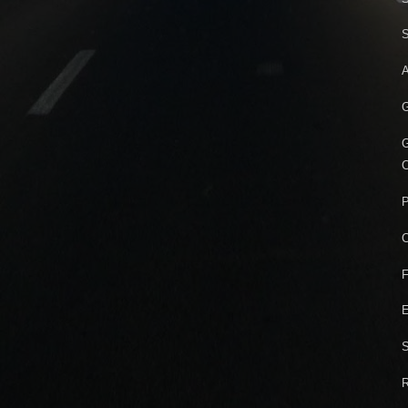
S
A
G
G
C
P
C
F
E
S
R