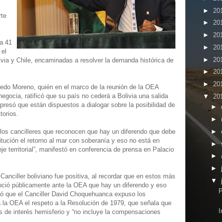
►
20
rte
►
20
►
20
a 41
►
20
 el
►
20
ivia y Chile, encaminadas a resolver la demanda histórica de
►
20
►
20
lfredo Moreno, quién en el marco de la reunión de la OEA
negocia, ratificó que su país no cederá a Bolivia una salida
▼
20
presó que están dispuestos a dialogar sobre la posibilidad de
►
torios.
►
►
 los cancilleres que reconocen que hay un diferendo que debe
titución el retorno al mar con soberanía y eso no está en
►
 territorial”, manifestó en conferencia de prensa en Palacio
►
►
Canciller boliviano fue positiva, al recordar que en estos más
▼
oció públicamente ante la OEA que hay un diferendo y eso
P
adió que el Canciller David Choquehuanca expuso los
 la OEA el respeto a la Resolución de 1979, que señala que
I
es de interés hemisferio y “no incluye la compensaciones