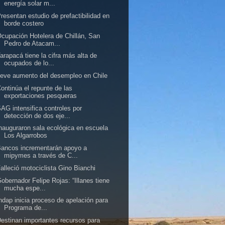
energía solar m...
resentan estudio de prefactibilidad en
borde costero
cupación Hotelera de Chillán, San
Pedro de Atacam...
arapacá tiene la cifra más alta de
ocupados de lo...
eve aumento del desempleo en Chile
ontinúa el repunte de las
exportaciones pesqueras
AG intensifica controles por
detección de dos eje...
nauguraron sala ecológica en escuela
Los Algarrobos
ancos incrementarán apoyo a
mipymes a través de C...
alleció motociclista Gino Bianchi
obernador Felipe Rojas: “Illanes tiene
mucha espe...
ndap inicia proceso de apelación para
Programa de...
estinan importantes recursos para