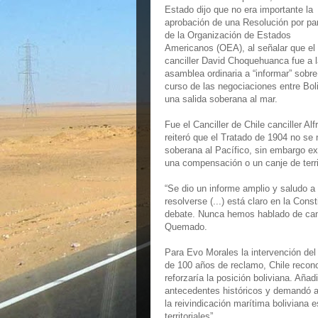
Estado dijo que no era importante la
aprobación de una Resolución por pa
de la Organización de Estados
Americanos (OEA), al señalar que el
canciller David Choquehuanca fue a l
asamblea ordinaria a “informar” sobre
curso de las negociaciones entre Bol
una salida soberana al mar.
Fue el Canciller de Chile canciller A
reiteró que el Tratado de 1904 no se 
soberana al Pacífico, sin embargo ex
una compensación o un canje de terri
“Se dio un informe amplio y saludo a
resolverse (...) está claro en la Cons
debate. Nunca hemos hablado de canje
Quemado.
Para Evo Morales la intervención del 
de 100 años de reclamo, Chile recon
reforzaría la posición boliviana. Añ
antecedentes históricos y demandó a
la reivindicación marítima boliviana 
territoriales”.