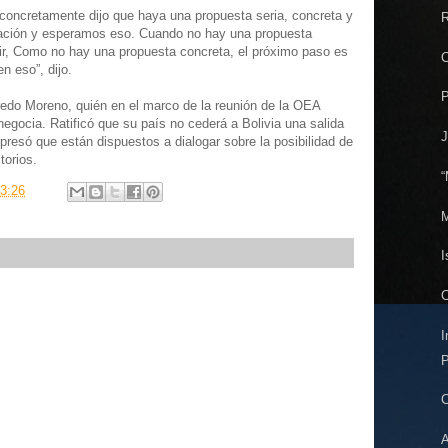
concretamente dijo que haya una propuesta seria, concreta y
R
ciación y esperamos eso. Cuando no hay una propuesta
r, Como no hay una propuesta concreta, el próximo paso es
C
n eso”, dijo.
P
lfredo Moreno, quién en el marco de la reunión de la OEA
negocia. Ratificó que su país no cederá a Bolivia una salida
J
presó que están dispuestos a dialogar sobre la posibilidad de
torios.
“
3:26
M
I
C
I
P
C
A