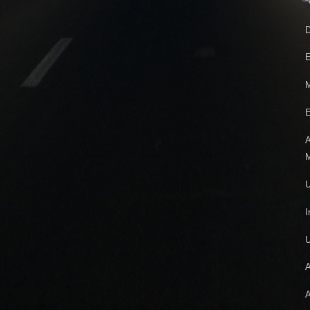
“
D
E
M
E
A
M
U
I
A
A