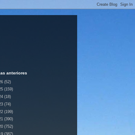
ias anteriores
26
(52)
25
(159)
24
(18)
23
(74)
22
(199)
21
(390)
20
(752)
19
(387)