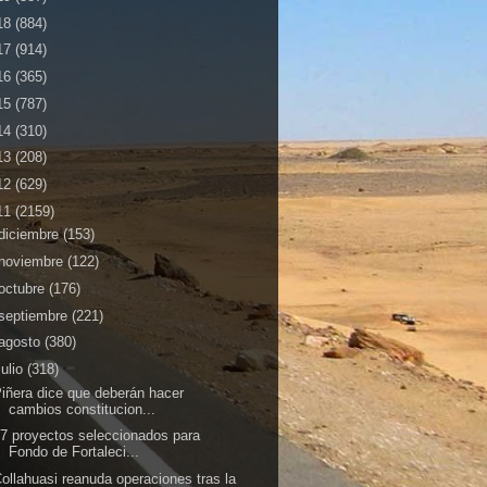
18
(884)
17
(914)
16
(365)
15
(787)
14
(310)
13
(208)
12
(629)
11
(2159)
diciembre
(153)
noviembre
(122)
octubre
(176)
septiembre
(221)
agosto
(380)
julio
(318)
iñera dice que deberán hacer
cambios constitucion...
7 proyectos seleccionados para
Fondo de Fortaleci...
ollahuasi reanuda operaciones tras la