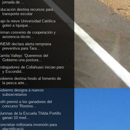
jornada de ...
ducación destina recursos para
transporte escolar
ajo la nieve Universidad Católica
goleó a Iquique...
irman convenio de cooperación y
asistencia técnic...
NEMI declara alerta temprana
preventiva para Tara...
amila Vallejo: 'Queremos del
Gobierno una postura...
rabajadores de Collahuasi inician paro
y Escondid...
obierno destina fondo al fomento de
la pesca arte...
obierno designa a nuevos
subsecretarios
ofri premió a los ganadores del
concurso “Rostros...
lumnas de la Escuela Thilda Portillo
ganan 10 med...
oncretan millonaria inversión para
electrificació...