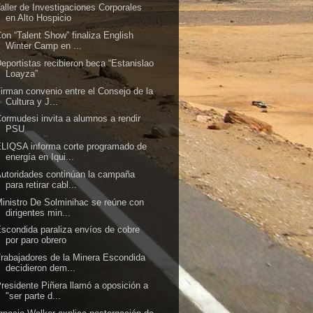
aller de Investigaciones Corporales
en Alto Hospicio
on “Talent Show” finaliza English
Winter Camp en ...
eportistas recibieron beca “Estanislao
Loayza”
irman convenio entre el Consejo de la
Cultura y J...
ormudesi invita a alumnos a rendir
PSU
LIQSA informa corte programado de
energía en Iqui...
utoridades continúan la campaña
para retirar cabl...
inistro De Solminihac se reúne con
dirigentes min...
scondida paraliza envíos de cobre
por paro obrero
rabajadores de la Minera Escondida
decidieron dem...
residente Piñera llamó a oposición a
"ser parte d...