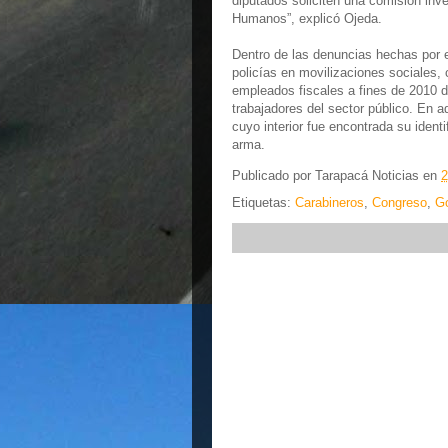
diputados soliciten una comisión in
Humanos”, explicó Ojeda.
Dentro de las denuncias hechas por el
policías en movilizaciones sociales,
empleados fiscales a fines de 2010 du
trabajadores del sector público. En 
cuyo interior fue encontrada su ident
arma.
Publicado por
Tarapacá Noticias
en
2
Etiquetas:
Carabineros
,
Congreso
,
Go