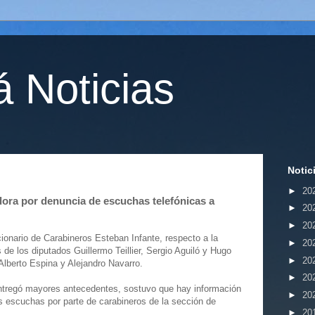
 Noticias
Notic
►
20
dora por denuncia de escuchas telefónicas a
►
20
►
20
cionario de Carabineros Esteban Infante, respecto a la
►
20
de los diputados Guillermo Teillier, Sergio Aguiló y Hugo
►
20
lberto Espina y Alejandro Navarro.
►
20
o entregó mayores antecedentes, sostuvo que hay información
►
20
as escuchas por parte de carabineros de la sección de
►
20