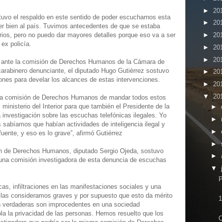
►
20
vo el respaldo en este sentido de poder escucharnos esta
►
20
er bien al país. Tuvimos antecedentes de que se estaba
arios, pero no puedo dar mayores detalles porque eso va a ser
►
20
 ex policía.
►
20
►
20
s ante la comisión de Derechos Humanos de la Cámara de
arabinero denunciante, el diputado Hugo Gutiérrez sostuvo
►
20
iones para develar los alcances de estas intervenciones.
►
20
▼
20
ó la comisión de Derechos Humanos de mandar todos estos
 ministerio del Interior para que también el Presidente de la
►
a investigación sobre las escuchas telefónicas ilegales. Yo
►
 sabíamos que habían actividades de inteligencia ilegal y
►
uente, y eso es lo grave”, afirmó Gutiérrez
►
ión de Derechos Humanos, diputado Sergio Ojeda, sostuvo
►
una comisión investigadora de esta denuncia de escuchas
▼
P
icas, infiltraciones en las manifestaciones sociales y una
s las consideramos graves y por supuesto que esto da mérito
1
on verdaderas son improcedentes en una sociedad
a la privacidad de las personas. Hemos resuelto que los
C