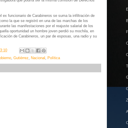
vestigadora que podría ser la misma comisión de Derechos
E
 ex funcionario de Carabineros se suma la infiltración de
B
 como la que se registró en una de las marchas de los
rante las manifestaciones por el reajuste salarial de los
aquella oportunidad un hombre joven perdió su mochila, en
F
ificación de Carabineros, un par de esposas, una radio y su
O
3:10
C
bierno
,
Gutiérrez
,
Nacional
,
Política
T
G
G
Z
A
C