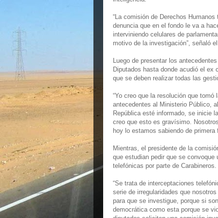
“La comisión de Derechos Humanos tu
denuncia que en el fondo le va a hac
interviniendo celulares de parlament
motivo de la investigación”, señaló el
Luego de presentar los antecedente
Diputados hasta donde acudió el ex c
que se deben realizar todas las gest
“Yo creo que la resolución que tom
antecedentes al Ministerio Público, al
República esté informado, se inicie l
creo que esto es gravísimo. Nosotros
hoy lo estamos sabiendo de primera f
Mientras, el presidente de la comis
que estudian pedir que se convoque 
telefónicas por parte de Carabineros.
“Se trata de interceptaciones telefón
serie de irregularidades que nosotro
para que se investigue, porque si s
democrática como esta porque se viol