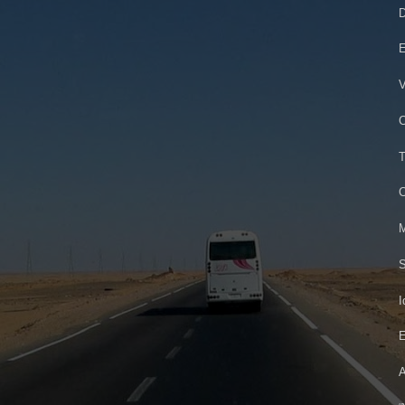
D
E
V
C
T
C
M
S
I
E
A