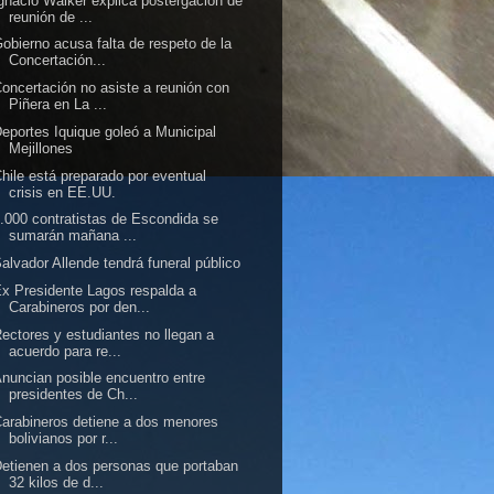
gnacio Walker explica postergación de
reunión de ...
obierno acusa falta de respeto de la
Concertación...
oncertación no asiste a reunión con
Piñera en La ...
eportes Iquique goleó a Municipal
Mejillones
hile está preparado por eventual
crisis en EE.UU.
.000 contratistas de Escondida se
sumarán mañana ...
alvador Allende tendrá funeral público
x Presidente Lagos respalda a
Carabineros por den...
ectores y estudiantes no llegan a
acuerdo para re...
nuncian posible encuentro entre
presidentes de Ch...
arabineros detiene a dos menores
bolivianos por r...
etienen a dos personas que portaban
32 kilos de d...