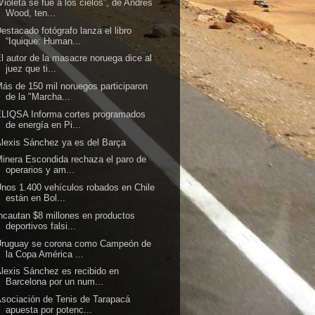
Violeta se fue a los cielos”, de Andrés
Wood, ten...
estacado fotógrafo lanza el libro
“Iquique: Human...
l autor de la masacre noruega dice al
juez que ti...
ás de 150 mil noruegos participaron
de la "Marcha...
LIQSA Informa cortes programados
de energía en Pi...
lexis Sánchez ya es del Barça
inera Escondida rechaza el paro de
operarios y am...
nos 1.400 vehículos robados en Chile
están en Bol...
ncautan $8 millones en productos
deportivos falsi...
Uruguay se corona como Campeón de
la Copa América ...
lexis Sánchez es recibido en
Barcelona por un num...
sociación de Tenis de Tarapacá
apuesta por potenc...