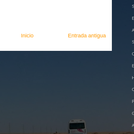
S
E
A
Inicio
Entrada antigua
S
C
E
H
O
P
G
A