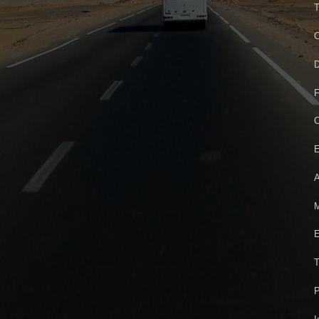
T
C
D
F
C
E
A
M
E
T
P