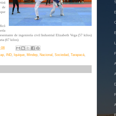
S
tirá
e de
 que
E
C
ficó
ería
E
sentante de ingeniería civil Industrial Elizabeth Vega (57 kilos)
ia (67 kilos).
L
:08
P
cap
,
IND
,
Iquique
,
Mindep
,
Nacional
,
Sociedad
,
Tarapacá
,
A
D
P
A
P