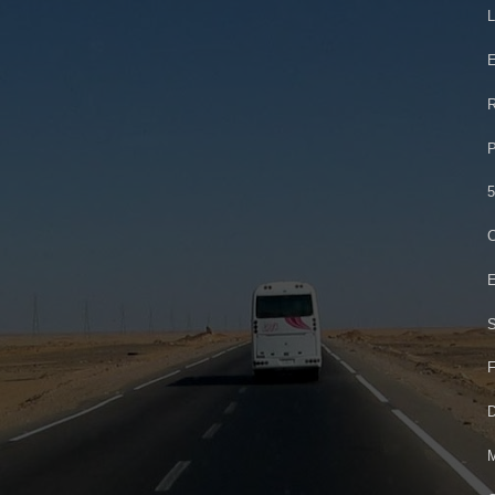
L
E
R
P
5
C
E
S
F
D
M