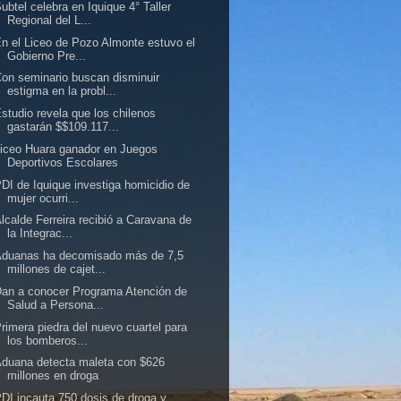
ubtel celebra en Iquique 4° Taller
Regional del L...
n el Liceo de Pozo Almonte estuvo el
Gobierno Pre...
on seminario buscan disminuir
estigma en la probl...
studio revela que los chilenos
gastarán $$109.117...
iceo Huara ganador en Juegos
Deportivos Escolares
DI de Iquique investiga homicidio de
mujer ocurri...
lcalde Ferreira recibió a Caravana de
la Integrac...
Aduanas ha decomisado más de 7,5
millones de cajet...
an a conocer Programa Atención de
Salud a Persona...
rimera piedra del nuevo cuartel para
los bomberos...
duana detecta maleta con $626
millones en droga
DI incauta 750 dosis de droga y