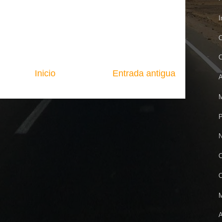
I
C
C
Inicio
Entrada antigua
A
M
N
C
O
M
A