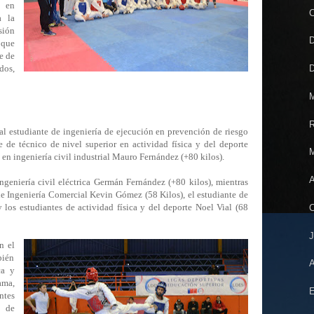
 en
C
a la
sión
D
 que
e de
dos,
D
M
R
s al estudiante de ingeniería de ejecución en prevención de riesgo
e de técnico de nivel superior en actividad física y del deporte
M
e en ingeniería civil industrial Mauro Fernández (+80 kilos).
A
ngeniería civil eléctrica Germán Fernández (+80 kilos), mientras
de Ingeniería Comercial Kevin Gómez (58 Kilos), el estudiante de
y los estudiantes de actividad física y del deporte Noel Vial (68
C
J
n el
bién
A
ca y
ama,
E
ntes
e de