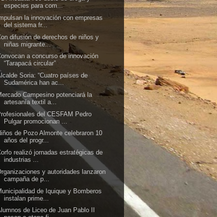
especies para com...
mpulsan la innovación con empresas
del sistema fr...
on difusión de derechos de niños y
niñas migrante...
onvocan a concurso de innovación
“Tarapacá circular”
lcalde Soria: “Cuatro países de
Sudamérica han ac...
ercado Campesino potenciará la
artesanía textil a...
Profesionales del CESFAM Pedro
Pulgar promocionan ...
iños de Pozo Almonte celebraron 10
años del progr...
orfo realizó jornadas estratégicas de
industrias ...
rganizaciones y autoridades lanzaron
campaña de p...
unicipalidad de Iquique y Bomberos
instalan prime...
lumnos de Liceo de Juan Pablo II