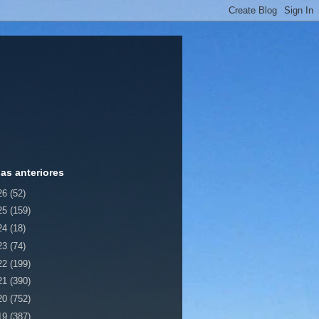
ias anteriores
26
(52)
25
(159)
24
(18)
23
(74)
22
(199)
21
(390)
20
(752)
19
(387)