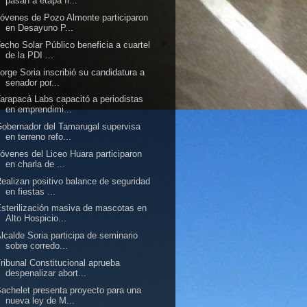
pasan a etapa fi...
óvenes de Pozo Almonte participaron
en Desayuno P...
echo Solar Público beneficia a cuartel
de la PDI ...
orge Soria inscribió su candidatura a
senador por...
arapacá Labs capacitó a periodistas
en emprendimi...
obernador del Tamarugal supervisa
en terreno refo...
óvenes del Liceo Huara participaron
en charla de ...
ealizan positivo balance de seguridad
en fiestas ...
sterilización masiva de mascotas en
Alto Hospicio...
lcalde Soria participa de seminario
sobre corredo...
ribunal Constitucional aprueba
despenalizar abort...
achelet presenta proyecto para una
nueva ley de M...