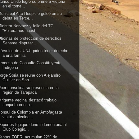
uricó Unido logró su primera victoria
en el torne...
unicipal Alto Hospicio goleó en su
debut en Terce...
inistra Narváez y fallo del TC:
“Reiteramos nuest...
ficinas de protección de derechos
Sename disputar...
árvulos de JUNJI piden tener derecho
a una familia
roceso de Consulta Constituyente
Indígena
orge Soria se reúne con Alejandro
Guillier en San...
ber consolida su presencia en la
región de Tarapacá
irigente vecinal destacó trabajo
conjunto con la ...
ónsul de Colombia en Antofagasta
visitó a alcalde...
eportes Iquique donó indumentaria al
Club Colegio...
Ventas ZOFRI acumulan 22% de