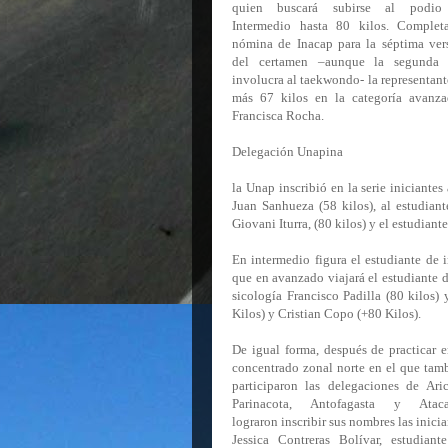
quien buscará subirse al podio
Intermedio hasta 80 kilos. Complet
nómina de Inacap para la séptima ver
del certamen –aunque la segunda
involucra al taekwondo- la representant
más 67 kilos en la categoría avanza
Francisca Rocha.
Delegación Unapina
la Unap inscribió en la serie iniciante
Juan Sanhueza (58 kilos), al estudiant
Giovani Iturra, (80 kilos) y el estudiant
En intermedio figura el estudiante de i
que en avanzado viajará el estudiante 
sicología Francisco Padilla (80 kilos) 
Kilos) y Cristian Copo (+80 Kilos).
De igual forma, después de practicar e
concentrado zonal norte en el que tam
participaron las delegaciones de Ari
Parinacota, Antofagasta y Atac
lograron inscribir sus nombres las
inicia
Jessica Contreras Bolívar, estudiant