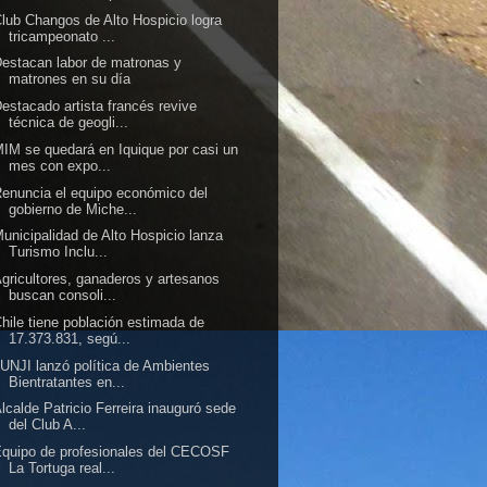
lub Changos de Alto Hospicio logra
tricampeonato ...
estacan labor de matronas y
matrones en su día
estacado artista francés revive
técnica de geogli...
IM se quedará en Iquique por casi un
mes con expo...
enuncia el equipo económico del
gobierno de Miche...
unicipalidad de Alto Hospicio lanza
Turismo Inclu...
gricultores, ganaderos y artesanos
buscan consoli...
hile tiene población estimada de
17.373.831, segú...
UNJI lanzó política de Ambientes
Bientratantes en...
lcalde Patricio Ferreira inauguró sede
del Club A...
quipo de profesionales del CECOSF
La Tortuga real...