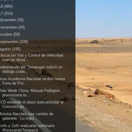
18
(884)
17
(914)
diciembre
(36)
noviembre
(49)
octubre
(58)
septiembre
(109)
agosto
(195)
ducación Vial y Control de Velocidad
marcan despl...
obernación del Tamarugal realizó un
diálogo ciuda...
iceo Academia Nacional recibió nueva
Feria de Pro...
hile Week China: Manuel Pellegrini
promociona la ...
CD extiende el plazo para postular al
Concurso pa...
inistra Narváez tras cambio de
gabinete: “Lo impo...
orfo y Zofri realizarán seminario
#InnovandoTarapacá