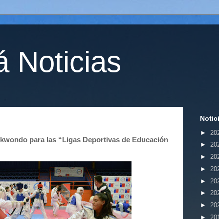
 Noticias
Notic
►
20
ekwondo para las “Ligas Deportivas de Educación
►
20
►
20
►
20
►
20
►
20
►
20
►
20