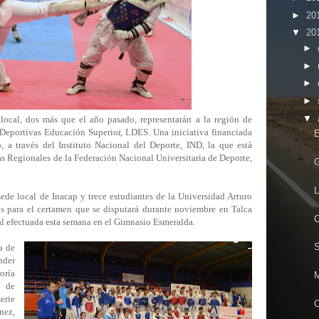
►
20
▼
20
►
►
►
►
▼
ocal, dos más que el año pasado, representarán a la región de
s Deportivas Educación Superior, LDES. Una i
niciativa financiada
E
, a través del
Instituto Nacional del Deporte, IND, la que está
 Regionales de la Federación Nacional Universitaria de Deporte,
G
L
 sede local de Inacap y trece estudiantes de la Universidad Arturo
os para el certamen que se disputará durante noviembre en Talca
C
nal efectuada esta semana en el Gimnasio Esmeralda.
S
a de
nder
oría
M
s de
erie
C
nez,