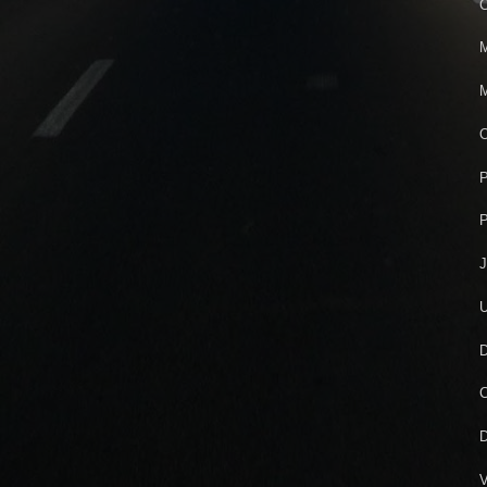
C
M
M
O
P
P
J
U
D
C
D