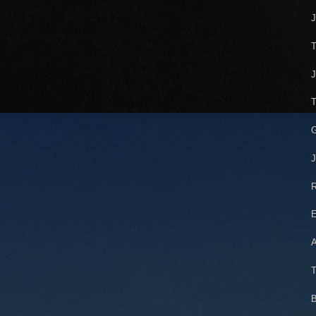
J
T
J
T
G
J
R
E
A
T
B