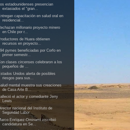
os estadounidenses presencian
extasiados el "gran...
ntregan capacitación en salud oral en
residencial...
echazan millonario proyecto minero
en Chile por r...
roductores de Huara obtienen
recursos en proyecto...
94 pymes beneficiadas por Corfo en
primer semestr...
on clases circenses celebraron a los
pequeños de ...
stados Unidos alerta de posibles
riesgos para sus...
alud mental muestra sus creaciones
de Casa Arte B...
alleció el actor y comediante Jerry
Lewis
irector nacional del Instituto de
Seguridad Labor...
arco Enríquez-Ominami inscribió
candidatura en Se...