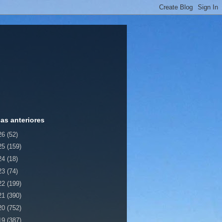
ias anteriores
26
(52)
25
(159)
24
(18)
23
(74)
22
(199)
21
(390)
20
(752)
19
(387)