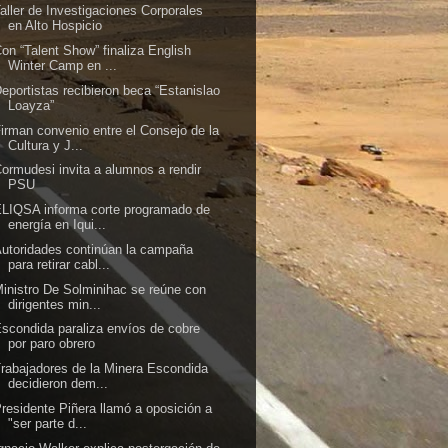
aller de Investigaciones Corporales
en Alto Hospicio
on “Talent Show” finaliza English
Winter Camp en ...
eportistas recibieron beca “Estanislao
Loayza”
irman convenio entre el Consejo de la
Cultura y J...
ormudesi invita a alumnos a rendir
PSU
LIQSA informa corte programado de
energía en Iqui...
utoridades continúan la campaña
para retirar cabl...
inistro De Solminihac se reúne con
dirigentes min...
scondida paraliza envíos de cobre
por paro obrero
rabajadores de la Minera Escondida
decidieron dem...
residente Piñera llamó a oposición a
"ser parte d...