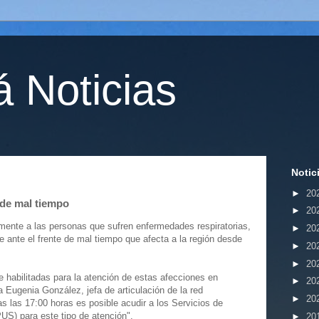
 Noticias
Notic
►
20
 de mal tiempo
►
20
mente a las personas que sufren enfermedades respiratorias,
►
20
ue ante el frente de mal tiempo que afecta a la región desde
►
20
►
20
 habilitadas para la atención de estas afecciones en
►
20
 Eugenia González, jefa de articulación de la red
►
20
s las 17:00 horas es posible acudir a los Servicios de
US) para este tipo de atención".
►
20