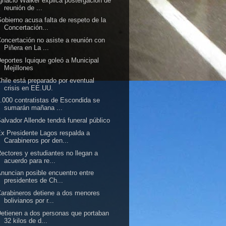
gnacio Walker explica postergación de
reunión de ...
obierno acusa falta de respeto de la
Concertación...
oncertación no asiste a reunión con
Piñera en La ...
eportes Iquique goleó a Municipal
Mejillones
hile está preparado por eventual
crisis en EE.UU.
.000 contratistas de Escondida se
sumarán mañana ...
alvador Allende tendrá funeral público
x Presidente Lagos respalda a
Carabineros por den...
ectores y estudiantes no llegan a
acuerdo para re...
nuncian posible encuentro entre
presidentes de Ch...
arabineros detiene a dos menores
bolivianos por r...
etienen a dos personas que portaban
32 kilos de d...