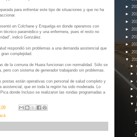
►
20
eparada para enfrentar este tipo de situaciones y que no ha
►
20
accionar.
►
20
presentó en Colchane y Enquelga en donde operamos con
►
20
n técnico paramédico y una enfermera, pues el resto no
►
20
vidad”, indicó González.
►
20
salud respondió sin problemas a una demanda asistencial que
►
20
 gran complejidad.
▼
20
tas de la comuna de Huara funcionan con normalidad. Sólo se
►
ca, pero con sistema de generador trabajando sin problemas.
►
►
 postas están operativas con personal de salud completo y
asistencial, que en toda la región ha sido moderada. Lo
►
ica donde Incluso se realizaron las rondas programadas a
►
▼
:08
P
acá
1
C