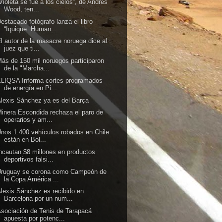
Violeta se fue a los cielos”, de Andrés
Wood, ten...
estacado fotógrafo lanza el libro
“Iquique: Human...
l autor de la masacre noruega dice al
juez que ti...
ás de 150 mil noruegos participaron
de la "Marcha...
LIQSA Informa cortes programados
de energía en Pi...
lexis Sánchez ya es del Barça
inera Escondida rechaza el paro de
operarios y am...
nos 1.400 vehículos robados en Chile
están en Bol...
ncautan $8 millones en productos
deportivos falsi...
Uruguay se corona como Campeón de
la Copa América ...
lexis Sánchez es recibido en
Barcelona por un num...
sociación de Tenis de Tarapacá
apuesta por potenc...