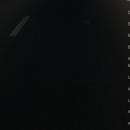
“
D
E
M
E
A
M
U
I
A
A