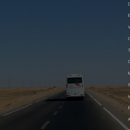
D
E
V
C
T
C
M
S
I
E
A