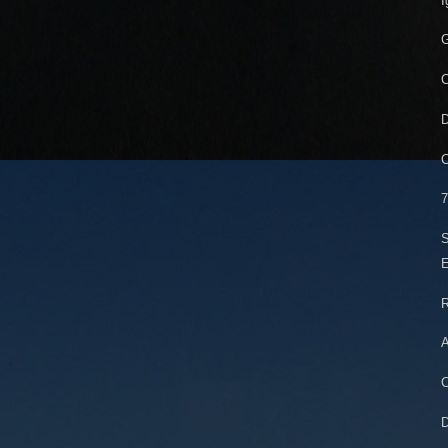
I
G
C
D
C
7
S
E
R
A
C
D