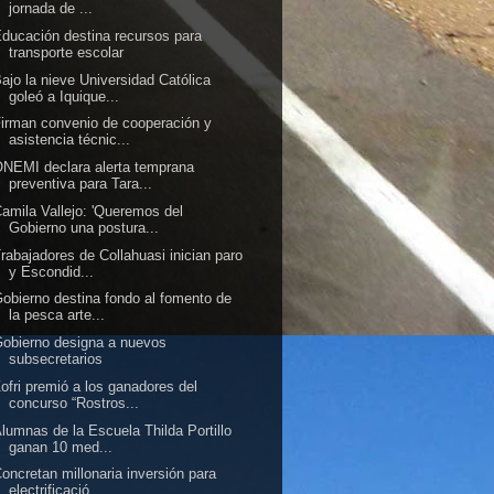
jornada de ...
ducación destina recursos para
transporte escolar
ajo la nieve Universidad Católica
goleó a Iquique...
irman convenio de cooperación y
asistencia técnic...
NEMI declara alerta temprana
preventiva para Tara...
amila Vallejo: 'Queremos del
Gobierno una postura...
rabajadores de Collahuasi inician paro
y Escondid...
obierno destina fondo al fomento de
la pesca arte...
obierno designa a nuevos
subsecretarios
ofri premió a los ganadores del
concurso “Rostros...
lumnas de la Escuela Thilda Portillo
ganan 10 med...
oncretan millonaria inversión para
electrificació...