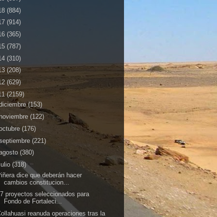
18
(884)
17
(914)
16
(365)
15
(787)
14
(310)
13
(208)
12
(629)
11
(2159)
diciembre
(153)
noviembre
(122)
octubre
(176)
septiembre
(221)
agosto
(380)
julio
(318)
iñera dice que deberán hacer
cambios constitucion...
7 proyectos seleccionados para
Fondo de Fortaleci...
ollahuasi reanuda operaciones tras la