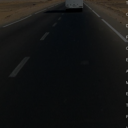
T
C
D
F
C
E
A
M
E
T
P