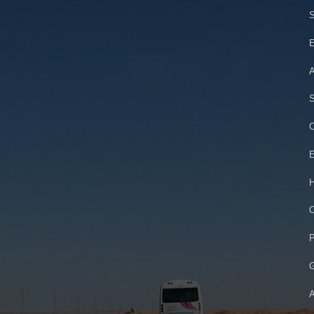
S
E
A
S
C
E
H
O
P
G
A