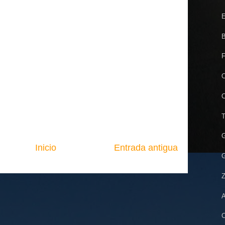
E
B
F
O
C
T
G
Inicio
Entrada antigua
G
Z
A
C