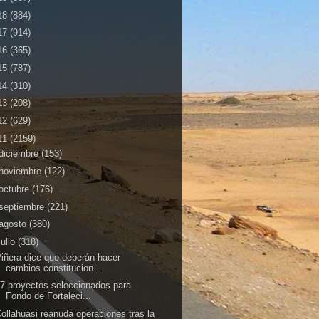
18
(884)
17
(914)
16
(365)
15
(787)
14
(310)
13
(208)
12
(629)
11
(2159)
diciembre
(153)
noviembre
(122)
octubre
(176)
septiembre
(221)
agosto
(380)
julio
(318)
iñera dice que deberán hacer
cambios constitucion...
7 proyectos seleccionados para
Fondo de Fortaleci...
ollahuasi reanuda operaciones tras la