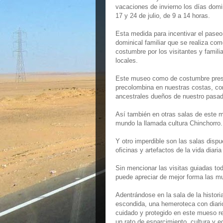
vacaciones de invierno los días dom
17 y 24 de julio, de 9 a 14 horas.
Esta medida para incentivar el paseo
dominical familiar que se realiza co
costumbre por los visitantes y famili
locales.
Este museo como de costumbre presen
precolombina en nuestras costas, con
ancestrales dueños de nuestro pasad
Así también en otras salas de este 
mundo la llamada cultura Chinchorro.
Y otro imperdible son las salas dispue
oficinas y artefactos de la vida diari
Sin mencionar las visitas guiadas to
puede apreciar de mejor forma las mu
Adentrándose en la sala de la histori
escondida, una hemeroteca con diarios
cuidado y protegido en este mueso reg
un rato de esparcimiento, cultura y e