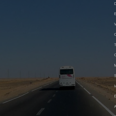
D
E
V
C
T
C
M
S
I
E
A