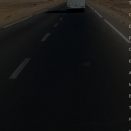
T
C
D
F
C
E
A
M
E
T
P