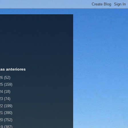
ias anteriores
26
(52)
25
(159)
24
(18)
23
(74)
22
(199)
21
(390)
20
(752)
19
(387)