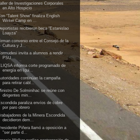
aller de Investigaciones Corporales
en Alto Hospicio
on “Talent Show” finaliza English
Winter Camp en ...
eportistas recibieron beca “Estanislao
Loayza”
irman convenio entre el Consejo de la
Cultura y J...
ormudesi invita a alumnos a rendir
PSU
LIQSA informa corte programado de
energía en Iqui...
utoridades continúan la campaña
para retirar cabl...
inistro De Solminihac se reúne con
dirigentes min...
scondida paraliza envíos de cobre
por paro obrero
rabajadores de la Minera Escondida
decidieron dem...
residente Piñera llamó a oposición a
"ser parte d...