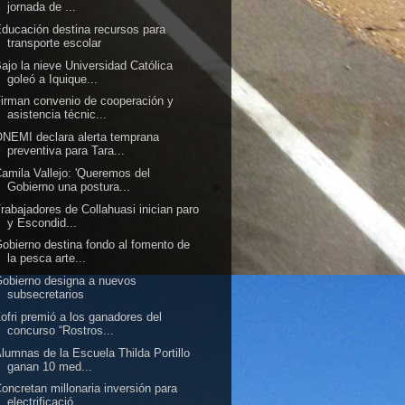
jornada de ...
ducación destina recursos para
transporte escolar
ajo la nieve Universidad Católica
goleó a Iquique...
irman convenio de cooperación y
asistencia técnic...
NEMI declara alerta temprana
preventiva para Tara...
amila Vallejo: 'Queremos del
Gobierno una postura...
rabajadores de Collahuasi inician paro
y Escondid...
obierno destina fondo al fomento de
la pesca arte...
obierno designa a nuevos
subsecretarios
ofri premió a los ganadores del
concurso “Rostros...
lumnas de la Escuela Thilda Portillo
ganan 10 med...
oncretan millonaria inversión para
electrificació...