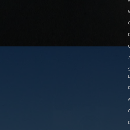
I
G
C
D
C
7
S
E
R
A
C
D