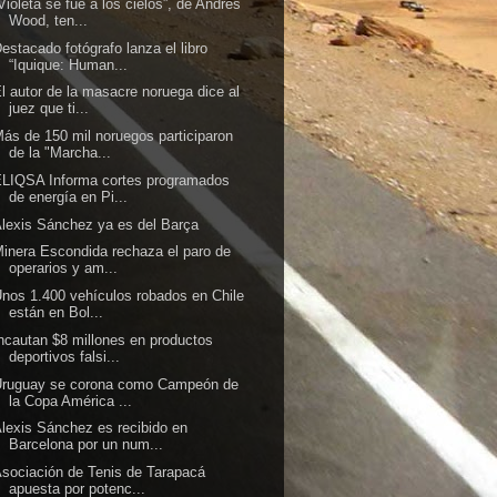
Violeta se fue a los cielos”, de Andrés
Wood, ten...
estacado fotógrafo lanza el libro
“Iquique: Human...
l autor de la masacre noruega dice al
juez que ti...
ás de 150 mil noruegos participaron
de la "Marcha...
LIQSA Informa cortes programados
de energía en Pi...
lexis Sánchez ya es del Barça
inera Escondida rechaza el paro de
operarios y am...
nos 1.400 vehículos robados en Chile
están en Bol...
ncautan $8 millones en productos
deportivos falsi...
Uruguay se corona como Campeón de
la Copa América ...
lexis Sánchez es recibido en
Barcelona por un num...
sociación de Tenis de Tarapacá
apuesta por potenc...