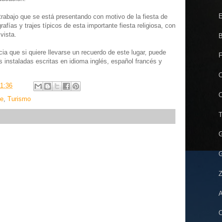
E
trabajo que se está presentando con motivo de la fiesta de
afías y trajes típicos de esta importante fiesta religiosa, con
vista.
B
a que si quiere llevarse un recuerdo de este lugar, puede
F
es instaladas escritas en idioma inglés, español francés y
O
1:36
C
ue
,
Turismo
T
G
G
Z
A
C