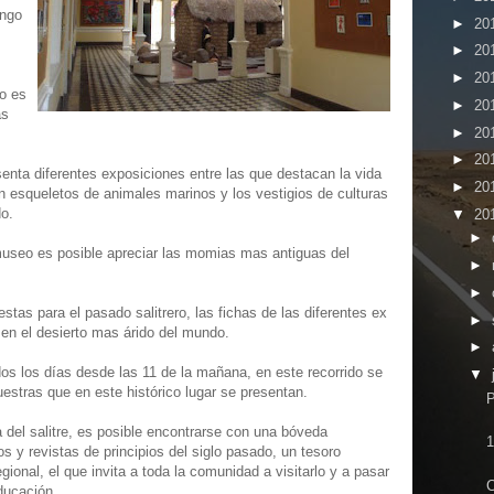
ingo
►
20
►
20
►
20
mo es
►
20
as
►
20
►
20
ta diferentes exposiciones entre las que destacan la vida
►
20
 esqueletos de animales marinos y los vestigios de culturas
o.
▼
20
►
museo es posible apreciar las momias mas antiguas del
►
►
stas para el pasado salitrero, las fichas de las diferentes ex
►
a en el desierto mas árido del mundo.
►
dos los días desde las 11 de la mañana, en este recorrido se
▼
estras que en este histórico lugar se presentan.
P
a del salitre, es posible encontrarse con una bóveda
1
 y revistas de principios del siglo pasado, un tesoro
ional, el que invita a toda la comunidad a visitarlo y a pasar
C
ducación.