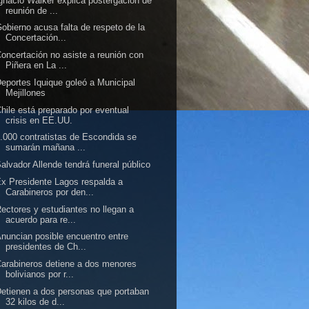
gnacio Walker explica postergación de
reunión de ...
obierno acusa falta de respeto de la
Concertación...
oncertación no asiste a reunión con
Piñera en La ...
eportes Iquique goleó a Municipal
Mejillones
hile está preparado por eventual
crisis en EE.UU.
.000 contratistas de Escondida se
sumarán mañana ...
alvador Allende tendrá funeral público
x Presidente Lagos respalda a
Carabineros por den...
ectores y estudiantes no llegan a
acuerdo para re...
nuncian posible encuentro entre
presidentes de Ch...
arabineros detiene a dos menores
bolivianos por r...
etienen a dos personas que portaban
32 kilos de d...