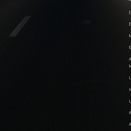
“
D
E
M
E
A
M
U
I
A
A