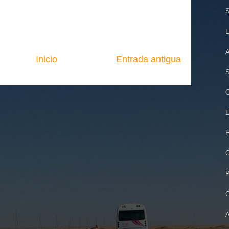
S
E
A
Inicio
Entrada antigua
S
C
E
H
O
P
G
A