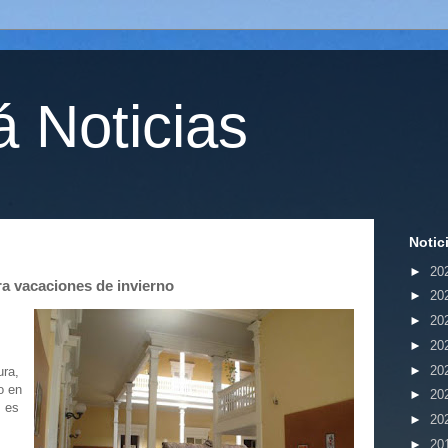
 Noticias
Notic
►
20
a vacaciones de invierno
►
20
►
20
►
20
►
20
ura,
o en
►
20
, es
►
20
►
20