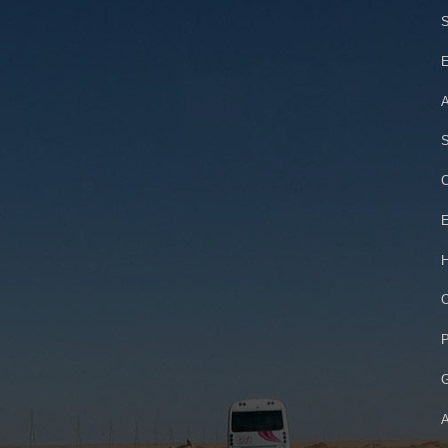
S
E
A
S
C
E
H
O
P
G
A