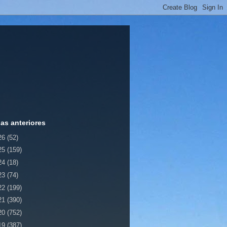
ias anteriores
26
(52)
25
(159)
24
(18)
23
(74)
22
(199)
21
(390)
20
(752)
19
(387)