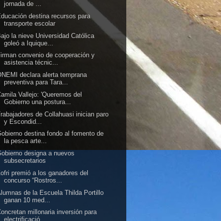
jornada de ...
ducación destina recursos para
transporte escolar
ajo la nieve Universidad Católica
goleó a Iquique...
irman convenio de cooperación y
asistencia técnic...
NEMI declara alerta temprana
preventiva para Tara...
amila Vallejo: 'Queremos del
Gobierno una postura...
rabajadores de Collahuasi inician paro
y Escondid...
obierno destina fondo al fomento de
la pesca arte...
obierno designa a nuevos
subsecretarios
ofri premió a los ganadores del
concurso “Rostros...
lumnas de la Escuela Thilda Portillo
ganan 10 med...
oncretan millonaria inversión para
electrificació...