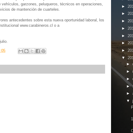
e vehículos, garzones, peluqueros, técnicos en operaciones,
►
20
rvicios de mantención de cuarteles.
►
20
ayores antecedentes sobre esta nueva oportunidad laboral, los
►
20
institucional www.carabineros.cl o a
►
20
►
20
ulio.
►
20
►
20
:05
▼
20
►
►
►
►
►
▼
P
1
C