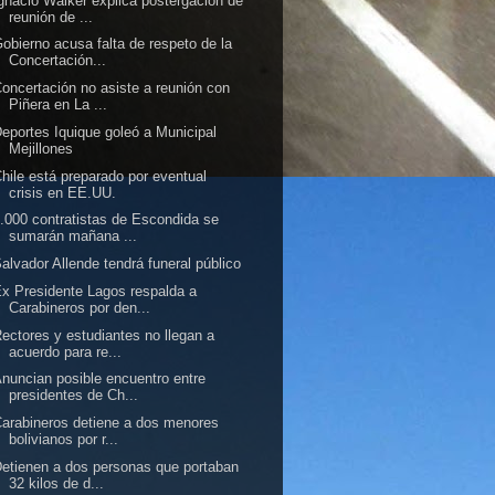
gnacio Walker explica postergación de
reunión de ...
obierno acusa falta de respeto de la
Concertación...
oncertación no asiste a reunión con
Piñera en La ...
eportes Iquique goleó a Municipal
Mejillones
hile está preparado por eventual
crisis en EE.UU.
.000 contratistas de Escondida se
sumarán mañana ...
alvador Allende tendrá funeral público
x Presidente Lagos respalda a
Carabineros por den...
ectores y estudiantes no llegan a
acuerdo para re...
nuncian posible encuentro entre
presidentes de Ch...
arabineros detiene a dos menores
bolivianos por r...
etienen a dos personas que portaban
32 kilos de d...