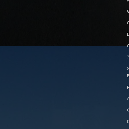
I
G
C
D
C
7
S
E
R
A
C
D