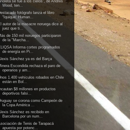
Violeta se fue a los cielos”, de Andrés
Wood, ten...
estacado fotógrafo lanza el libro
“Iquique: Human...
l autor de la masacre noruega dice al
juez que ti...
ás de 150 mil noruegos participaron
de la "Marcha...
LIQSA Informa cortes programados
de energía en Pi...
lexis Sánchez ya es del Barça
inera Escondida rechaza el paro de
operarios y am...
nos 1.400 vehículos robados en Chile
están en Bol...
ncautan $8 millones en productos
deportivos falsi...
Uruguay se corona como Campeón de
la Copa América ...
lexis Sánchez es recibido en
Barcelona por un num...
sociación de Tenis de Tarapacá
apuesta por potenc...