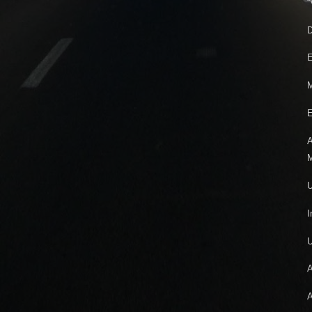
“
D
E
M
E
A
M
U
I
A
A