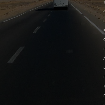
T
C
D
F
C
E
A
M
E
T
P