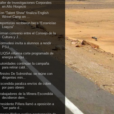
aller de Investigaciones Corporales
en Alto Hospicio
on “Talent Show” finaliza English
Winter Camp en ...
eportistas recibieron beca “Estanislao
Loayza”
irman convenio entre el Consejo de la
Cultura y J...
ormudesi invita a alumnos a rendir
PSU
LIQSA informa corte programado de
energía en Iqui...
utoridades continúan la campaña
para retirar cabl...
inistro De Solminihac se reúne con
dirigentes min...
scondida paraliza envíos de cobre
por paro obrero
rabajadores de la Minera Escondida
decidieron dem...
residente Piñera llamó a oposición a
"ser parte d...