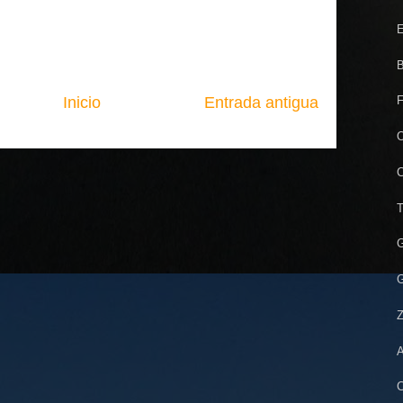
E
B
Inicio
Entrada antigua
F
O
C
T
G
G
Z
A
C