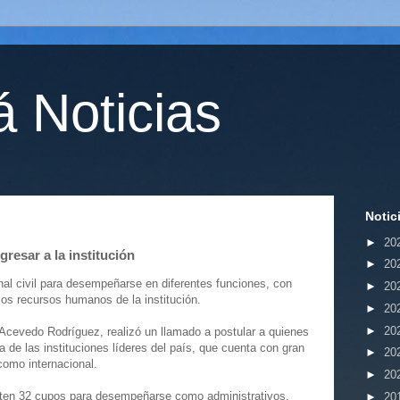
 Noticias
Notic
►
20
gresar a la institución
►
20
nal civil para desempeñarse en diferentes funciones, con
►
20
os recursos humanos de la institución.
►
20
►
20
Acevedo Rodríguez, realizó un llamado a postular a quienes
 de las instituciones líderes del país, que cuenta con gran
►
20
 como internacional.
►
20
isten 32 cupos para desempeñarse como administrativos,
►
20