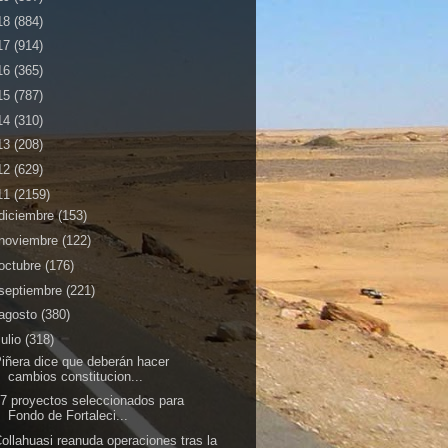
18
(884)
17
(914)
16
(365)
15
(787)
14
(310)
13
(208)
12
(629)
11
(2159)
diciembre
(153)
noviembre
(122)
octubre
(176)
septiembre
(221)
agosto
(380)
julio
(318)
iñera dice que deberán hacer
cambios constitucion...
7 proyectos seleccionados para
Fondo de Fortaleci...
ollahuasi reanuda operaciones tras la