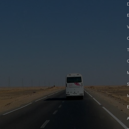
D
E
V
C
T
C
M
S
I
E
A