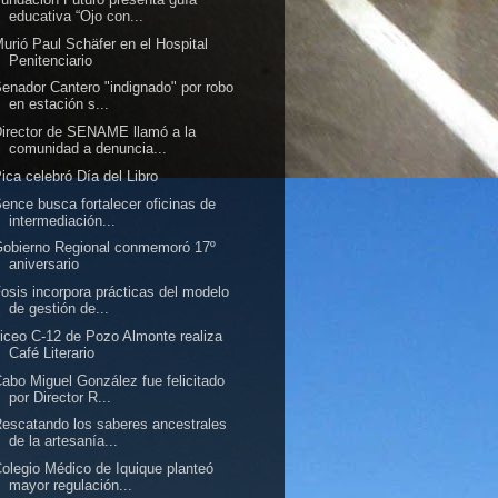
educativa “Ojo con...
urió Paul Schäfer en el Hospital
Penitenciario
enador Cantero "indignado" por robo
en estación s...
irector de SENAME llamó a la
comunidad a denuncia...
ica celebró Día del Libro
ence busca fortalecer oficinas de
intermediación...
obierno Regional conmemoró 17º
aniversario
osis incorpora prácticas del modelo
de gestión de...
iceo C-12 de Pozo Almonte realiza
Café Literario
abo Miguel González fue felicitado
por Director R...
escatando los saberes ancestrales
de la artesanía...
olegio Médico de Iquique planteó
mayor regulación...