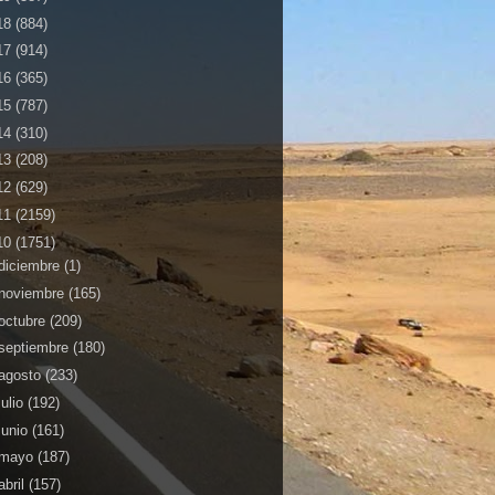
18
(884)
17
(914)
16
(365)
15
(787)
14
(310)
13
(208)
12
(629)
11
(2159)
10
(1751)
diciembre
(1)
noviembre
(165)
octubre
(209)
septiembre
(180)
agosto
(233)
julio
(192)
junio
(161)
mayo
(187)
abril
(157)