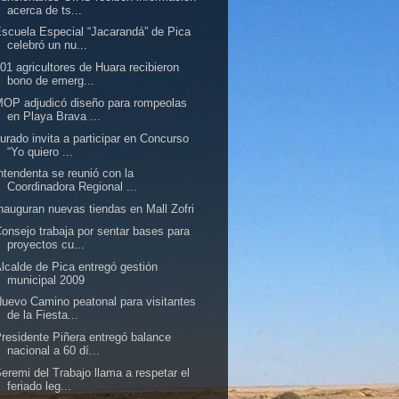
acerca de ts...
scuela Especial “Jacarandá” de Pica
celebró un nu...
01 agricultores de Huara recibieron
bono de emerg...
OP adjudicó diseño para rompeolas
en Playa Brava ...
urado invita a participar en Concurso
“Yo quiero ...
ntendenta se reunió con la
Coordinadora Regional ...
nauguran nuevas tiendas en Mall Zofri
onsejo trabaja por sentar bases para
proyectos cu...
lcalde de Pica entregó gestión
municipal 2009
uevo Camino peatonal para visitantes
de la Fiesta...
residente Piñera entregó balance
nacional a 60 dí...
eremi del Trabajo llama a respetar el
feriado leg...