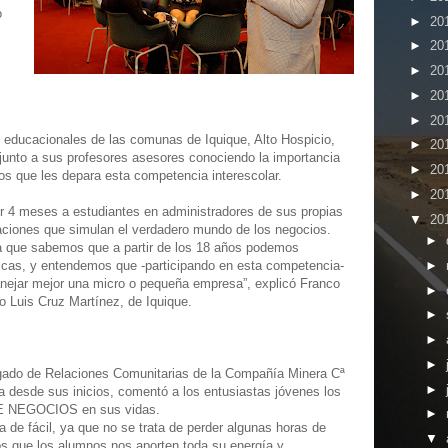
o
►
20
►
20
►
20
►
20
►
20
 educacionales de las comunas de Iquique, Alto Hospicio,
►
20
junto a sus profesores asesores conociendo la importancia
►
20
íos que les depara esta competencia interescolar.
►
20
 meses a estudiantes en administradores de sus propias
▼
20
uaciones que simulan el verdadero mundo de los negocios.
►
a que sabemos que a partir de los 18 años podemos
►
licas, y entendemos que -participando en esta competencia-
nejar mejor una micro o pequeña empresa”, explicó Franco
►
 Luis Cruz Martínez, de Iquique.
►
►
►
gado de Relaciones Comunitarias de la Compañía Minera Cª
►
 desde sus inicios, comentó a los entusiastas jóvenes los
E NEGOCIOS en sus vidas.
►
 de fácil, ya que no se trata de perder algunas horas de
▼
os que los alumnos nos aporten toda su energía y