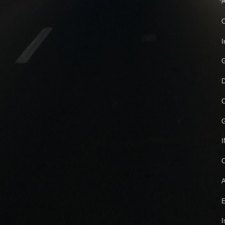
A
I
G
D
C
G
I
C
A
E
I