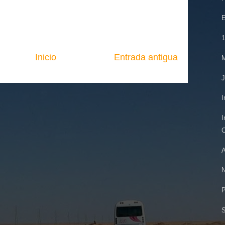
E
1
Inicio
Entrada antigua
M
J
I
I
C
A
N
P
S