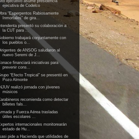
lto ejecutivo asume presidencia
ejecutiva de Codelco
Obra “Esperpentos Rabiosamente
Inmortales” de gira...
ntendenta presentó su colaboración a
la CUT para ...
obierno trabajará conjuntamente con
los pueblos o...
irigentes de ANSOG saludaron al
nuevo Seremi de J...
onace financiará iniciativas para
prevenir cons...
rupo “Efecto Tropical” se presentó en
Pozo Almonte
NJUV realizó jornada con jóvenes
músicos
arabineros recomienda como detectar
billetes fals...
rmada y Fuerza Aérea trasladas
útiles escolares ...
xpertos internacionales monitorearán
estado de Hu...
sasi pide a Hacienda que utilidades de