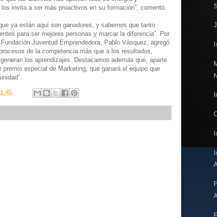
S
 los invita a ser más proactivos en su formación”, comentó.
 que ya están aquí son ganadores, y sabemos que tanto
J
ntes para ser mejores personas y marcar la diferencia”. Por
la Fundación Juventud Emprendedora, Pablo Vásquez, agregó
I
 procesos de la competencia más que a los resultados,
 generan los aprendizajes. Destacamos además que, aparte
M
un premio especial de Marketing, que ganará el equipo que
N
unidad”.
1:45
I
C
I
I
A
P
A
F