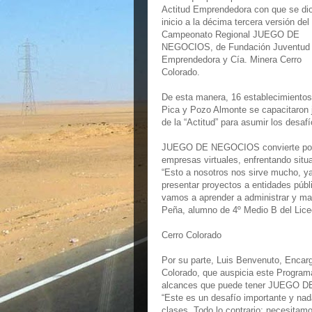
Actitud Emprendedora con que se di
inicio a la décima tercera versión del
Campeonato Regional JUEGO DE
NEGOCIOS, de Fundación Juventud
Emprendedora y Cía. Minera Cerro
Colorado.
De esta manera, 16 establecimientos
Pica y Pozo Almonte se capacitaron 
de la “Actitud” para asumir los desaf
JUEGO DE NEGOCIOS convierte por 4
empresas virtuales, enfrentando sit
“Esto a nosotros nos sirve mucho, y
presentar proyectos a entidades púb
vamos a aprender a administrar y ma
Peña, alumno de 4º Medio B del Liceo
Cerro Colorado
Por su parte, Luis Benvenuto, Encar
Colorado, que auspicia este Programa
alcances que puede tener JUEGO D
“Este es un desafío importante y nada
clases. Todo lo contrario: necesitam