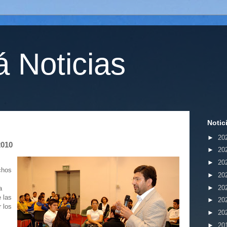
 Noticias
Notic
►
20
2010
►
20
►
20
chos
►
20
►
20
a
 las
►
20
 los
►
20
►
20