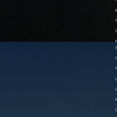
M
S
D
P
S
G
F
L
C
R
C