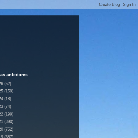
ias anteriores
26
(52)
25
(159)
24
(18)
23
(74)
22
(199)
21
(390)
20
(752)
19
(387)