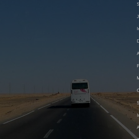
S
J
I
D
A
P
M
C
S
I
A