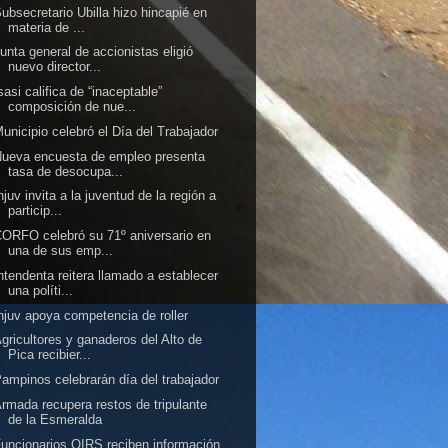
ubsecretario Ubilla hizo hincapié en
materia de ...
unta general de accionistas eligió
nuevo director...
sasi califica de “inaceptable”
composición de nue...
unicipio celebró el Día del Trabajador
ueva encuesta de empleo presenta
tasa de desocupa...
njuv invita a la juventud de la región a
particip...
ORFO celebró su 71º aniversario en
una de sus emp...
ntendenta reitera llamado a establecer
una políti...
njuv apoya competencia de roller
gricultores y ganaderos del Alto de
Pica recibier...
ampinos celebrarán día del trabajador
rmada recupera restos de tripulante
de la Esmeralda
uncionarios OIRS reciben información