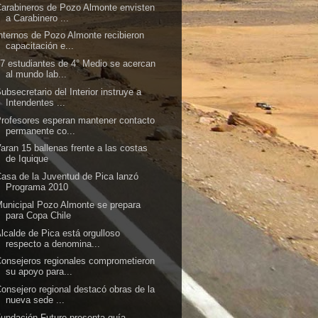
arabineros de Pozo Almonte envisten
a Carabinero ...
nternos de Pozo Almonte recibieron
capacitación e...
7 estudiantes de 4° Medio se acercan
al mundo lab...
ubsecretario del Interior instruye a
Intendentes ...
rofesores esperan mantener contacto
permanente co...
aran 15 ballenas frente a las costas
de Iquique
asa de la Juventud de Pica lanzó
Programa 2010
unicipal Pozo Almonte se prepara
para Copa Chile
lcalde de Pica está orgulloso
respecto a denomina...
onsejeros regionales comprometieron
su apoyo para...
onsejero regional destacó obras de la
nueva sede ...
undación Futuro presenta guía