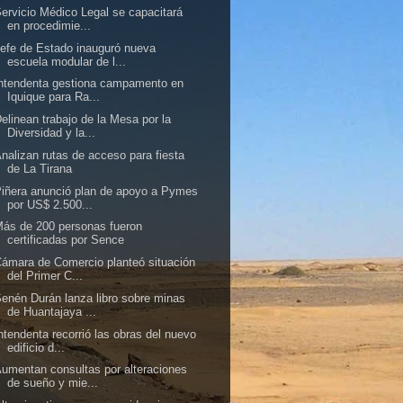
ervicio Médico Legal se capacitará
en procedimie...
efe de Estado inauguró nueva
escuela modular de l...
ntendenta gestiona campamento en
Iquique para Ra...
elinean trabajo de la Mesa por la
Diversidad y la...
nalizan rutas de acceso para fiesta
de La Tirana
iñera anunció plan de apoyo a Pymes
por US$ 2.500...
ás de 200 personas fueron
certificadas por Sence
ámara de Comercio planteó situación
del Primer C...
enén Durán lanza libro sobre minas
de Huantajaya ...
ntendenta recorrió las obras del nuevo
edificio d...
umentan consultas por alteraciones
de sueño y mie...