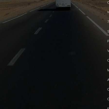
C
I
7
S
P
V
C
M
A
C
C
F